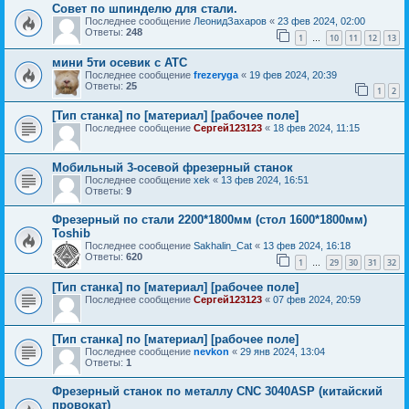
Совет по шпинделю для стали.
Последнее сообщение
ЛеонидЗахаров
«
23 фев 2024, 02:00
Ответы:
248
1
10
11
12
13
…
мини 5ти осевик с ATC
Последнее сообщение
frezeryga
«
19 фев 2024, 20:39
Ответы:
25
1
2
[Тип станка] по [материал] [рабочее поле]
Последнее сообщение
Сергей123123
«
18 фев 2024, 11:15
Мобильный 3-осевой фрезерный станок
Последнее сообщение
xek
«
13 фев 2024, 16:51
Ответы:
9
Фрезерный по стали 2200*1800мм (стол 1600*1800мм)
Toshib
Последнее сообщение
Sakhalin_Cat
«
13 фев 2024, 16:18
Ответы:
620
1
29
30
31
32
…
[Тип станка] по [материал] [рабочее поле]
Последнее сообщение
Сергей123123
«
07 фев 2024, 20:59
[Тип станка] по [материал] [рабочее поле]
Последнее сообщение
nevkon
«
29 янв 2024, 13:04
Ответы:
1
Фрезерный станок по металлу CNC 3040ASP (китайский
провокат)