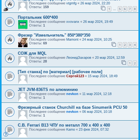
Последнее сообщение
vtgmfg
«
26 мар 2024, 22:20
Ответы:
159
1
5
6
7
8
…
Портальник 600*400
Последнее сообщение
xvovanx
«
26 мар 2024, 19:49
Ответы:
1
Фрезер "Измельчитель" 850*380*350
Последнее сообщение
Mamont
«
24 мар 2024, 10:25
Ответы:
69
1
2
3
4
СОЖ для MQL
Последнее сообщение
ЛеонидЗахаров
«
20 мар 2024, 12:59
Ответы:
28
1
2
[Тип станка] по [материал] [рабочее поле]
Последнее сообщение
Сергей123
«
15 мар 2024, 18:49
JET JVM-836TS по алюминию
Последнее сообщение
nevkon
«
11 мар 2024, 12:18
Ответы:
1
Фрезерный станок Churchill на базе Sinumerik PCU 50
Последнее сообщение
nevkon
«
06 мар 2024, 10:18
Ответы:
1
C.B. Ferrari B13 ЧПУ по металл 700 x 400 x 400
Последнее сообщение
Kamo
«
23 фев 2024, 07:32