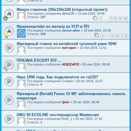
Ответы:
2
Микро станочек 250х150х100 (открытый проект)
Последнее сообщение
dima138
«
13 ноя 2024, 18:48
Ответы:
187
1
7
8
9
10
…
Франкенштейн по металу из УСП и ПП
Последнее сообщение
xenon-alien
«
10 ноя 2024, 15:39
Ответы:
150
1
5
6
7
8
…
Фрезерный станок на китайской чугунной раме 5040
Последнее сообщение
ниггурат
«
10 ноя 2024, 12:51
ПЛАЗМА ESCERT 872 ...
Последнее сообщение
ADEQVATE
«
05 ноя 2024, 08:40
Haas 1996 года. Как подключится по rs232?
Последнее сообщение
Cvazist
«
25 окт 2024, 11:07
Ответы:
9
Фрезерный (Китай) Fanuc Oi MF заблокировалась панель
оператора
Последнее сообщение
Qeer
«
18 окт 2024, 08:40
DMU 50 ECOLINE постпроцессор Mastercam
Последнее сообщение
Enot_1
«
03 окт 2024, 17:10
Ответы:
1