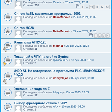
Последнее сообщение
Cvazist
«
26 янв 2024, 12:11
Ответы:
255
1
10
11
12
13
…
Chiron hc28, системные программы 9001
Последнее сообщение
DalioMarvolo
«
22 янв 2024, 11:32
Chiron HC28
Последнее сообщение
DalioMarvolo
«
22 янв 2024, 11:26
Ответы:
73
1
2
3
4
Капиталка АТПУ-125
Последнее сообщение
minin11
«
27 дек 2023, 11:24
Ответы:
11
Токарный с ЧПУ на стойке Syntec
Последнее сообщение
гражданинъ
«
18 дек 2023, 16:30
Ответы:
2
840D SL Не авторизована программа PLC ИВАНОВСКОЕ
ЧУДО
Последнее сообщение
dobryak_az
«
02 дек 2023, 09:34
Увеличение хода по Z
Последнее сообщение
lkbyysq
«
13 сен 2023, 13:33
Ответы:
12
Выбор фрезерного станка с ЧПУ
Последнее сообщение
AAN
«
10 сен 2023, 05:00
Ответы:
1