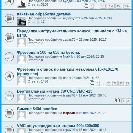
Последнее сообщение
Курдль
«
03 фев 2025, 13:47
Ответы:
3100
1
153
154
155
156
…
пакетная обработка деталей
Последнее сообщение
индеецпетя
«
24 янв 2025, 16:30
Ответы:
17
Переделка инструментального конуса шпинделя с КМ на
ВТ40.
Последнее сообщение
zavas70
«
23 янв 2025, 10:17
Ответы:
7
Фрезерный 500 на 650 из бетона.
Последнее сообщение
NorNik
«
20 дек 2024, 20:25
Ответы:
8
Фрезерный станок по мягким металлам 610х410х170
(epoxy cnc)
Последнее сообщение
risd
«
25 ноя 2024, 11:32
Ответы:
1450
1
70
71
72
73
…
Вертикальный китаец JW CNC VMC 425
Последнее сообщение
tsipa740
«
19 ноя 2024, 20:40
Ответы:
21
1
2
Сименс 840d ошибки
Последнее сообщение
Верлан
«
15 ноя 2024, 21:22
VMC по углеродистым сталям 400x300x380
Последнее сообщение
tsipa740
«
15 ноя 2024, 18:47