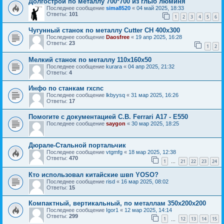
Долгострой по металлу 700*700 из глыб люминя
Последнее сообщение
sima8520
«
04 май 2025, 18:33
Ответы:
101
1
2
3
4
5
6
Чугунный станок по металлу Cutter CH 400х300
Последнее сообщение
Daosfree
«
19 апр 2025, 16:28
Ответы:
23
1
2
Мелкий станок по металлу 110х160х50
Последнее сообщение
kurara
«
04 апр 2025, 21:32
Ответы:
4
Инфо по станкам rxcnc
Последнее сообщение
lkbyysq
«
31 мар 2025, 16:26
Ответы:
17
Помогите с документацией C.B. Ferrari A17 - E550
Последнее сообщение
saygon
«
30 мар 2025, 18:25
Дюрале-Стальной портальчик
Последнее сообщение
vtgmfg
«
18 мар 2025, 12:38
Ответы:
470
1
21
22
23
24
…
Кто использовал китайские швп YOSO?
Последнее сообщение
risd
«
16 мар 2025, 08:02
Ответы:
15
Компактный, вертикальный, по металлам 350х200х200
Последнее сообщение
Igor1
«
12 мар 2025, 14:14
Ответы:
299
1
12
13
14
15
…