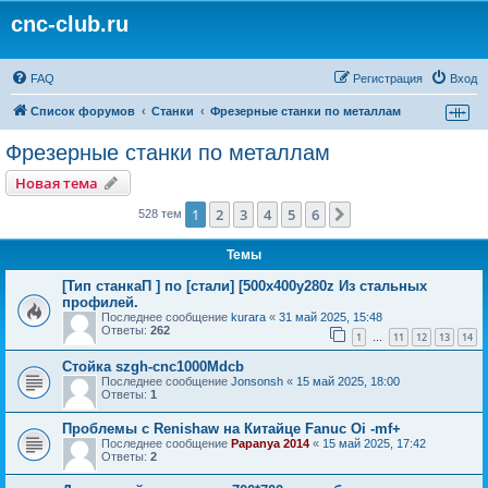
cnc-club.ru
FAQ
Регистрация
Вход
Список форумов
Станки
Фрезерные станки по металлам
Фрезерные станки по металлам
Новая тема
1
2
3
4
5
6
След.
528 тем
Темы
[Тип станкаП ] по [стали] [500х400у280z Из стальных
профилей.
Последнее сообщение
kurara
«
31 май 2025, 15:48
Ответы:
262
1
11
12
13
14
…
Стойка szgh-cnc1000Mdcb
Последнее сообщение
Jonsonsh
«
15 май 2025, 18:00
Ответы:
1
Проблемы с Renishaw на Китайце Fanuc Oi -mf+
Последнее сообщение
Papanya 2014
«
15 май 2025, 17:42
Ответы:
2