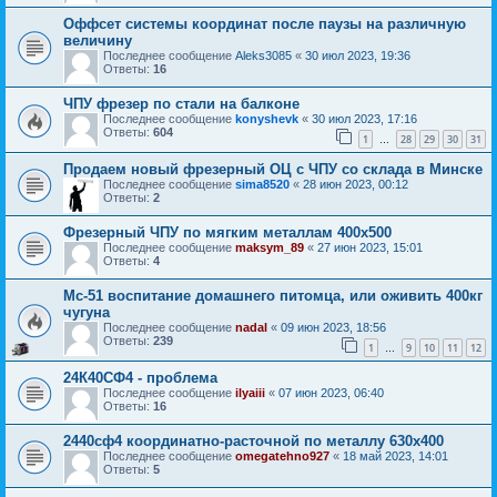
Оффсет системы координат после паузы на различную
величину
Последнее сообщение
Aleks3085
«
30 июл 2023, 19:36
Ответы:
16
ЧПУ фрезер по стали на балконе
Последнее сообщение
konyshevk
«
30 июл 2023, 17:16
Ответы:
604
1
28
29
30
31
…
Продаем новый фрезерный ОЦ с ЧПУ со склада в Минске
Последнее сообщение
sima8520
«
28 июн 2023, 00:12
Ответы:
2
Фрезерный ЧПУ по мягким металлам 400x500
Последнее сообщение
maksym_89
«
27 июн 2023, 15:01
Ответы:
4
Мс-51 воспитание домашнего питомца, или оживить 400кг
чугуна
Последнее сообщение
nadal
«
09 июн 2023, 18:56
Ответы:
239
1
9
10
11
12
…
24К40СФ4 - проблема
Последнее сообщение
ilyaiii
«
07 июн 2023, 06:40
Ответы:
16
2440сф4 координатно-расточной по металлу 630х400
Последнее сообщение
omegatehno927
«
18 май 2023, 14:01
Ответы:
5