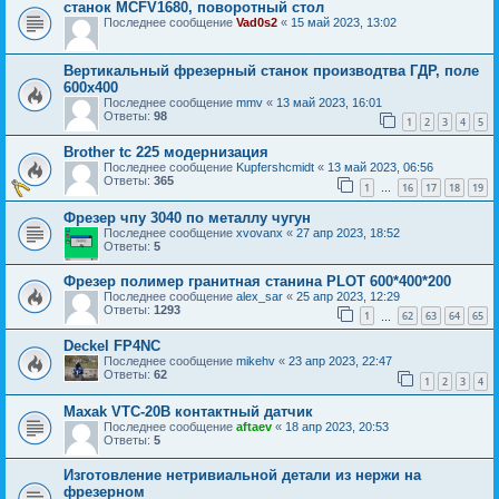
станок MCFV1680, поворотный стол
Последнее сообщение
Vad0s2
«
15 май 2023, 13:02
Вертикальный фрезерный станок производтва ГДР, поле
600х400
Последнее сообщение
mmv
«
13 май 2023, 16:01
Ответы:
98
1
2
3
4
5
Brother tc 225 модернизация
Последнее сообщение
Kupfershcmidt
«
13 май 2023, 06:56
Ответы:
365
1
16
17
18
19
…
Фрезер чпу 3040 по металлу чугун
Последнее сообщение
xvovanx
«
27 апр 2023, 18:52
Ответы:
5
Фрезер полимер гранитная станина PLOT 600*400*200
Последнее сообщение
alex_sar
«
25 апр 2023, 12:29
Ответы:
1293
1
62
63
64
65
…
Deckel FP4NC
Последнее сообщение
mikehv
«
23 апр 2023, 22:47
Ответы:
62
1
2
3
4
Maxak VTC-20B контактный датчик
Последнее сообщение
aftaev
«
18 апр 2023, 20:53
Ответы:
5
Изготовление нетривиальной детали из нержи на
фрезерном