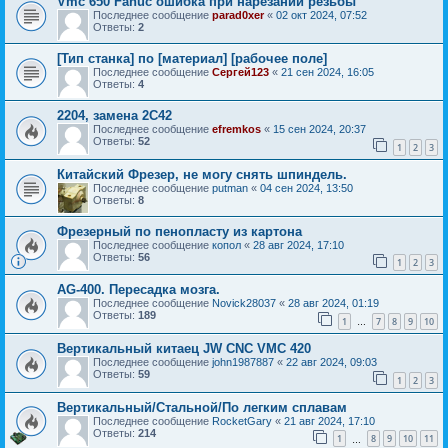
Vmc 650 Fanuc ошибка при нарезании резьбы
Последнее сообщение
parad0xer
«
02 окт 2024, 07:52
Ответы:
2
[Тип станка] по [материал] [рабочее поле]
Последнее сообщение
Сергей123
«
21 сен 2024, 16:05
Ответы:
4
2204, замена 2С42
Последнее сообщение
efremkos
«
15 сен 2024, 20:37
Ответы:
52
1
2
3
Китайский Фрезер, не могу снять шпиндель.
Последнее сообщение
putman
«
04 сен 2024, 13:50
Ответы:
8
Фрезерный по пенопласту из картона
Последнее сообщение
копол
«
28 авг 2024, 17:10
Ответы:
56
1
2
3
AG-400. Пересадка мозга.
Последнее сообщение
Novick28037
«
28 авг 2024, 01:19
Ответы:
189
1
7
8
9
10
…
Вертикальный китаец JW CNC VMC 420
Последнее сообщение
john1987887
«
22 авг 2024, 09:03
Ответы:
59
1
2
3
Вертикальный/Стальной/По легким сплавам
Последнее сообщение
RocketGary
«
21 авг 2024, 17:10
Ответы:
214
1
8
9
10
11
…