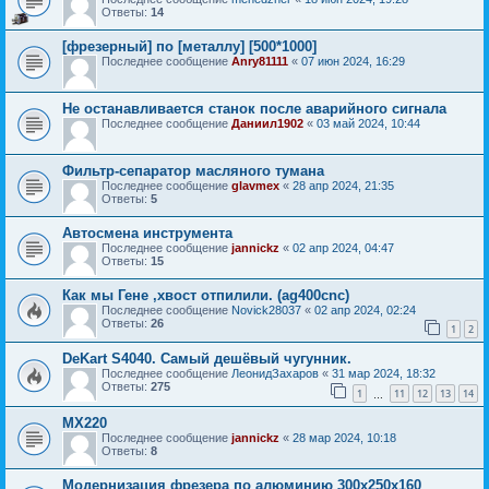
Ответы:
14
[фрезерный] по [металлу] [500*1000]
Последнее сообщение
Anry81111
«
07 июн 2024, 16:29
Не останавливается станок после аварийного сигнала
Последнее сообщение
Даниил1902
«
03 май 2024, 10:44
Фильтр-сепаратор масляного тумана
Последнее сообщение
glavmex
«
28 апр 2024, 21:35
Ответы:
5
Автосмена инструмента
Последнее сообщение
jannickz
«
02 апр 2024, 04:47
Ответы:
15
Как мы Гене ,хвост отпилили. (ag400cnc)
Последнее сообщение
Novick28037
«
02 апр 2024, 02:24
Ответы:
26
1
2
DeKart S4040. Самый дешёвый чугунник.
Последнее сообщение
ЛеонидЗахаров
«
31 мар 2024, 18:32
Ответы:
275
1
11
12
13
14
…
MX220
Последнее сообщение
jannickz
«
28 мар 2024, 10:18
Ответы:
8
Модернизация фрезера по алюминию 300х250х160