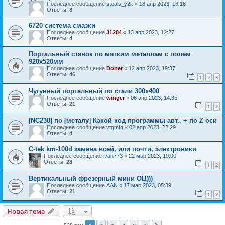
Последнее сообщение
steals_y2k
«
18 апр 2023, 16:18
Ответы:
8
6720 система смазки
Последнее сообщение
31284
«
13 апр 2023, 12:27
Ответы:
4
Портальный станок по мягким металлам с полем
920х520мм
Последнее сообщение
Doner
«
12 апр 2023, 19:37
Ответы:
46
1
2
3
Чугунный портальный по стали 300х400
Последнее сообщение
winger
«
06 апр 2023, 14:35
Ответы:
21
1
2
[NC230] по [металу] Какой код программы авт.. + по Z оси
Последнее сообщение
vtgmfg
«
02 апр 2023, 22:29
Ответы:
4
C-tek km-100d замена всей, или почти, электроники
Последнее сообщение
ivan773
«
22 мар 2023, 19:00
Ответы:
28
1
2
Вертикальный фрезерный мини ОЦ)))
Последнее сообщение
AAN
«
17 мар 2023, 05:39
Ответы:
21
1
2
Новая тема