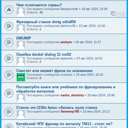
Чем отличаются сервы?
Последнее сообщение
Besprizornik
«
18 авг 2024, 22:06
Ответы:
35
1
2
Фрезерный станок dmtg vdls850
Последнее сообщение
darkxxx36
«
13 авг 2024, 14:18
Ответы:
1
DMU80P
Последнее сообщение
andrym
«
09 авг 2024, 11:57
Ошибка deckel dialog 11 nsi02
Последнее сообщение
apanovic
«
07 авг 2024, 16:51
Ответы:
2
Свистит или визжит фреза по алюминию
Последнее сообщение
xvovanx
«
24 июл 2024, 20:22
Ответы:
8
Посоветуйте книги или учебники по фрезерованию и
обработке металлов
Последнее сообщение
sasha_aluminiy
«
20 июл 2024, 19:46
Станок vm-1150s fanuc сбились нули станка
Последнее сообщение
Swwwep785
«
23 июн 2024, 10:13
Китайский ЧПУ фрезер по металлу TM13 - стоит ли?
Последнее сообщение
menedzher
«
18 июн 2024, 19:28