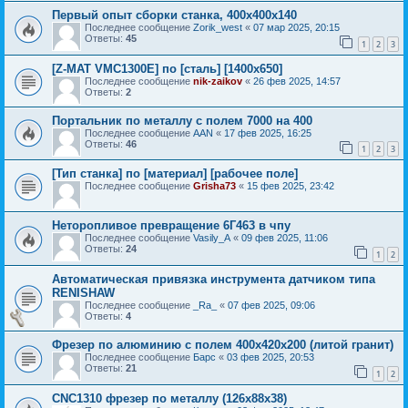
Первый опыт сборки станка, 400х400х140
Последнее сообщение
Zorik_west
«
07 мар 2025, 20:15
Ответы:
45
1
2
3
[Z-MAT VMC1300E] по [сталь] [1400х650]
Последнее сообщение
nik-zaikov
«
26 фев 2025, 14:57
Ответы:
2
Портальник по металлу с полем 7000 на 400
Последнее сообщение
AAN
«
17 фев 2025, 16:25
Ответы:
46
1
2
3
[Тип станка] по [материал] [рабочее поле]
Последнее сообщение
Grisha73
«
15 фев 2025, 23:42
Неторопливое превращение 6Г463 в чпу
Последнее сообщение
Vasily_A
«
09 фев 2025, 11:06
Ответы:
24
1
2
Автоматическая привязка инструмента датчиком типа
RENISHAW
Последнее сообщение
_Ra_
«
07 фев 2025, 09:06
Ответы:
4
Фрезер по алюминию с полем 400х420х200 (литой гранит)
Последнее сообщение
Барс
«
03 фев 2025, 20:53
Ответы:
21
1
2
CNC1310 фрезер по металлу (126x88x38)