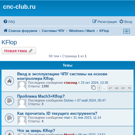
cnc-club.ru
FAQ
Регистрация
Вход
Список форумов
Системы ЧПУ
Windows / Mach
KFlop
KFlop
Новая тема
69 тем • Страница
1
из
1
Темы
Ввод в эксплуатацию ЧПУ системы на основе
контроллера Kflop.
Последнее сообщение
стасоид
«
23 окт 2024, 13:36
Ответы:
1390
1
67
68
69
70
…
Проблема Mach3+Kflop?
Последнее сообщение
Duhas
«
07 май 2024, 05:47
Ответы:
3
Как прочитать ID текущего инструмента?
Последнее сообщение
mial
«
31 янв 2023, 11:14
Ответы:
4
Что за зверь Kflop?
Последнее сообщение
Murzi4
«
09 авг 2022, 13:51