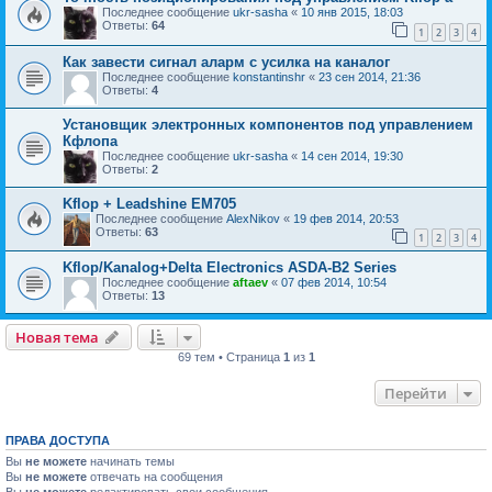
Последнее сообщение
ukr-sasha
«
10 янв 2015, 18:03
Ответы:
64
1
2
3
4
Как завести сигнал аларм с усилка на каналог
Последнее сообщение
konstantinshr
«
23 сен 2014, 21:36
Ответы:
4
Установщик электронных компонентов под управлением
Кфлопа
Последнее сообщение
ukr-sasha
«
14 сен 2014, 19:30
Ответы:
2
Kflop + Leadshine EM705
Последнее сообщение
AlexNikov
«
19 фев 2014, 20:53
Ответы:
63
1
2
3
4
Kflop/Kanalog+Delta Electronics ASDA-B2 Series
Последнее сообщение
aftaev
«
07 фев 2014, 10:54
Ответы:
13
Новая тема
69 тем • Страница
1
из
1
Перейти
ПРАВА ДОСТУПА
Вы
не можете
начинать темы
Вы
не можете
отвечать на сообщения