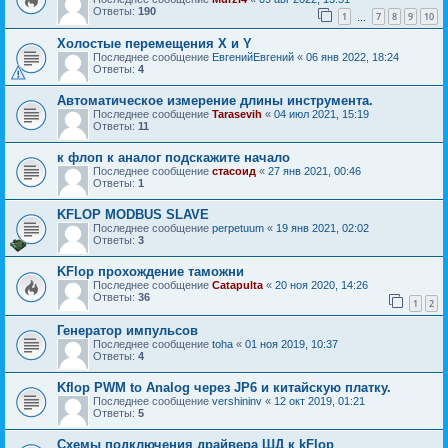
Ответы:
190
1
7
8
9
10
…
Холостые перемещения X и Y
Последнее сообщение
ЕвгенийЕвгений
«
06 янв 2022, 18:24
Ответы:
4
Автоматическое измерение длины инструмента.
Последнее сообщение
Tarasevih
«
04 июл 2021, 15:19
Ответы:
11
к флоп к аналог подскажите начало
Последнее сообщение
стасоид
«
27 янв 2021, 00:46
Ответы:
1
KFLOP MODBUS SLAVE
Последнее сообщение
perpetuum
«
19 янв 2021, 02:02
Ответы:
3
KFlop прохождение таможни
Последнее сообщение
Catapulta
«
20 ноя 2020, 14:26
Ответы:
36
1
2
Генератор импульсов
Последнее сообщение
toha
«
01 ноя 2019, 10:37
Ответы:
4
Kflop PWM to Analog через JP6 и китайскую платку.
Последнее сообщение
vershininv
«
12 окт 2019, 01:21
Ответы:
5
Схемы подключения драйвера ШД к kFlop