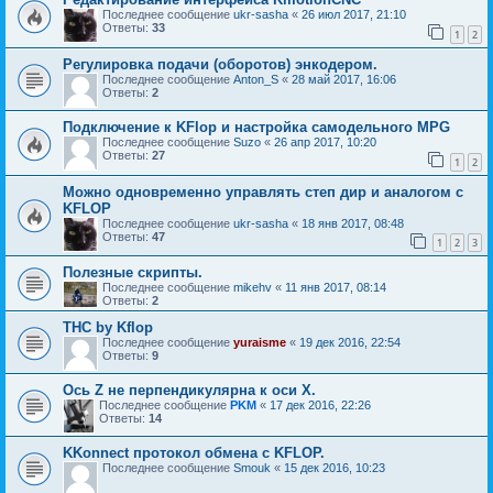
Последнее сообщение
ukr-sasha
«
26 июл 2017, 21:10
Ответы:
33
1
2
Регулировка подачи (оборотов) энкодером.
Последнее сообщение
Anton_S
«
28 май 2017, 16:06
Ответы:
2
Подключение к KFlop и настройка самодельного MPG
Последнее сообщение
Suzo
«
26 апр 2017, 10:20
Ответы:
27
1
2
Можно одновременно управлять степ дир и аналогом с
KFLOP
Последнее сообщение
ukr-sasha
«
18 янв 2017, 08:48
Ответы:
47
1
2
3
Полезные скрипты.
Последнее сообщение
mikehv
«
11 янв 2017, 08:14
Ответы:
2
THC by Kflop
Последнее сообщение
yuraisme
«
19 дек 2016, 22:54
Ответы:
9
Ось Z не перпендикулярна к оси Х.
Последнее сообщение
PKM
«
17 дек 2016, 22:26
Ответы:
14
KKonnect протокол обмена с KFLOP.
Последнее сообщение
Smouk
«
15 дек 2016, 10:23