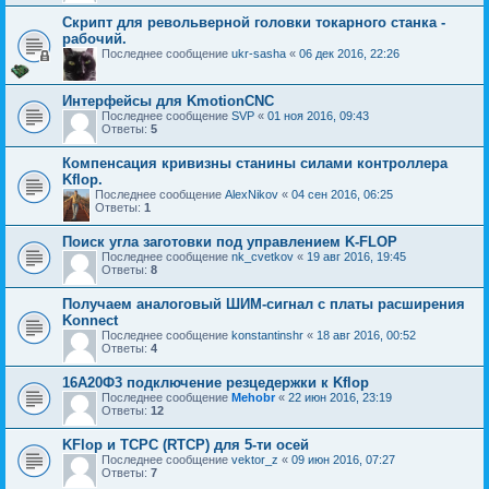
Скрипт для револьверной головки токарного станка -
рабочий.
Последнее сообщение
ukr-sasha
«
06 дек 2016, 22:26
Интерфейсы для KmotionCNC
Последнее сообщение
SVP
«
01 ноя 2016, 09:43
Ответы:
5
Компенсация кривизны станины силами контроллера
Kflop.
Последнее сообщение
AlexNikov
«
04 сен 2016, 06:25
Ответы:
1
Поиск угла заготовки под управлением K-FLOP
Последнее сообщение
nk_cvetkov
«
19 авг 2016, 19:45
Ответы:
8
Получаем аналоговый ШИМ-сигнал с платы расширения
Konnect
Последнее сообщение
konstantinshr
«
18 авг 2016, 00:52
Ответы:
4
16А20Ф3 подключение резцедержки к Kflop
Последнее сообщение
Mehobr
«
22 июн 2016, 23:19
Ответы:
12
KFlop и TCPC (RTCP) для 5-ти осей
Последнее сообщение
vektor_z
«
09 июн 2016, 07:27
Ответы:
7