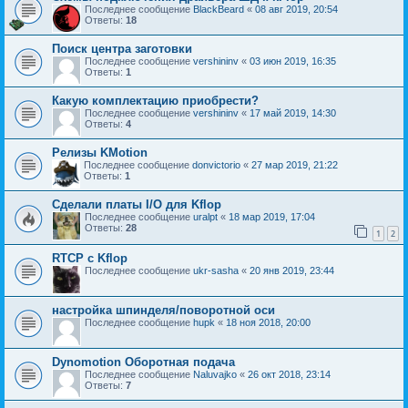
Последнее сообщение
BlackBeard
«
08 авг 2019, 20:54
Ответы:
18
Поиск центра заготовки
Последнее сообщение
vershininv
«
03 июн 2019, 16:35
Ответы:
1
Какую комплектацию приобрести?
Последнее сообщение
vershininv
«
17 май 2019, 14:30
Ответы:
4
Релизы KMotion
Последнее сообщение
donvictorio
«
27 мар 2019, 21:22
Ответы:
1
Сделали платы I/O для Kflop
Последнее сообщение
uralpt
«
18 мар 2019, 17:04
Ответы:
28
1
2
RTCP с Kflop
Последнее сообщение
ukr-sasha
«
20 янв 2019, 23:44
настройка шпинделя/поворотной оси
Последнее сообщение
hupk
«
18 ноя 2018, 20:00
Dynomotion Оборотная подача
Последнее сообщение
Naluvajko
«
26 окт 2018, 23:14
Ответы:
7