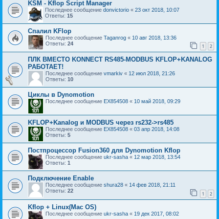
KSM - Kflop Script Manager
Последнее сообщение
donvictorio
«
23 окт 2018, 10:07
Ответы:
15
Спалил KFlop
Последнее сообщение
Taganrog
«
10 авг 2018, 13:36
Ответы:
24
1
2
ПЛК ВМЕСТО KONNECT RS485-MODBUS KFLOP+KANALOG
РАБОТАЕТ!
Последнее сообщение
vmarkiv
«
12 июл 2018, 21:26
Ответы:
10
Циклы в Dynomotion
Последнее сообщение
EX854508
«
10 май 2018, 09:29
KFLOP+Kanalog и MODBUS через rs232->rs485
Последнее сообщение
EX854508
«
03 апр 2018, 14:08
Ответы:
5
Постпроцессор Fusion360 для Dynomotion Kflop
Последнее сообщение
ukr-sasha
«
12 мар 2018, 13:54
Ответы:
1
Подключение Enable
Последнее сообщение
shura28
«
14 фев 2018, 21:11
Ответы:
22
1
2
Kflop + Linux(Mac OS)
Последнее сообщение
ukr-sasha
«
19 дек 2017, 08:02