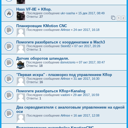
Haas VF-0E + Kflop.
Последнее сообщение
ukr-sasha
«
15 дек 2017, 08:49
Ответы:
27
1
2
Планировщик KMotion CNC
Последнее сообщение
Al4nse
«
24 окт 2017, 16:18
Помогите разобраться с координатами в Mach3
Последнее сообщение
Stein82
«
07 окт 2017, 20:26
Ответы:
1
Датчик оборотов шпинделя.
Последнее сообщение
donvictorio
«
07 окт 2017, 00:47
Ответы:
18
"Первая искра" - плазморез под управлением Kflop
Последнее сообщение
Al4nse
«
31 авг 2017, 16:30
Ответы:
16
Помогите разобраться Kflop+Kanalog
Последнее сообщение
vadoni
«
29 авг 2017, 16:59
Ответы:
1
Два серводвигателя с аналоговым управлением на одной
оси
Последнее сообщение
Al4nse
«
16 авг 2017, 12:08
Редактирование интерфейса KmotionCNC