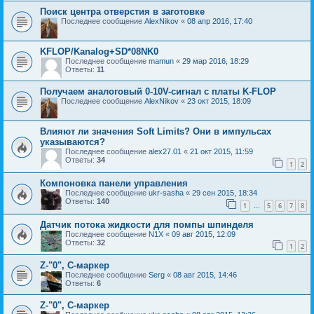
Поиск центра отверстия в заготовке
Последнее сообщение
AlexNikov
«
08 апр 2016, 17:40
KFLOP/Kanalog+SD*08NK0
Последнее сообщение
mamun
«
29 мар 2016, 18:29
Ответы:
11
Получаем аналоговый 0-10V-сигнал с платы K-FLOP
Последнее сообщение
AlexNikov
«
23 окт 2015, 18:09
Влияют ли значения Soft Limits? Они в импульсах
указываются?
Последнее сообщение
alex27.01
«
21 окт 2015, 11:59
Ответы:
34
1
2
Компоновка панели управления
Последнее сообщение
ukr-sasha
«
29 сен 2015, 18:34
Ответы:
140
1
5
6
7
8
…
Датчик потока жидкости для помпы шпинделя
Последнее сообщение
N1X
«
09 авг 2015, 12:09
Ответы:
32
1
2
Z-"0", С-маркер
Последнее сообщение
Serg
«
08 авг 2015, 14:46
Ответы:
6
Z-"0", C-маркер