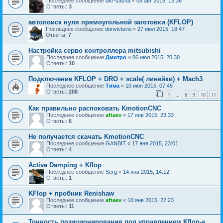
Последнее сообщение
ukr-sasha
«
08 авг 2015, 13:36
Ответы:
3
автопоиск нуля прямоугольной заготовки (KFLOP)
Последнее сообщение
donvictorio
«
27 июл 2015, 18:47
Ответы:
7
Настройка серво контроллера mitsubishi
Последнее сообщение
Дмитро
«
06 июл 2015, 20:30
Ответы:
10
Подключение KFLOP + DRO + scale( линейки) + Mach3
Последнее сообщение
Тима
«
10 июн 2015, 07:45
Ответы:
208
1
8
9
10
11
…
Как правильно распоковать KmotionCNC
Последнее сообщение
aftaev
«
17 янв 2015, 23:33
Ответы:
6
Не получается скачать KmotionCNC
Последнее сообщение
GANBIT
«
17 янв 2015, 23:01
Ответы:
4
Active Damping + Kflop
Последнее сообщение
Serg
«
14 янв 2015, 14:12
Ответы:
1
KFlop + пробник Renishaw
Последнее сообщение
aftaev
«
10 янв 2015, 22:23
Ответы:
11
Точность позиционирования под управлением Kflop-a