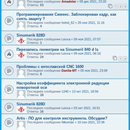
Последнее сообщение
Amadelar
«
08 дек 2021, 23:20
Ответы:
53
1
2
3
Программирование Сименс. Заблокирован кадр, как
снять защиту ?
Последнее сообщение
hohol_62
«
26 ноя 2021, 11:16
Ответы:
4
Sinumerik 828D
Последнее сообщение
Lexxa
«
09 ноя 2021, 07:07
Ответы:
1
Перезапись геометрии на Sinumeril 840 d ls
Последнее сообщение
Lexxa
«
09 ноя 2021, 06:16
Ответы:
24
1
2
Проблемы с югославской CNC 1600
Последнее сообщение
Danila-MT
«
05 ноя 2021, 23:08
Ответы:
8
Настройка коэффициента электронной редукции
поворотной оси
Последнее сообщение
1240
«
13 окт 2021, 18:56
Ответы:
18
Sinumerik 828D
Последнее сообщение
Lexxa
«
03 окт 2021, 16:51
Ответы:
16
Artis - ПО для контроля инструмента. Обсудим?
Последнее сообщение
Nikomas
«
10 сен 2021, 15:38