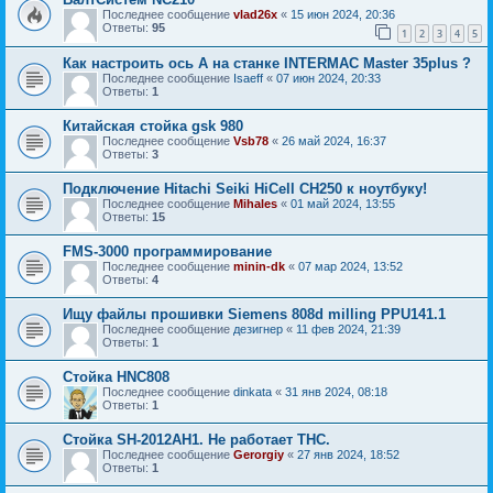
Последнее сообщение
vlad26x
«
15 июн 2024, 20:36
Ответы:
95
1
2
3
4
5
Как настроить ось А на станке INTERMAC Master 35plus ?
Последнее сообщение
Isaeff
«
07 июн 2024, 20:33
Ответы:
1
Китайская стойка gsk 980
Последнее сообщение
Vsb78
«
26 май 2024, 16:37
Ответы:
3
Подключение Hitachi Seiki HiCell CH250 к ноутбуку!
Последнее сообщение
Mihales
«
01 май 2024, 13:55
Ответы:
15
FMS-3000 программирование
Последнее сообщение
minin-dk
«
07 мар 2024, 13:52
Ответы:
4
Ищу файлы прошивки Siemens 808d milling PPU141.1
Последнее сообщение
дезигнер
«
11 фев 2024, 21:39
Ответы:
1
Стойка HNC808
Последнее сообщение
dinkata
«
31 янв 2024, 08:18
Ответы:
1
Стойка SH-2012AH1. Не работает THC.
Последнее сообщение
Gerorgiy
«
27 янв 2024, 18:52
Ответы:
1