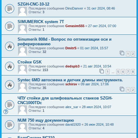
SZGH-CNC-10-12
Последнее сообщение
DinoDanver
«
31 окт 2024, 08:46
Ответы:
3
SIMUMERICK system 7T
Последнее сообщение
Gerasim555
«
27 окт 2024, 07:00
Ответы:
1
Sinumerik 808d - Вопрос по оптимизации оси и
реферированию
Последнее сообщение
DmitrS
«
01 окт 2024, 15:57
Ответы:
32
1
2
Стойки GSK
Последнее сообщение
dedspb3
«
21 авг 2024, 10:54
Ответы:
153
1
5
6
7
8
…
Syntec 6MD автосмена и датчик длины инструмента.
Последнее сообщение
schirsv
«
09 авг 2024, 17:06
Ответы:
35
1
2
ЧПУ стойки для шлифовальных станков SZGH-
CNC1000TDc
Последнее сообщение
alex_sar
«
28 июл 2024, 10:07
Ответы:
1
NUM 750 ищу документацию
Последнее сообщение
david1920
«
26 июн 2024, 10:48
Ответы:
4
БалтСистем NC210