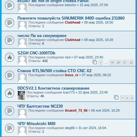
ex1007 atc hot in origin стойка Fanuc
Последнее сообщение
totesho
«
15 апр 2025, 07:56
Помогите пожалуйста SINUMERIK 840D ошибка 231860
Последнее сообщение
Clubhead
«
08 мар 2025, 16:50
Ответы:
1
число Пи на синумерике
Последнее сообщение
Clubhead
«
08 мар 2025, 16:28
Ответы:
6
SZGH CNC-1000TDb
Последнее сообщение
risd
«
07 мар 2025, 23:40
Ответы:
435
1
19
20
21
22
…
Станок KTL56/500 стойка CTO CNC X2
Последнее сообщение
lexus_rx
«
07 мар 2025, 08:22
DDCSV2.1 Контактное сканирование
Последнее сообщение
ivan773
«
22 фев 2025, 23:49
Ответы:
46
1
2
3
ЧПУ Балтсистем NC230
Последнее сообщение
Anatoli_73_66
«
06 ноя 2024, 16:29
ЧПУ Mitsubishi M80
Последнее сообщение
oleg86
«
31 окт 2024, 16:04
Ответы:
1