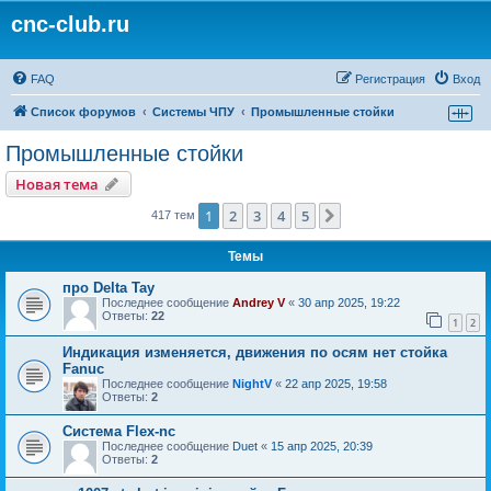
cnc-club.ru
FAQ
Регистрация
Вход
Список форумов
Системы ЧПУ
Промышленные стойки
Промышленные стойки
Новая тема
1
2
3
4
5
След.
417 тем
Темы
про Delta Tay
Последнее сообщение
Andrey V
«
30 апр 2025, 19:22
Ответы:
22
1
2
Индикация изменяется, движения по осям нет стойка
Fanuc
Последнее сообщение
NightV
«
22 апр 2025, 19:58
Ответы:
2
Система Flex-nc
Последнее сообщение
Duet
«
15 апр 2025, 20:39
Ответы:
2