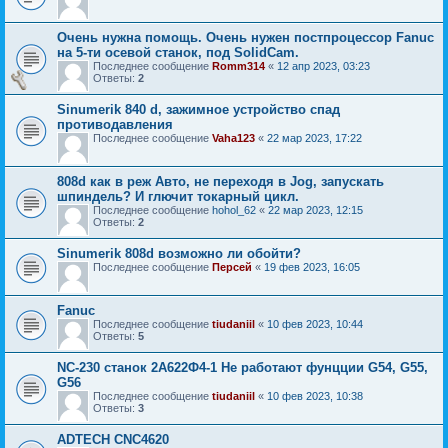
Очень нужна помощь. Очень нужен постпроцессор Fanuc
на 5-ти осевой станок, под SolidCam.
Последнее сообщение
Romm314
«
12 апр 2023, 03:23
Ответы:
2
Sinumerik 840 d, зажимное устройство спад
противодавления
Последнее сообщение
Vaha123
«
22 мар 2023, 17:22
808d как в реж Авто, не переходя в Jog, запускать
шпиндель? И глючит токарный цикл.
Последнее сообщение
hohol_62
«
22 мар 2023, 12:15
Ответы:
2
Sinumerik 808d возможно ли обойти?
Последнее сообщение
Персей
«
19 фев 2023, 16:05
Fanuc
Последнее сообщение
tiudaniil
«
10 фев 2023, 10:44
Ответы:
5
NC-230 станок 2А622Ф4-1 Не работают фунцции G54, G55,
G56
Последнее сообщение
tiudaniil
«
10 фев 2023, 10:38
Ответы:
3
ADTECH CNC4620