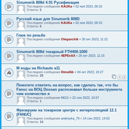
Sinumerik 808d 4.91 Русификация
Последнее сообщение
KAUKa
«
02 ноя 2023, 00:15
Ответы:
5
Русский язык для Sinumerik 808D
Последнее сообщение
KAUKa
«
02 ноя 2023, 00:10
Ответы:
6
Глюк по резьбе
Последнее сообщение
Oleganchik
«
30 окт 2023, 11:22
Sinumerik 808d токарный FTH400-1000
Последнее сообщение
4EPEnAX
«
26 окт 2023, 11:15
M коды на Richauto a11
Последнее сообщение
DimaSib
«
04 окт 2023, 19:27
Ответы:
28
1
2
Помогите ответить на вопрос, как сделать так, что бы
Fanuc на ВОЦ Doosan распознавал больше инструмента
чем количество я
Последнее сообщение
MGG
«
22 сен 2023, 10:57
Ответы:
1
Фрезеруем на токарном центре с интерполяцией 12.1
(FANUC)
Последнее сообщение
andreyka_79
«
14 сен 2023, 14:02
Ответы:
14