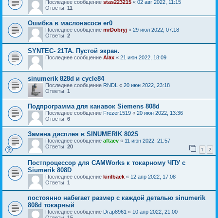
Последнее сообщение
stas223215
«
02 авг 2022, 11:15
Ответы:
11
Ошибка в маслонасосе er0
Последнее сообщение
mrDobryj
«
29 июл 2022, 07:18
Ответы:
2
SYNTEC- 21TA. Пустой экран.
Последнее сообщение
Alax
«
21 июн 2022, 18:09
sinumerik 828d и cycle84
Последнее сообщение
RNDL
«
20 июн 2022, 23:18
Ответы:
1
Подпрограмма для канавок Siemens 808d
Последнее сообщение
Frezer1519
«
20 июн 2022, 13:36
Ответы:
6
Замена дисплея в SINUMERIK 802S
Последнее сообщение
aftaev
«
11 июн 2022, 21:57
Ответы:
20
1
2
Постпроцессор для CAMWorks к токарному ЧПУ с
Siumerik 808D
Последнее сообщение
kirilback
«
12 апр 2022, 17:08
Ответы:
1
постоянно набегает размер с каждой деталью sinumerik
808d токарный
Последнее сообщение
Drap8961
«
10 апр 2022, 21:00
Ответы:
15