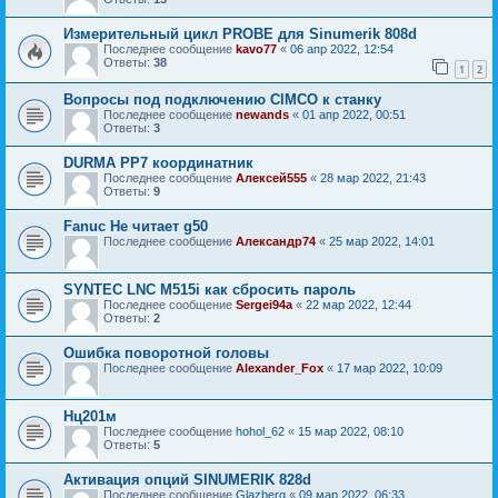
Измерительный цикл PROBE для Sinumerik 808d
Последнее сообщение
kavo77
«
06 апр 2022, 12:54
Ответы:
38
1
2
Вопросы под подключению CIMCO к станку
Последнее сообщение
newands
«
01 апр 2022, 00:51
Ответы:
3
DURMA PP7 координатник
Последнее сообщение
Алексей555
«
28 мар 2022, 21:43
Ответы:
9
Fanuc Не читает g50
Последнее сообщение
Александр74
«
25 мар 2022, 14:01
SYNTEC LNC M515i как сбросить пароль
Последнее сообщение
Sergei94а
«
22 мар 2022, 12:44
Ответы:
2
Ошибка поворотной головы
Последнее сообщение
Alexander_Fox
«
17 мар 2022, 10:09
Нц201м
Последнее сообщение
hohol_62
«
15 мар 2022, 08:10
Ответы:
5
Активация опций SINUMERIK 828d
Последнее сообщение
Glazberg
«
09 мар 2022, 06:33