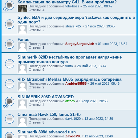
Компенсация по диаметру G41. В чем проблема?
Последнее сообщение
foto-boss
«
25 июл 2023, 08:47
Ответы:
4
Syntec 6MA и два серводрайвера Yaskawa как соединить в
один порт?
Последнее сообщение
steals_y2k
«
27 июн 2023, 19:45
Ответы:
2
Fanuc
Последнее сообщение
SergeySergeevich
«
01 июн 2023, 16:54
Ответы:
1
Sinumerik 828D нестабильно пропадает напряжение
промежуточного контура
Последнее сообщение
tuntik
«
28 май 2023, 13:44
Ответы:
9
ЧПУ Mitsubishi Meldas M60S разрядилась батарейка
Последнее сообщение
Andder55555
«
26 май 2023, 09:46
Ответы:
2
SINUMERIK 808D ADVANCED
Последнее сообщение
aftaev
«
18 апр 2023, 20:56
Ответы:
4
Cincinnati Hawk 150, fanuc 21i-tb
Последнее сообщение
david1920
«
13 апр 2023, 14:39
Ответы:
5
Sinumerik 808d advanced turn
Последнее сообщение
ZavodMK
«
12 апр 2023, 11:40