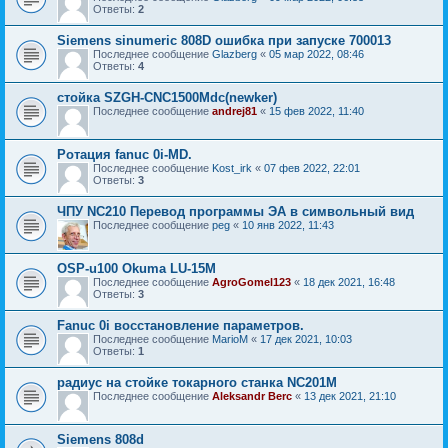
Ответы:
2
Siemens sinumeric 808D ошибка при запуске 700013
Последнее сообщение
Glazberg
«
05 мар 2022, 08:46
Ответы:
4
стойка SZGH-CNC1500Mdc(newker)
Последнее сообщение
andrej81
«
15 фев 2022, 11:40
Ротация fanuc 0i-MD.
Последнее сообщение
Kost_irk
«
07 фев 2022, 22:01
Ответы:
3
ЧПУ NC210 Перевод программы ЭА в символьный вид
Последнее сообщение
peg
«
10 янв 2022, 11:43
OSP-u100 Okuma LU-15M
Последнее сообщение
AgroGomel123
«
18 дек 2021, 16:48
Ответы:
3
Fanuc 0i восстановление параметров.
Последнее сообщение
MarioM
«
17 дек 2021, 10:03
Ответы:
1
радиус на стойке токарного станка NC201M
Последнее сообщение
Aleksandr Berc
«
13 дек 2021, 21:10
Siemens 808d