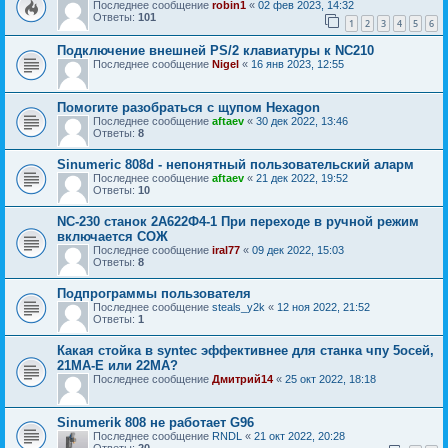
Последнее сообщение
robin1
«
02 фев 2023, 14:32
Ответы:
101
1
2
3
4
5
6
Подключение внешней PS/2 клавиатуры к NC210
Последнее сообщение
Nigel
«
16 янв 2023, 12:55
Помогите разобраться с щупом Hexagon
Последнее сообщение
aftaev
«
30 дек 2022, 13:46
Ответы:
8
Sinumeric 808d - непонятный пользовательский аларм
Последнее сообщение
aftaev
«
21 дек 2022, 19:52
Ответы:
10
NC-230 станок 2А622Ф4-1 При переходе в ручной режим
включается СОЖ
Последнее сообщение
iral77
«
09 дек 2022, 15:03
Ответы:
8
Подпрограммы пользователя
Последнее сообщение
steals_y2k
«
12 ноя 2022, 21:52
Ответы:
1
Какая стойка в syntec эффективнее для станка чпу 5осей,
21МА-Е или 22МА?
Последнее сообщение
Дмитрий14
«
25 окт 2022, 18:18
Sinumerik 808 не работает G96
Последнее сообщение
RNDL
«
21 окт 2022, 20:28
Ответы:
20