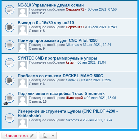
NC-310 Управление двумя осями
Последнее сообщение
Сержант71
«
08 сен 2021, 07:56
Ответы:
2
Выход в 0 - 16к30 чпу нц210
Последнее сообщение
Сержант71
«
08 сен 2021, 07:49
Ответы:
8
Пример программки для CNC Pilot 4290
Последнее сообщение
Nikomas
«
31 авг 2021, 12:24
Ответы:
9
SYNTEC 6MB программируемые упоры
Последнее сообщение
kstar
«
06 авг 2021, 13:04
Проблема со станком DECKEL MAHO 800C
Последнее сообщение
slava78
«
03 июл 2021, 02:26
Ответы:
6
Подключение и настройка 4 оси. Sinumerik
Последнее сообщение
Шангерей
«
02 июл 2021, 13:06
Ответы:
16
Измерение инструмента щупом (CNC PILOT 4290 -
Heidenhain)
Последнее сообщение
Nikomas
«
25 июн 2021, 13:24
Новая тема