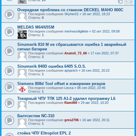
1
2
Очередная проблема со станком DECKEL MAHO 800C
Последнее сообщение
Shyher01
«
18 окт 2022, 18:23
Ответы:
6
MELDAS M64/65SM
Последнее сообщение
merkwurdigliebe
«
02 окт 2022, 09:58
Ответы:
1
Sinumerik 810 M не сбрасывается ошибка 1 аварийный
сигнал батареи
Последнее сообщение
Anatoli_73_66
«
17 сен 2022, 07:37
Ответы:
2
Sinumerik 840D ошибка 6405 S.O.S.
Последнее сообщение
aprjanich
«
16 сен 2022, 20:22
Ответы:
1
Siemens 808d Tool offset и измерение резцов
Последнее сообщение
Lexxa
«
06 сен 2022, 23:46
Ответы:
1
Токарный ЧПУ ТПК 125 А1-2 удалил программу L6
Последнее сообщение
Ramil69
«
29 авг 2022, 10:20
Балтсистем NC-310
Последнее сообщение
gres2706
«
16 авг 2022, 20:11
Ответы:
1
стойка ЧПУ Eltropilot EPL 2