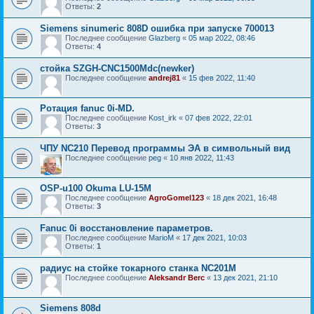
Ответы:
2
Siemens sinumeric 808D ошибка при запуске 700013
Последнее сообщение
Glazberg
«
05 мар 2022, 08:46
Ответы:
4
стойка SZGH-CNC1500Mdc(newker)
Последнее сообщение
andrej81
«
15 фев 2022, 11:40
Ротация fanuc 0i-MD.
Последнее сообщение
Kost_irk
«
07 фев 2022, 22:01
Ответы:
3
ЧПУ NC210 Перевод программы ЭА в символьный вид
Последнее сообщение
peg
«
10 янв 2022, 11:43
OSP-u100 Okuma LU-15M
Последнее сообщение
AgroGomel123
«
18 дек 2021, 16:48
Ответы:
3
Fanuc 0i восстановление параметров.
Последнее сообщение
MarioM
«
17 дек 2021, 10:03
Ответы:
1
радиус на стойке токарного станка NC201M
Последнее сообщение
Aleksandr Berc
«
13 дек 2021, 21:10
Siemens 808d