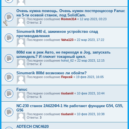
Очень нужна помощь. Очень нужен постпроцессор Fanuc
на 5-ти осевой станок, под SolidCam.
Последнее сообщение
Romm314
«
12 апр 2023, 03:23
Ответы:
2
Sinumerik 840 d, зажимное устройство спад
противодавления
Последнее сообщение
Vaha123
«
22 мар 2023, 17:22
808d как в реж Авто, не переходя в Jog, запускать
шпиндель? И глючит токарный цикл.
Последнее сообщение
hohol_62
«
22 мар 2023, 12:15
Ответы:
2
Sinumerik 808d возможно ли обойти?
Последнее сообщение
Персей
«
19 фев 2023, 16:05
Fanuc
Последнее сообщение
tiudaniil
«
10 фев 2023, 10:44
Ответы:
5
NC-230 станок 2А622Ф4-1 Не работают фунцции G54, G55,
G56
Последнее сообщение
tiudaniil
«
10 фев 2023, 10:38
Ответы:
3
ADTECH CNC4620