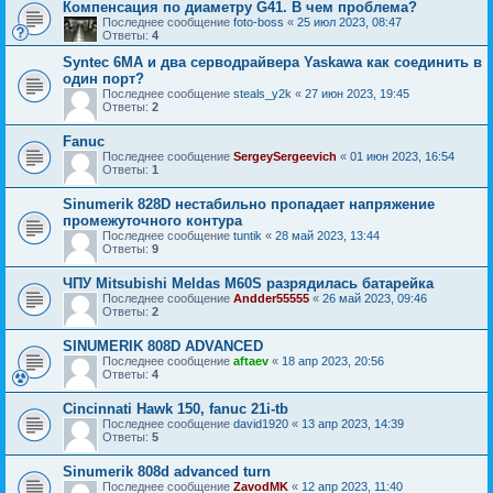
Компенсация по диаметру G41. В чем проблема?
Последнее сообщение
foto-boss
«
25 июл 2023, 08:47
Ответы:
4
Syntec 6MA и два серводрайвера Yaskawa как соединить в
один порт?
Последнее сообщение
steals_y2k
«
27 июн 2023, 19:45
Ответы:
2
Fanuc
Последнее сообщение
SergeySergeevich
«
01 июн 2023, 16:54
Ответы:
1
Sinumerik 828D нестабильно пропадает напряжение
промежуточного контура
Последнее сообщение
tuntik
«
28 май 2023, 13:44
Ответы:
9
ЧПУ Mitsubishi Meldas M60S разрядилась батарейка
Последнее сообщение
Andder55555
«
26 май 2023, 09:46
Ответы:
2
SINUMERIK 808D ADVANCED
Последнее сообщение
aftaev
«
18 апр 2023, 20:56
Ответы:
4
Cincinnati Hawk 150, fanuc 21i-tb
Последнее сообщение
david1920
«
13 апр 2023, 14:39
Ответы:
5
Sinumerik 808d advanced turn
Последнее сообщение
ZavodMK
«
12 апр 2023, 11:40