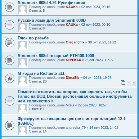
Sinumerik 808d 4.91 Русификация
Последнее сообщение
KAUKa
«
02 ноя 2023, 00:15
Ответы:
5
Русский язык для Sinumerik 808D
Последнее сообщение
KAUKa
«
02 ноя 2023, 00:10
Ответы:
6
Глюк по резьбе
Последнее сообщение
Oleganchik
«
30 окт 2023, 11:22
Sinumerik 808d токарный FTH400-1000
Последнее сообщение
4EPEnAX
«
26 окт 2023, 11:15
M коды на Richauto a11
Последнее сообщение
DimaSib
«
04 окт 2023, 19:27
Ответы:
28
1
2
Помогите ответить на вопрос, как сделать так, что бы
Fanuc на ВОЦ Doosan распознавал больше инструмента
чем количество я
Последнее сообщение
MGG
«
22 сен 2023, 10:57
Ответы:
1
Фрезеруем на токарном центре с интерполяцией 12.1
(FANUC)
Последнее сообщение
andreyka_79
«
14 сен 2023, 14:02
Ответы:
14