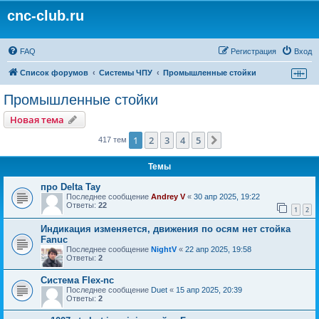
cnc-club.ru
FAQ
Регистрация
Вход
Список форумов
Системы ЧПУ
Промышленные стойки
Промышленные стойки
Новая тема
1
2
3
4
5
След.
417 тем
Темы
про Delta Tay
Последнее сообщение
Andrey V
«
30 апр 2025, 19:22
Ответы:
22
1
2
Индикация изменяется, движения по осям нет стойка
Fanuc
Последнее сообщение
NightV
«
22 апр 2025, 19:58
Ответы:
2
Система Flex-nc
Последнее сообщение
Duet
«
15 апр 2025, 20:39
Ответы:
2