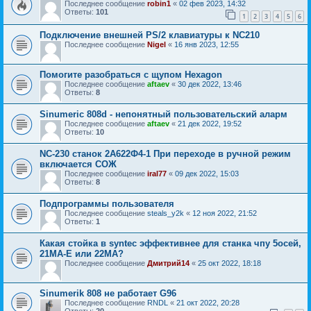
Последнее сообщение
robin1
«
02 фев 2023, 14:32
Ответы:
101
1
2
3
4
5
6
Подключение внешней PS/2 клавиатуры к NC210
Последнее сообщение
Nigel
«
16 янв 2023, 12:55
Помогите разобраться с щупом Hexagon
Последнее сообщение
aftaev
«
30 дек 2022, 13:46
Ответы:
8
Sinumeric 808d - непонятный пользовательский аларм
Последнее сообщение
aftaev
«
21 дек 2022, 19:52
Ответы:
10
NC-230 станок 2А622Ф4-1 При переходе в ручной режим
включается СОЖ
Последнее сообщение
iral77
«
09 дек 2022, 15:03
Ответы:
8
Подпрограммы пользователя
Последнее сообщение
steals_y2k
«
12 ноя 2022, 21:52
Ответы:
1
Какая стойка в syntec эффективнее для станка чпу 5осей,
21МА-Е или 22МА?
Последнее сообщение
Дмитрий14
«
25 окт 2022, 18:18
Sinumerik 808 не работает G96
Последнее сообщение
RNDL
«
21 окт 2022, 20:28
Ответы:
20