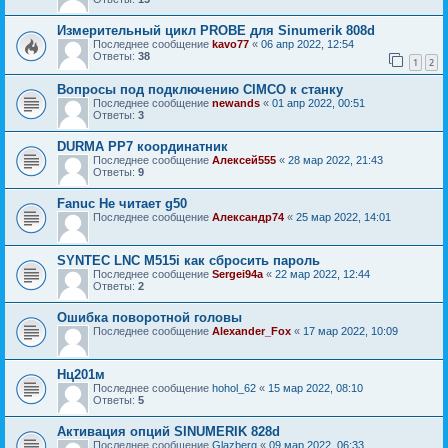
Измерительный цикл PROBE для Sinumerik 808d
Последнее сообщение
kavo77
«
06 апр 2022, 12:54
Ответы:
38
1
2
Вопросы под подключению CIMCO к станку
Последнее сообщение
newands
«
01 апр 2022, 00:51
Ответы:
3
DURMA PP7 координатник
Последнее сообщение
Алексей555
«
28 мар 2022, 21:43
Ответы:
9
Fanuc Не читает g50
Последнее сообщение
Александр74
«
25 мар 2022, 14:01
SYNTEC LNC M515i как сбросить пароль
Последнее сообщение
Sergei94а
«
22 мар 2022, 12:44
Ответы:
2
Ошибка поворотной головы
Последнее сообщение
Alexander_Fox
«
17 мар 2022, 10:09
Нц201м
Последнее сообщение
hohol_62
«
15 мар 2022, 08:10
Ответы:
5
Активация опций SINUMERIK 828d
Последнее сообщение
Glazberg
«
09 мар 2022, 06:33