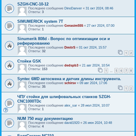
SZGH-CNC-10-12
Последнее сообщение
DinoDanver
«
31 окт 2024, 08:46
Ответы:
3
SIMUMERICK system 7T
Последнее сообщение
Gerasim555
«
27 окт 2024, 07:00
Ответы:
1
Sinumerik 808d - Вопрос по оптимизации оси и
реферированию
Последнее сообщение
DmitrS
«
01 окт 2024, 15:57
Ответы:
32
1
2
Стойки GSK
Последнее сообщение
dedspb3
«
21 авг 2024, 10:54
Ответы:
153
1
5
6
7
8
…
Syntec 6MD автосмена и датчик длины инструмента.
Последнее сообщение
schirsv
«
09 авг 2024, 17:06
Ответы:
35
1
2
ЧПУ стойки для шлифовальных станков SZGH-
CNC1000TDc
Последнее сообщение
alex_sar
«
28 июл 2024, 10:07
Ответы:
1
NUM 750 ищу документацию
Последнее сообщение
david1920
«
26 июн 2024, 10:48
Ответы:
4
БалтСистем NC210