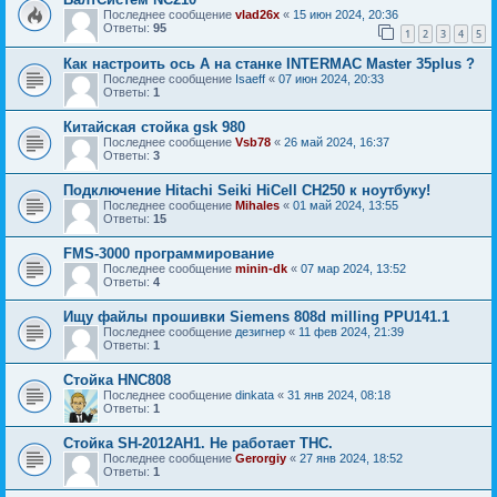
Последнее сообщение
vlad26x
«
15 июн 2024, 20:36
Ответы:
95
1
2
3
4
5
Как настроить ось А на станке INTERMAC Master 35plus ?
Последнее сообщение
Isaeff
«
07 июн 2024, 20:33
Ответы:
1
Китайская стойка gsk 980
Последнее сообщение
Vsb78
«
26 май 2024, 16:37
Ответы:
3
Подключение Hitachi Seiki HiCell CH250 к ноутбуку!
Последнее сообщение
Mihales
«
01 май 2024, 13:55
Ответы:
15
FMS-3000 программирование
Последнее сообщение
minin-dk
«
07 мар 2024, 13:52
Ответы:
4
Ищу файлы прошивки Siemens 808d milling PPU141.1
Последнее сообщение
дезигнер
«
11 фев 2024, 21:39
Ответы:
1
Стойка HNC808
Последнее сообщение
dinkata
«
31 янв 2024, 08:18
Ответы:
1
Стойка SH-2012AH1. Не работает THC.
Последнее сообщение
Gerorgiy
«
27 янв 2024, 18:52
Ответы:
1