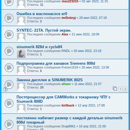
Последнее сообщение
stas223215
«
02 авг 2022, 11:15
Ответы:
11
Ошибка в маслонасосе er0
Последнее сообщение
mrDobryj
«
29 июл 2022, 07:18
Ответы:
2
SYNTEC- 21TA. Пустой экран.
Последнее сообщение
Alax
«
21 июн 2022, 18:09
sinumerik 828d и cycle84
Последнее сообщение
RNDL
«
20 июн 2022, 23:18
Ответы:
1
Подпрограмма для канавок Siemens 808d
Последнее сообщение
Frezer1519
«
20 июн 2022, 13:36
Ответы:
6
Замена дисплея в SINUMERIK 802S
Последнее сообщение
aftaev
«
11 июн 2022, 21:57
Ответы:
20
1
2
Постпроцессор для CAMWorks к токарному ЧПУ с
Siumerik 808D
Последнее сообщение
kirilback
«
12 апр 2022, 17:08
Ответы:
1
постоянно набегает размер с каждой деталью sinumerik
808d токарный
Последнее сообщение
Drap8961
«
10 апр 2022, 21:00
Ответы:
15