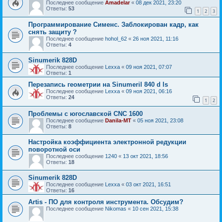
Последнее сообщение
Amadelar
«
08 дек 2021, 23:20
Ответы:
53
1
2
3
Программирование Сименс. Заблокирован кадр, как
снять защиту ?
Последнее сообщение
hohol_62
«
26 ноя 2021, 11:16
Ответы:
4
Sinumerik 828D
Последнее сообщение
Lexxa
«
09 ноя 2021, 07:07
Ответы:
1
Перезапись геометрии на Sinumeril 840 d ls
Последнее сообщение
Lexxa
«
09 ноя 2021, 06:16
Ответы:
24
1
2
Проблемы с югославской CNC 1600
Последнее сообщение
Danila-MT
«
05 ноя 2021, 23:08
Ответы:
8
Настройка коэффициента электронной редукции
поворотной оси
Последнее сообщение
1240
«
13 окт 2021, 18:56
Ответы:
18
Sinumerik 828D
Последнее сообщение
Lexxa
«
03 окт 2021, 16:51
Ответы:
16
Artis - ПО для контроля инструмента. Обсудим?
Последнее сообщение
Nikomas
«
10 сен 2021, 15:38