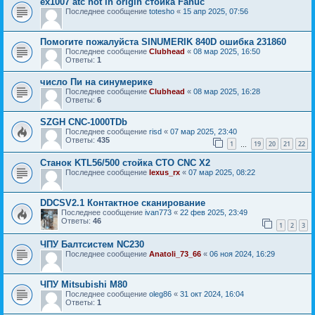
ex1007 atc hot in origin стойка Fanuc
Последнее сообщение
totesho
«
15 апр 2025, 07:56
Помогите пожалуйста SINUMERIK 840D ошибка 231860
Последнее сообщение
Clubhead
«
08 мар 2025, 16:50
Ответы:
1
число Пи на синумерике
Последнее сообщение
Clubhead
«
08 мар 2025, 16:28
Ответы:
6
SZGH CNC-1000TDb
Последнее сообщение
risd
«
07 мар 2025, 23:40
Ответы:
435
1
19
20
21
22
…
Станок KTL56/500 стойка CTO CNC X2
Последнее сообщение
lexus_rx
«
07 мар 2025, 08:22
DDCSV2.1 Контактное сканирование
Последнее сообщение
ivan773
«
22 фев 2025, 23:49
Ответы:
46
1
2
3
ЧПУ Балтсистем NC230
Последнее сообщение
Anatoli_73_66
«
06 ноя 2024, 16:29
ЧПУ Mitsubishi M80
Последнее сообщение
oleg86
«
31 окт 2024, 16:04
Ответы:
1