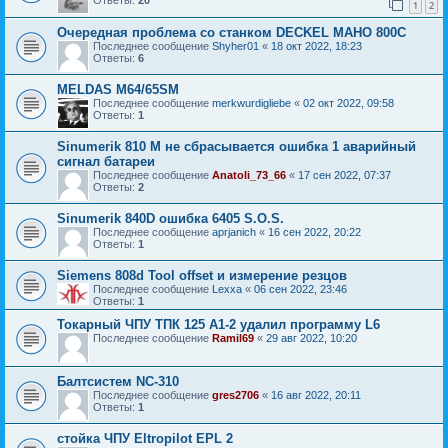
1
2
Очередная проблема со станком DECKEL MAHO 800C
Последнее сообщение
Shyher01
«
18 окт 2022, 18:23
Ответы:
6
MELDAS M64/65SM
Последнее сообщение
merkwurdigliebe
«
02 окт 2022, 09:58
Ответы:
1
Sinumerik 810 M не сбрасывается ошибка 1 аварийный
сигнал батареи
Последнее сообщение
Anatoli_73_66
«
17 сен 2022, 07:37
Ответы:
2
Sinumerik 840D ошибка 6405 S.O.S.
Последнее сообщение
aprjanich
«
16 сен 2022, 20:22
Ответы:
1
Siemens 808d Tool offset и измерение резцов
Последнее сообщение
Lexxa
«
06 сен 2022, 23:46
Ответы:
1
Токарный ЧПУ ТПК 125 А1-2 удалил программу L6
Последнее сообщение
Ramil69
«
29 авг 2022, 10:20
Балтсистем NC-310
Последнее сообщение
gres2706
«
16 авг 2022, 20:11
Ответы:
1
стойка ЧПУ Eltropilot EPL 2