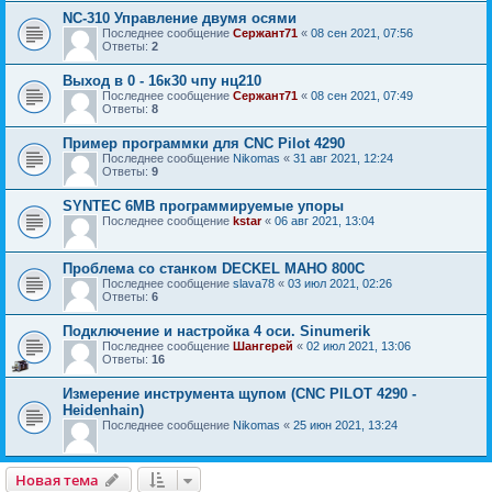
NC-310 Управление двумя осями
Последнее сообщение
Сержант71
«
08 сен 2021, 07:56
Ответы:
2
Выход в 0 - 16к30 чпу нц210
Последнее сообщение
Сержант71
«
08 сен 2021, 07:49
Ответы:
8
Пример программки для CNC Pilot 4290
Последнее сообщение
Nikomas
«
31 авг 2021, 12:24
Ответы:
9
SYNTEC 6MB программируемые упоры
Последнее сообщение
kstar
«
06 авг 2021, 13:04
Проблема со станком DECKEL MAHO 800C
Последнее сообщение
slava78
«
03 июл 2021, 02:26
Ответы:
6
Подключение и настройка 4 оси. Sinumerik
Последнее сообщение
Шангерей
«
02 июл 2021, 13:06
Ответы:
16
Измерение инструмента щупом (CNC PILOT 4290 -
Heidenhain)
Последнее сообщение
Nikomas
«
25 июн 2021, 13:24
Новая тема