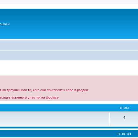
анки и
ко девушки или те, кого они пригласят к себе в раздел.
есяцев активного участия на форуме.
ТЕМЫ
4
ОТВЕТЫ