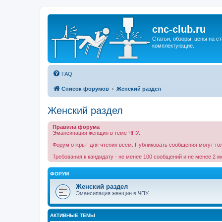
cnc-club.ru
Статьи, обзоры, цены на ст
комплектующие.
FAQ
Список форумов
Женский раздел
Женский раздел
Правила форума
Эмансипация женщин в теме ЧПУ.
Форум открыт для чтения всем. Публиковать сообщения могут толь
Требования к кандидату - не менее 100 сообщений и не менее 2 м
ФОРУМ
Женский раздел
Эмансипация женщин в ЧПУ
АКТИВНЫЕ ТЕМЫ