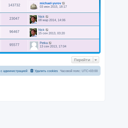
и
michael-yurov
143732
к
03 июн 2015, 18:17
п
о
Nick
с
23047
08 мар 2014, 14:06
л
е
д
Nick
н
96467
15 сен 2013, 03:20
е
м
у
Petka
с
95577
13 сен 2013, 17:04
о
о
б
щ
Перейти
е
н
и
 с администрацией
Удалить cookies
Часовой пояс:
UTC+03:00
ю