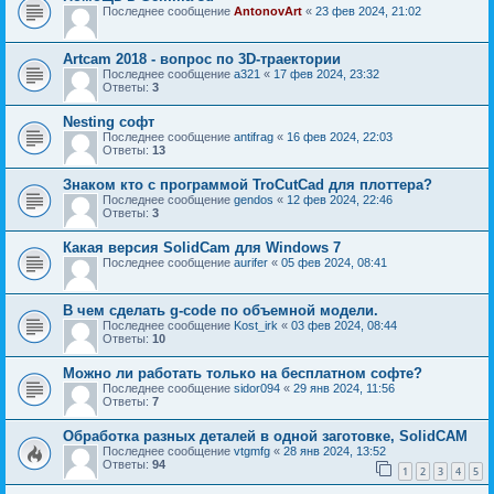
Последнее сообщение
AntonovArt
«
23 фев 2024, 21:02
Artcam 2018 - вопрос по 3D-траектории
Последнее сообщение
a321
«
17 фев 2024, 23:32
Ответы:
3
Nesting софт
Последнее сообщение
antifrag
«
16 фев 2024, 22:03
Ответы:
13
Знаком кто с программой TroCutCad для плоттера?
Последнее сообщение
gendos
«
12 фев 2024, 22:46
Ответы:
3
Какая версия SolidCam для Windows 7
Последнее сообщение
aurifer
«
05 фев 2024, 08:41
В чем сделать g-code по объемной модели.
Последнее сообщение
Kost_irk
«
03 фев 2024, 08:44
Ответы:
10
Можно ли работать только на бесплатном софте?
Последнее сообщение
sidor094
«
29 янв 2024, 11:56
Ответы:
7
Обработка разных деталей в одной заготовке, SolidCAM
Последнее сообщение
vtgmfg
«
28 янв 2024, 13:52
Ответы:
94
1
2
3
4
5