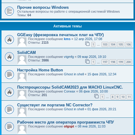
Прочие вопросы Windows
Остальные вопросы по работе с операционной системой Windows
Темы:
64
Активные темы
GGEasy (фрезеровка печатных плат на ЧПУ)
Последнее сообщение
kms
«
12 апр 2026, 17:08
Ответы:
2115
1
103
104
105
106
…
SolidCAM
Последнее сообщение
vtgmfg
«
09 мар 2026, 19:10
Ответы:
3986
1
197
198
199
200
…
Настройка Home Button
Последнее сообщение
Ghost in shell
«
15 фев 2026, 12:34
Постпроцессоры SolidCAM2023 для MACH3 LinuxCNC.
Последнее сообщение
Corwax
«
06 фев 2026, 10:00
Ответы:
201
1
8
9
10
11
…
Существует ли портатив NC Corrector?
Последнее сообщение
Ghost in shell
«
01 фев 2026, 20:21
Рабочее место для оператора программиста ЧПУ
Последнее сообщение
olgspt
«
08 янв 2026, 11:03