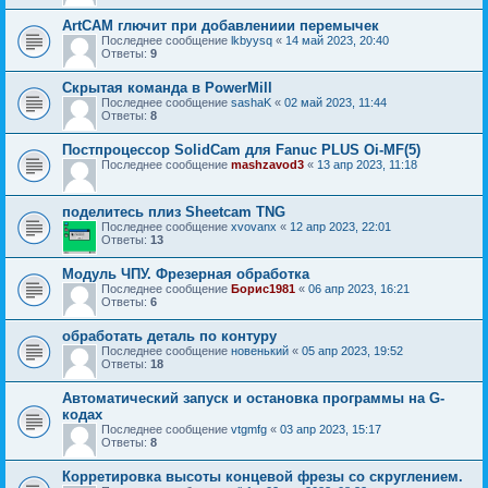
ArtCAM глючит при добавлениии перемычек
Последнее сообщение
lkbyysq
«
14 май 2023, 20:40
Ответы:
9
Скрытая команда в PowerMill
Последнее сообщение
sashaK
«
02 май 2023, 11:44
Ответы:
8
Постпроцессор SolidCam для Fanuc PLUS Oi-MF(5)
Последнее сообщение
mashzavod3
«
13 апр 2023, 11:18
поделитесь плиз Sheetcam TNG
Последнее сообщение
xvovanx
«
12 апр 2023, 22:01
Ответы:
13
Модуль ЧПУ. Фрезерная обработка
Последнее сообщение
Борис1981
«
06 апр 2023, 16:21
Ответы:
6
обработать деталь по контуру
Последнее сообщение
новенький
«
05 апр 2023, 19:52
Ответы:
18
Автоматический запуск и остановка программы на G-
кодах
Последнее сообщение
vtgmfg
«
03 апр 2023, 15:17
Ответы:
8
Корретировка высоты концевой фрезы со скруглением.