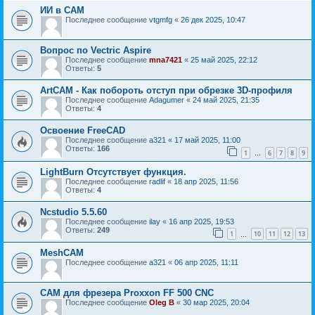
ИИ в САМ
Последнее сообщение
vtgmfg
«
26 дек 2025, 10:47
Вопрос по Vectric Aspire
Последнее сообщение
mna7421
«
25 май 2025, 22:12
Ответы:
5
ArtCAM - Как побороть отступ при обрезке 3D-профиля
Последнее сообщение
Adagumer
«
24 май 2025, 21:35
Ответы:
4
Освоение FreeCAD
Последнее сообщение
a321
«
17 май 2025, 11:00
Ответы:
166
1
6
7
8
9
…
LightBurn Отсутствует функция.
Последнее сообщение
radlif
«
18 апр 2025, 11:56
Ответы:
4
Ncstudio 5.5.60
Последнее сообщение
ilay
«
16 апр 2025, 19:53
Ответы:
249
1
10
11
12
13
…
MeshCAM
Последнее сообщение
a321
«
06 апр 2025, 11:11
CAM для фрезера Proxxon FF 500 CNC
Последнее сообщение
Oleg B
«
30 мар 2025, 20:04