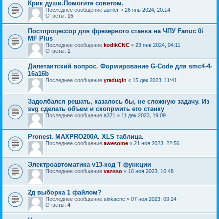
Крик души.Помогите советом.
Последнее сообщение
aurifer
«
26 янв 2024, 20:14
Ответы:
15
Постпроцессор для фрезерного станка на ЧПУ Fanuc 0i
MF Plus
Последнее сообщение
kodikCNC
«
23 янв 2024, 04:11
Ответы:
1
Дилетантский вопрос. Формирование G-Code для smc4-4-
16a16b
Последнее сообщение
yradugin
«
15 дек 2023, 11:41
Задолбался решать, казалось бы, не сложную задачу. Из
svg сделать объем и скопрмить его станку
Последнее сообщение
a321
«
11 дек 2023, 19:09
Pronest. MAXPRO200A. XLS таблица.
Последнее сообщение
awesome
«
21 ноя 2023, 22:56
Электроавтоматика v13-код Т функции
Последнее сообщение
vansso
«
16 ноя 2023, 16:48
2д выборка 1 файлом?
Последнее сообщение
sinkacnc
«
07 ноя 2023, 09:24
Ответы:
4