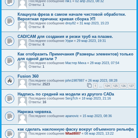
Последнее сообщение
nik1
«
02 апр 2023, 08:32
Ответы:
1
Клацнула фреза в самом начале чистовой обработки.
Вероятная причина: кривая сборка УП
Последнее сообщение
drey82
«
31 мар 2023, 15:23
Ответы:
8
САD/САМ для создания и резки труб на плазме.
Последнее сообщение
Урри
«
29 мар 2023, 19:31
Ответы:
6
Как отобразить Примечания (Размеры элементов) только
для одной детали ?
Последнее сообщение
Мастер Миха
«
28 мар 2023, 07:54
Ответы:
1
Fusion 360
Последнее сообщение
john1987887
«
26 мар 2023, 08:28
Ответы:
2523
1
124
125
126
127
…
Надпись по средней на модели из другого CADа
Последнее сообщение
SergTch
«
18 мар 2023, 21:16
Ответы:
16
Нарезка червяка.
Последнее сообщение
apanovic
«
15 мар 2023, 08:36
как сделать наклонную фаску вокруг объемного рельефа
Последнее сообщение
Wlad8007
«
08 мар 2023, 13:22