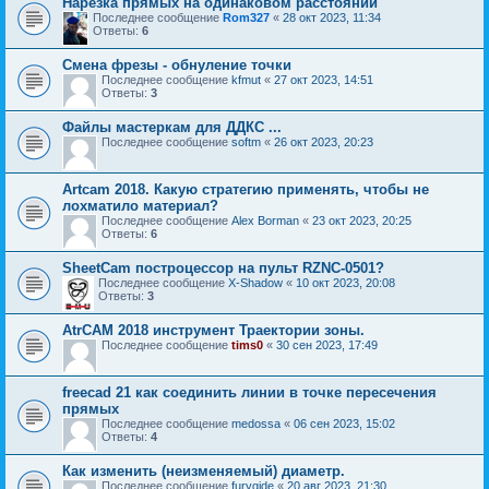
Нарезка прямых на одинаковом расстоянии
Последнее сообщение
Rom327
«
28 окт 2023, 11:34
Ответы:
6
Смена фрезы - обнуление точки
Последнее сообщение
kfmut
«
27 окт 2023, 14:51
Ответы:
3
Файлы мастеркам для ДДКС ...
Последнее сообщение
softm
«
26 окт 2023, 20:23
Artcam 2018. Какую стратегию применять, чтобы не
лохматило материал?
Последнее сообщение
Alex Borman
«
23 окт 2023, 20:25
Ответы:
6
SheetCam построцессор на пульт RZNC-0501?
Последнее сообщение
X-Shadow
«
10 окт 2023, 20:08
Ответы:
3
AtrCAM 2018 инструмент Траектории зоны.
Последнее сообщение
tims0
«
30 сен 2023, 17:49
freecad 21 как соединить линии в точке пересечения
прямых
Последнее сообщение
medossa
«
06 сен 2023, 15:02
Ответы:
4
Как изменить (неизменяемый) диаметр.
Последнее сообщение
furygide
«
20 авг 2023, 21:30