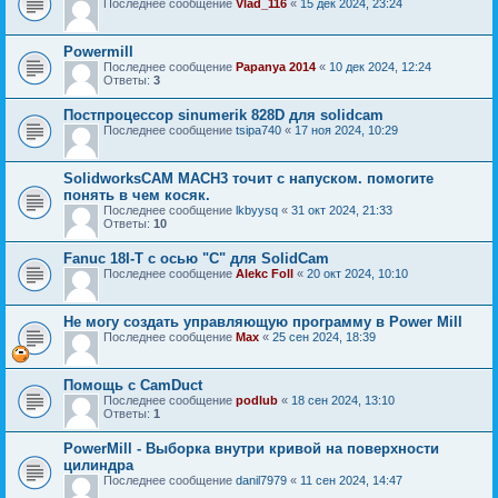
Последнее сообщение
Vlad_116
«
15 дек 2024, 23:24
Powermill
Последнее сообщение
Papanya 2014
«
10 дек 2024, 12:24
Ответы:
3
Постпроцессор sinumerik 828D для solidcam
Последнее сообщение
tsipa740
«
17 ноя 2024, 10:29
SolidworksCAM MACH3 точит с напуском. помогите
понять в чем косяк.
Последнее сообщение
lkbyysq
«
31 окт 2024, 21:33
Ответы:
10
Fanuc 18I-Т с осью "С" для SolidCam
Последнее сообщение
Alekc Foll
«
20 окт 2024, 10:10
Не могу создать управляющую программу в Power Mill
Последнее сообщение
Мах
«
25 сен 2024, 18:39
Помощь с CamDuct
Последнее сообщение
podlub
«
18 сен 2024, 13:10
Ответы:
1
PowerMill - Выборка внутри кривой на поверхности
цилиндра
Последнее сообщение
danil7979
«
11 сен 2024, 14:47