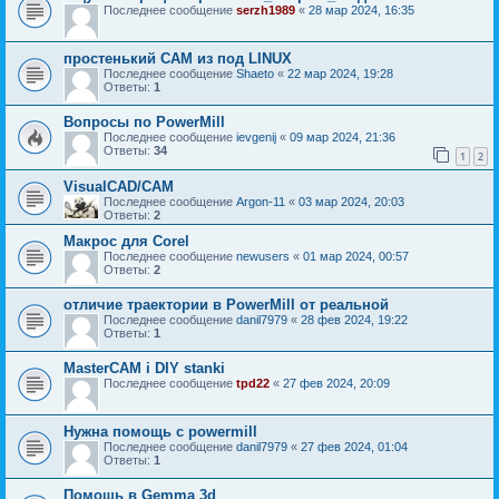
Последнее сообщение
serzh1989
«
28 мар 2024, 16:35
простенький CAM из под LINUX
Последнее сообщение
Shaeto
«
22 мар 2024, 19:28
Ответы:
1
Вопросы по PowerMill
Последнее сообщение
ievgenij
«
09 мар 2024, 21:36
Ответы:
34
1
2
VisualCAD/CAM
Последнее сообщение
Argon-11
«
03 мар 2024, 20:03
Ответы:
2
Макрос для Corel
Последнее сообщение
newusers
«
01 мар 2024, 00:57
Ответы:
2
отличие траектории в PowerMill от реальной
Последнее сообщение
danil7979
«
28 фев 2024, 19:22
Ответы:
1
MasterCAM i DIY stanki
Последнее сообщение
tpd22
«
27 фев 2024, 20:09
Нужна помощь с powermill
Последнее сообщение
danil7979
«
27 фев 2024, 01:04
Ответы:
1
Помощь в Gemma 3d