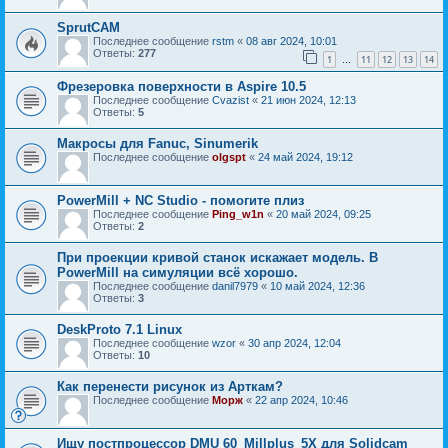
SprutCAM
Последнее сообщение
rstm
«
08 авг 2024, 10:01
Ответы:
277
1
11
12
13
14
…
Фрезеровка поверхности в Aspire 10.5
Последнее сообщение
Cvazist
«
21 июн 2024, 12:13
Ответы:
5
Макросы для Fanuc, Sinumerik
Последнее сообщение
olgspt
«
24 май 2024, 19:12
PowerMill + NC Studio - помогите плиз
Последнее сообщение
Ping_w1n
«
20 май 2024, 09:25
Ответы:
2
При проекции кривой станок искажает модель. В
PowerMill на симуляции всё хорошо.
Последнее сообщение
danil7979
«
10 май 2024, 12:36
Ответы:
3
DeskProto 7.1 Linux
Последнее сообщение
wzor
«
30 апр 2024, 12:04
Ответы:
10
Как перенести рисунок из Арткам?
Последнее сообщение
Морж
«
22 апр 2024, 10:46
Ищу постпроцессор DMU 60_Millplus_5X для Solidcam