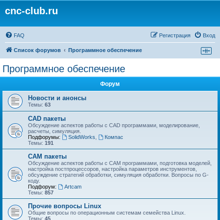
cnc-club.ru
FAQ
Регистрация
Вход
Список форумов
Программное обеспечение
Программное обеспечение
Форум
Новости и анонсы
Темы:
63
CAD пакеты
Обсуждение аспектов работы с CAD программами, моделирование,
расчеты, симуляция.
Подфорумы:
SolidWorks
,
Компас
Темы:
191
CAM пакеты
Обсуждение аспектов работы с CAМ программами, подготовка моделей,
настройка постпроцессоров, настройка параметров инструментов,
обсуждение стратегий обработки, симуляция обработки. Вопросы по G-
коду.
Подфорум:
Artcam
Темы:
857
Прочие вопросы Linux
Общие вопросы по операционным системам семейства Linux.
Темы:
45