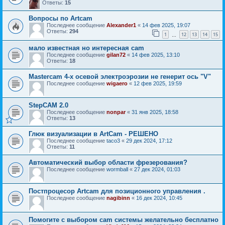
Ответы:
15
Вопросы по Artcam
Последнее сообщение
Alexander1
«
14 фев 2025, 19:07
Ответы:
294
1
12
13
14
15
…
мало известная но интересная cam
Последнее сообщение
gilan72
«
14 фев 2025, 13:10
Ответы:
18
Mastercam 4-х осевой электроэрозии не генерит ось "V"
Последнее сообщение
wigaero
«
12 фев 2025, 19:59
StepCAM 2.0
Последнее сообщение
nonpar
«
31 янв 2025, 18:58
Ответы:
13
Глюк визуализации в ArtCam - РЕШЕНО
Последнее сообщение
taco3
«
29 дек 2024, 17:12
Ответы:
11
Автоматический выбор области фрезерования?
Последнее сообщение
wormball
«
27 дек 2024, 01:03
Постпроцесор Artcam для позиционного управления .
Последнее сообщение
nagibinn
«
16 дек 2024, 10:45
Помогите с выбором cam системы желательно бесплатно