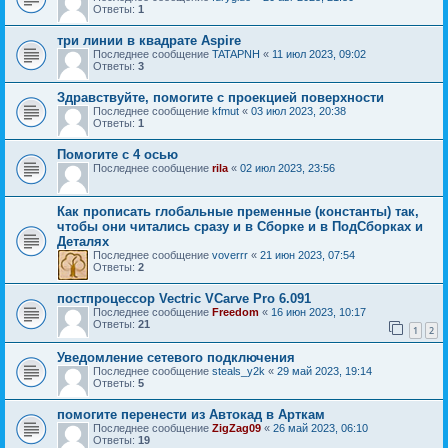
Ответы:
1
три линии в квадрате Aspire
Последнее сообщение
TATAPNH
«
11 июл 2023, 09:02
Ответы:
3
Здравствуйте, помогите с проекцией поверхности
Последнее сообщение
kfmut
«
03 июл 2023, 20:38
Ответы:
1
Помогите с 4 осью
Последнее сообщение
rila
«
02 июл 2023, 23:56
Как прописать глобальные пременные (константы) так,
чтобы они читались сразу и в Сборке и в ПодСборках и
Деталях
Последнее сообщение
voverrr
«
21 июн 2023, 07:54
Ответы:
2
постпроцессор Vectric VCarve Pro 6.091
Последнее сообщение
Freedom
«
16 июн 2023, 10:17
Ответы:
21
1
2
Уведомление сетевого подключения
Последнее сообщение
steals_y2k
«
29 май 2023, 19:14
Ответы:
5
помогите перенести из Автокад в Арткам
Последнее сообщение
ZigZag09
«
26 май 2023, 06:10
Ответы:
19