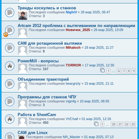
Тренды коснулись и станков
Последнее сообщение
NightV
«
28 мар 2025, 06:47
Ответы:
3
Artcam 2012 проблема с вытягиванием по направляющим
Последнее сообщение
Новичок_2025
«
26 мар 2025, 13:09
CAM для ротационной вытяжки
Последнее сообщение
Mihaloch
«
18 мар 2025, 11:27
Ответы:
8
PowerMill - вопросы
Последнее сообщение
TORROR
«
17 мар 2025, 12:30
Ответы:
167
1
6
7
8
9
…
Объединение траекторий
Последнее сообщение
beargrizly
«
15 мар 2025, 21:11
Программы для станков ЧПУ
Последнее сообщение
vtgmfg
«
10 мар 2025, 06:55
Ответы:
3
Работа в SheetCam
Последнее сообщение
VVChaif
«
01 мар 2025, 12:26
Ответы:
450
1
20
21
22
23
…
CAM для Linux
Последнее сообщение
MX_Master
«
01 мар 2025, 07:13