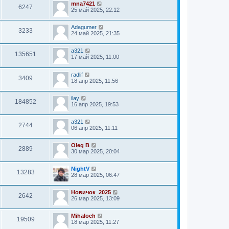
mna7421
6247
25 май 2025, 22:12
Adagumer
3233
24 май 2025, 21:35
a321
135651
17 май 2025, 11:00
radlif
3409
18 апр 2025, 11:56
ilay
184852
16 апр 2025, 19:53
a321
2744
06 апр 2025, 11:11
Oleg B
2889
30 мар 2025, 20:04
NightV
13283
28 мар 2025, 06:47
Новичок_2025
2642
26 мар 2025, 13:09
Mihaloch
19509
18 мар 2025, 11:27