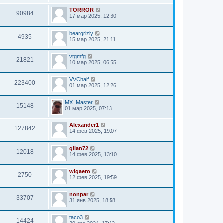
TORROR
90984
17 мар 2025, 12:30
beargrizly
4935
15 мар 2025, 21:11
vtgmfg
21821
10 мар 2025, 06:55
VVChaif
223400
01 мар 2025, 12:26
MX_Master
15148
01 мар 2025, 07:13
Alexander1
127842
14 фев 2025, 19:07
gilan72
12018
14 фев 2025, 13:10
wigaero
2750
12 фев 2025, 19:59
nonpar
33707
31 янв 2025, 18:58
taco3
14424