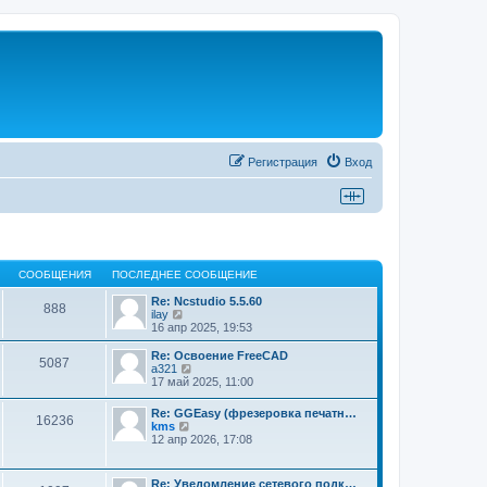
Регистрация
Вход
СООБЩЕНИЯ
ПОСЛЕДНЕЕ СООБЩЕНИЕ
Re: Ncstudio 5.5.60
888
П
ilay
е
16 апр 2025, 19:53
р
е
Re: Освоение FreeCAD
5087
й
П
a321
т
е
17 май 2025, 11:00
и
р
к
е
Re: GGEasy (фрезеровка печатн…
п
16236
й
П
kms
о
т
е
12 апр 2026, 17:08
с
и
р
л
к
е
е
п
й
д
Re: Уведомление сетевого подк…
о