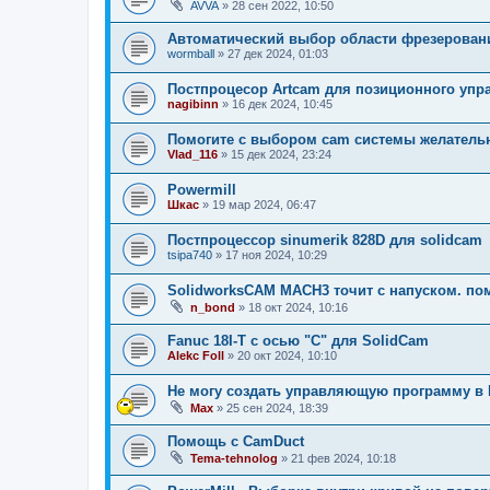
AVVA
»
28 сен 2022, 10:50
Автоматический выбор области фрезерован
wormball
»
27 дек 2024, 01:03
Постпроцесор Artcam для позиционного упра
nagibinn
»
16 дек 2024, 10:45
Помогите с выбором cam системы желатель
Vlad_116
»
15 дек 2024, 23:24
Powermill
Шкас
»
19 мар 2024, 06:47
Постпроцессор sinumerik 828D для solidcam
tsipa740
»
17 ноя 2024, 10:29
SolidworksCAM MACH3 точит с напуском. пом
n_bond
»
18 окт 2024, 10:16
Fanuc 18I-Т с осью "С" для SolidCam
Alekc Foll
»
20 окт 2024, 10:10
Не могу создать управляющую программу в P
Мах
»
25 сен 2024, 18:39
Помощь с CamDuct
Tema-tehnolog
»
21 фев 2024, 10:18