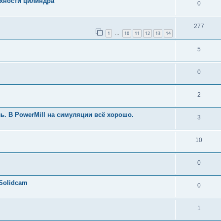
рхности цилиндра
0
277
1
10
11
12
13
14
…
5
0
2
ь. В PowerMill на симуляции всё хорошо.
3
10
0
Solidcam
0
1