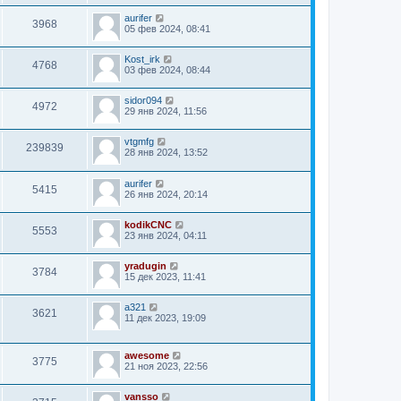
aurifer
3968
05 фев 2024, 08:41
Kost_irk
4768
03 фев 2024, 08:44
sidor094
4972
29 янв 2024, 11:56
vtgmfg
239839
28 янв 2024, 13:52
aurifer
5415
26 янв 2024, 20:14
kodikCNC
5553
23 янв 2024, 04:11
yradugin
3784
15 дек 2023, 11:41
a321
3621
11 дек 2023, 19:09
awesome
3775
21 ноя 2023, 22:56
vansso