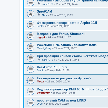
PowerMill - Выборка внутри кривой на пове
danil7979
»
11 сен 2024, 14:47
SprutCAM
Nick
»
29 июл 2015, 15:22
Фрезеровка поверхности в Aspire 10.5
Lecter
»
20 июн 2024, 12:20
Макросы для Fanuc, Sinumerik
olgspt
»
24 май 2024, 19:12
PowerMill + NC Studio - помогите плиз
Manul_Gray
»
27 май 2021, 20:20
При проекции кривой станок искажает модел
danil7979
»
07 май 2024, 16:44
DeskProto 7.1 Linux
Starik
»
03 мар 2024, 21:56
Как перенести рисунок из Арткам?
Морж
»
22 апр 2024, 10:46
Ищу постпроцессор DMU 60_Millplus_5X для 
serzh1989
»
28 мар 2024, 16:35
простенький CAM из под LINUX
Urec
»
14 фев 2024, 10:10