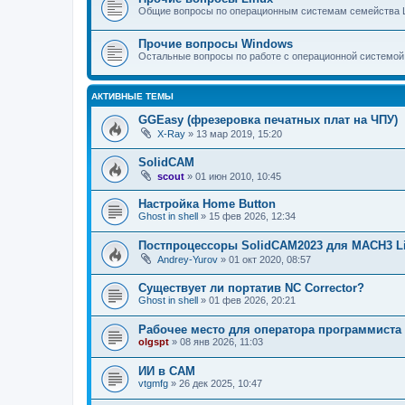
Общие вопросы по операционным системам семейства L
Прочие вопросы Windows
Остальные вопросы по работе с операционной системой
АКТИВНЫЕ ТЕМЫ
GGEasy (фрезеровка печатных плат на ЧПУ)
X-Ray
»
13 мар 2019, 15:20
SolidCAM
scout
»
01 июн 2010, 10:45
Настройка Home Button
Ghost in shell
»
15 фев 2026, 12:34
Постпроцессоры SolidCAM2023 для MACH3 L
Andrey-Yurov
»
01 окт 2020, 08:57
Существует ли портатив NC Corrector?
Ghost in shell
»
01 фев 2026, 20:21
Рабочее место для оператора программиста
olgspt
»
08 янв 2026, 11:03
ИИ в САМ
vtgmfg
»
26 дек 2025, 10:47