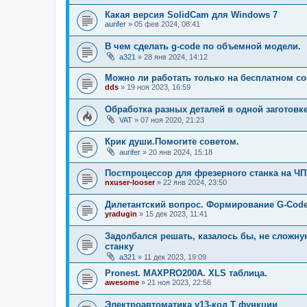
Какая версия SolidCam для Windows 7
aurifer
»
05 фев 2024, 08:41
В чем сделать g-code по объемной модели.
a321
»
28 янв 2024, 14:12
Можно ли работать только на бесплатном с
dds
»
19 ноя 2023, 16:59
Обработка разных деталей в одной заготовк
VAT
»
07 ноя 2020, 21:23
Крик души.Помогите советом.
aurifer
»
20 янв 2024, 15:18
Постпроцессор для фрезерного станка на ЧПУ
nxuser-looser
»
22 янв 2024, 23:50
Дилетантский вопрос. Формирование G-Code
yradugin
»
15 дек 2023, 11:41
Задолбался решать, казалось бы, не сложную
станку
a321
»
11 дек 2023, 19:09
Pronest. MAXPRO200A. XLS таблица.
awesome
»
21 ноя 2023, 22:56
Электроавтоматика v13-код Т функции