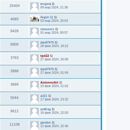
ievgenij
25404
09 мар 2024, 21:36
Argon-11
4085
03 мар 2024, 20:03
newusers
9428
01 мар 2024, 00:57
danil7979
6800
28 фев 2024, 19:22
tpd22
3763
27 фев 2024, 20:09
danil7979
3998
27 фев 2024, 01:04
AntonovArt
3669
23 фев 2024, 21:02
a321
5044
17 фев 2024, 23:32
antifrag
9612
16 фев 2024, 22:03
gendos
11108
12 фев 2024, 22:46