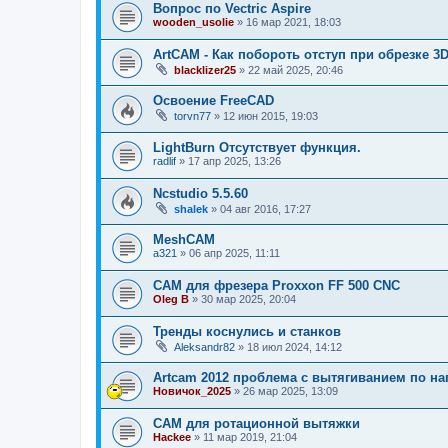
Вопрос по Vectric Aspire
wooden_usolie
»
16 мар 2021, 18:03
ArtCAM - Как побороть отступ при обрезке 
blacklizer25
»
22 май 2025, 20:46
Освоение FreeCAD
torvn77
»
12 июн 2015, 19:03
LightBurn Отсутствует функция.
radlif
»
17 апр 2025, 13:26
Ncstudio 5.5.60
shalek
»
04 авг 2016, 17:27
MeshCAM
a321
»
06 апр 2025, 11:11
CAM для фрезера Proxxon FF 500 CNC
Oleg B
»
30 мар 2025, 20:04
Тренды коснулись и станков
Aleksandr82
»
18 июл 2024, 14:12
Artcam 2012 проблема с вытягиванием по 
Новичок_2025
»
26 мар 2025, 13:09
CAM для ротационной вытяжки
Hackee
»
11 мар 2019, 21:04