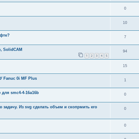
0
10
офте?
7
е, SolidCAM
94
1
2
3
4
5
15
 Fanuc 0i MF Plus
1
 для smc4-4-16a16b
0
 задачу. Из svg сделать объем и скопрмить его
0
0