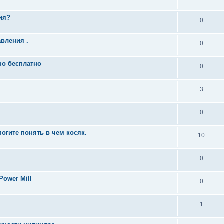
ия?
0
вления .
0
но бесплатно
0
3
0
огите понять в чем косяк.
10
0
ower Mill
0
1