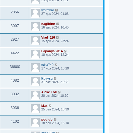
29 дек 2024, 17:12
wormball
2856
27 дек 2024, 01:03
nagibinn
3007
16 дек 2024, 10:45
Vlad_116
2927
15 дек 2024, 23:24
Papanya 2014
4422
10 дек 2024, 12:24
tsipa740
36800
17 ноя 2024, 10:29
lkbyysq
4082
31 окт 2024, 21:33
Alekc Foll
3032
20 окт 2024, 10:10
Мах
3036
25 сен 2024, 18:39
podlub
4102
18 сен 2024, 13:10