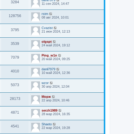
danil7979
3284
11 сен 2024, 14:47
rstm
128756
08 авг 2024, 10:01
Cvazist
3795
21 июн 2024, 12:13
olgspt
3539
24 май 2024, 19:12
Ping_w1n
7079
20 май 2024, 09:25
danil7979
4010
10 май 2024, 12:36
wzor
5073
30 апр 2024, 12:04
Морж
28173
22 апр 2024, 10:46
serzh1989
4871
28 мар 2024, 16:35
Shaeto
4541
22 мар 2024, 19:28