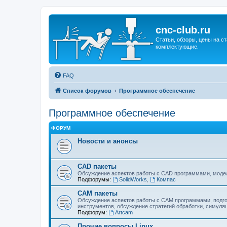
cnc-club.ru
Статьи, обзоры, цены на ст
комплектующие.
FAQ
Список форумов
Программное обеспечение
Программное обеспечение
ФОРУМ
Новости и анонсы
CAD пакеты
Обсуждение аспектов работы с CAD программами, модел
Подфорумы:
SolidWorks
,
Компас
CAM пакеты
Обсуждение аспектов работы с CAМ программами, подго
инструментов, обсуждение стратегий обработки, симуляц
Подфорум:
Artcam
Прочие вопросы Linux