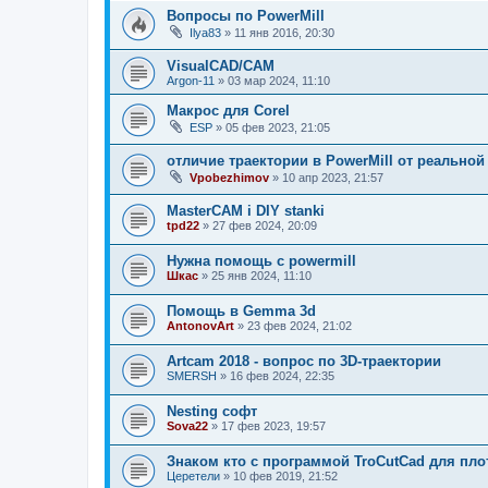
Вопросы по PowerMill
Ilya83
»
11 янв 2016, 20:30
VisualCAD/CAM
Argon-11
»
03 мар 2024, 11:10
Макрос для Corel
ESP
»
05 фев 2023, 21:05
отличие траектории в PowerMill от реальной
Vpobezhimov
»
10 апр 2023, 21:57
MasterCAM i DIY stanki
tpd22
»
27 фев 2024, 20:09
Нужна помощь с powermill
Шкас
»
25 янв 2024, 11:10
Помощь в Gemma 3d
AntonovArt
»
23 фев 2024, 21:02
Artcam 2018 - вопрос по 3D-траектории
SMERSH
»
16 фев 2024, 22:35
Nesting софт
Sova22
»
17 фев 2023, 19:57
Знаком кто с программой TroCutCad для пло
Церетели
»
10 фев 2019, 21:52