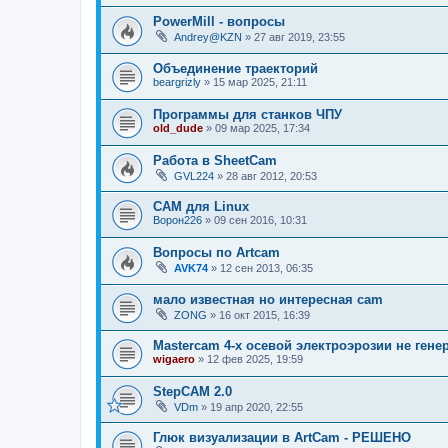
PowerMill - вопросы
Andrey@KZN
»
27 авг 2019, 23:55
Объединение траекторий
beargrizly
»
15 мар 2025, 21:11
Программы для станков ЧПУ
old_dude
»
09 мар 2025, 17:34
Работа в SheetCam
GVL224
»
28 авг 2012, 20:53
CAM для Linux
Ворон226
»
09 сен 2016, 10:31
Вопросы по Artcam
AVK74
»
12 сен 2013, 06:35
мало известная но интересная cam
ZONG
»
16 окт 2015, 16:39
Mastercam 4-х осевой электроэрозии не генер
wigaero
»
12 фев 2025, 19:59
StepCAM 2.0
VDm
»
19 апр 2020, 22:55
Глюк визуализации в ArtCam - РЕШЕНО