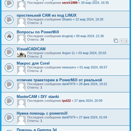
Последнее сообщение
serzh1989
«
28 мар 2024, 16:35
простенький CAM из под LINUX
Последнее сообщение
Shaeto
«
22 мар 2024, 19:28
Ответы:
1
Вопросы по PowerMill
Последнее сообщение
ievgenij
«
09 мар 2024, 21:36
Ответы:
34
1
2
VisualCAD/CAM
Последнее сообщение
Argon-11
«
03 мар 2024, 20:03
Ответы:
2
Макрос для Corel
Последнее сообщение
newusers
«
01 мар 2024, 00:57
Ответы:
2
отличие траектории в PowerMill от реальной
Последнее сообщение
danil7979
«
28 фев 2024, 19:22
Ответы:
1
MasterCAM i DIY stanki
Последнее сообщение
tpd22
«
27 фев 2024, 20:09
Нужна помощь с powermill
Последнее сообщение
danil7979
«
27 фев 2024, 01:04
Ответы:
1
Помощь в Gemma 3d