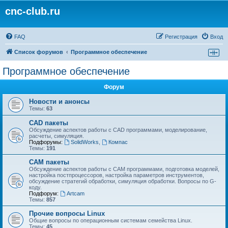
cnc-club.ru
FAQ
Регистрация
Вход
Список форумов
Программное обеспечение
Программное обеспечение
Форум
Новости и анонсы
Темы:
63
CAD пакеты
Обсуждение аспектов работы с CAD программами, моделирование,
расчеты, симуляция.
Подфорумы:
SolidWorks
,
Компас
Темы:
191
CAM пакеты
Обсуждение аспектов работы с CAМ программами, подготовка моделей,
настройка постпроцессоров, настройка параметров инструментов,
обсуждение стратегий обработки, симуляция обработки. Вопросы по G-
коду.
Подфорум:
Artcam
Темы:
857
Прочие вопросы Linux
Общие вопросы по операционным системам семейства Linux.
Темы:
45