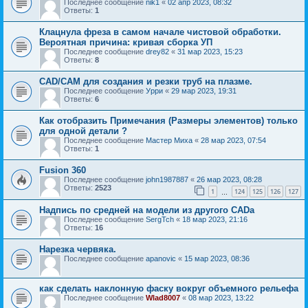
Последнее сообщение
nik1
«
02 апр 2023, 08:32
Ответы:
1
Клацнула фреза в самом начале чистовой обработки.
Вероятная причина: кривая сборка УП
Последнее сообщение
drey82
«
31 мар 2023, 15:23
Ответы:
8
САD/САМ для создания и резки труб на плазме.
Последнее сообщение
Урри
«
29 мар 2023, 19:31
Ответы:
6
Как отобразить Примечания (Размеры элементов) только
для одной детали ?
Последнее сообщение
Мастер Миха
«
28 мар 2023, 07:54
Ответы:
1
Fusion 360
Последнее сообщение
john1987887
«
26 мар 2023, 08:28
Ответы:
2523
1
124
125
126
127
…
Надпись по средней на модели из другого CADа
Последнее сообщение
SergTch
«
18 мар 2023, 21:16
Ответы:
16
Нарезка червяка.
Последнее сообщение
apanovic
«
15 мар 2023, 08:36
как сделать наклонную фаску вокруг объемного рельефа
Последнее сообщение
Wlad8007
«
08 мар 2023, 13:22