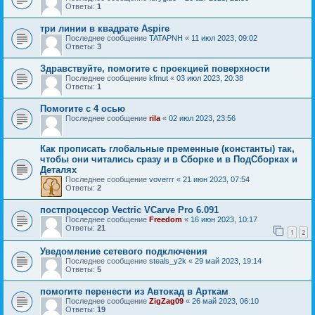
Ответы:
1
три линии в квадрате Aspire
Последнее сообщение
TATAPNH
«
11 июл 2023, 09:02
Ответы:
3
Здравствуйте, помогите с проекцией поверхности
Последнее сообщение
kfmut
«
03 июл 2023, 20:38
Ответы:
1
Помогите с 4 осью
Последнее сообщение
rila
«
02 июл 2023, 23:56
Как прописать глобальные пременные (константы) так,
чтобы они читались сразу и в Сборке и в ПодСборках и
Деталях
Последнее сообщение
voverrr
«
21 июн 2023, 07:54
Ответы:
2
постпроцессор Vectric VCarve Pro 6.091
Последнее сообщение
Freedom
«
16 июн 2023, 10:17
Ответы:
21
1
2
Уведомление сетевого подключения
Последнее сообщение
steals_y2k
«
29 май 2023, 19:14
Ответы:
5
помогите перенести из Автокад в Арткам
Последнее сообщение
ZigZag09
«
26 май 2023, 06:10
Ответы:
19