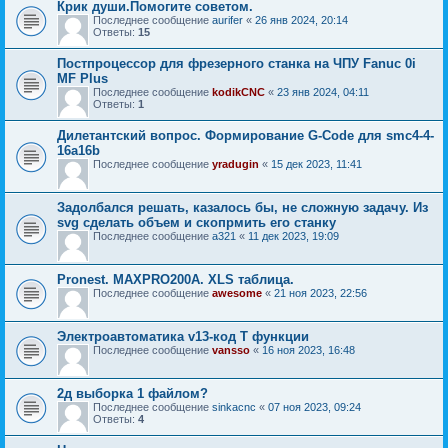
Крик души.Помогите советом.
Последнее сообщение
aurifer
«
26 янв 2024, 20:14
Ответы:
15
Постпроцессор для фрезерного станка на ЧПУ Fanuc 0i
MF Plus
Последнее сообщение
kodikCNC
«
23 янв 2024, 04:11
Ответы:
1
Дилетантский вопрос. Формирование G-Code для smc4-4-
16a16b
Последнее сообщение
yradugin
«
15 дек 2023, 11:41
Задолбался решать, казалось бы, не сложную задачу. Из
svg сделать объем и скопрмить его станку
Последнее сообщение
a321
«
11 дек 2023, 19:09
Pronest. MAXPRO200A. XLS таблица.
Последнее сообщение
awesome
«
21 ноя 2023, 22:56
Электроавтоматика v13-код Т функции
Последнее сообщение
vansso
«
16 ноя 2023, 16:48
2д выборка 1 файлом?
Последнее сообщение
sinkacnc
«
07 ноя 2023, 09:24
Ответы:
4