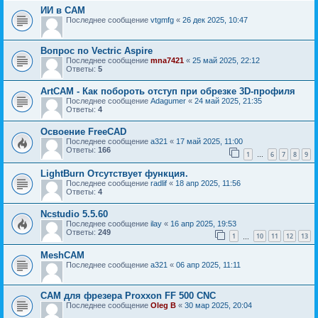
ИИ в САМ
Последнее сообщение
vtgmfg
«
26 дек 2025, 10:47
Вопрос по Vectric Aspire
Последнее сообщение
mna7421
«
25 май 2025, 22:12
Ответы:
5
ArtCAM - Как побороть отступ при обрезке 3D-профиля
Последнее сообщение
Adagumer
«
24 май 2025, 21:35
Ответы:
4
Освоение FreeCAD
Последнее сообщение
a321
«
17 май 2025, 11:00
Ответы:
166
1
6
7
8
9
…
LightBurn Отсутствует функция.
Последнее сообщение
radlif
«
18 апр 2025, 11:56
Ответы:
4
Ncstudio 5.5.60
Последнее сообщение
ilay
«
16 апр 2025, 19:53
Ответы:
249
1
10
11
12
13
…
MeshCAM
Последнее сообщение
a321
«
06 апр 2025, 11:11
CAM для фрезера Proxxon FF 500 CNC
Последнее сообщение
Oleg B
«
30 мар 2025, 20:04