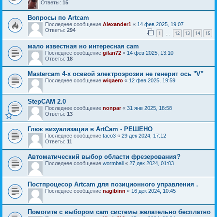
Ответы:
15
Вопросы по Artcam
Последнее сообщение
Alexander1
«
14 фев 2025, 19:07
Ответы:
294
1
12
13
14
15
…
мало известная но интересная cam
Последнее сообщение
gilan72
«
14 фев 2025, 13:10
Ответы:
18
Mastercam 4-х осевой электроэрозии не генерит ось "V"
Последнее сообщение
wigaero
«
12 фев 2025, 19:59
StepCAM 2.0
Последнее сообщение
nonpar
«
31 янв 2025, 18:58
Ответы:
13
Глюк визуализации в ArtCam - РЕШЕНО
Последнее сообщение
taco3
«
29 дек 2024, 17:12
Ответы:
11
Автоматический выбор области фрезерования?
Последнее сообщение
wormball
«
27 дек 2024, 01:03
Постпроцесор Artcam для позиционного управления .
Последнее сообщение
nagibinn
«
16 дек 2024, 10:45
Помогите с выбором cam системы желательно бесплатно