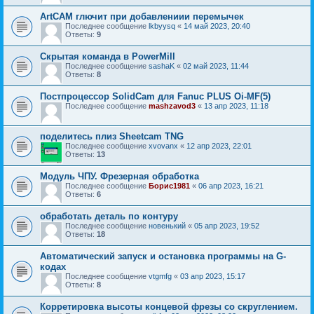
ArtCAM глючит при добавлениии перемычек
Последнее сообщение
lkbyysq
«
14 май 2023, 20:40
Ответы:
9
Скрытая команда в PowerMill
Последнее сообщение
sashaK
«
02 май 2023, 11:44
Ответы:
8
Постпроцессор SolidCam для Fanuc PLUS Oi-MF(5)
Последнее сообщение
mashzavod3
«
13 апр 2023, 11:18
поделитесь плиз Sheetcam TNG
Последнее сообщение
xvovanx
«
12 апр 2023, 22:01
Ответы:
13
Модуль ЧПУ. Фрезерная обработка
Последнее сообщение
Борис1981
«
06 апр 2023, 16:21
Ответы:
6
обработать деталь по контуру
Последнее сообщение
новенький
«
05 апр 2023, 19:52
Ответы:
18
Автоматический запуск и остановка программы на G-
кодах
Последнее сообщение
vtgmfg
«
03 апр 2023, 15:17
Ответы:
8
Корретировка высоты концевой фрезы со скруглением.