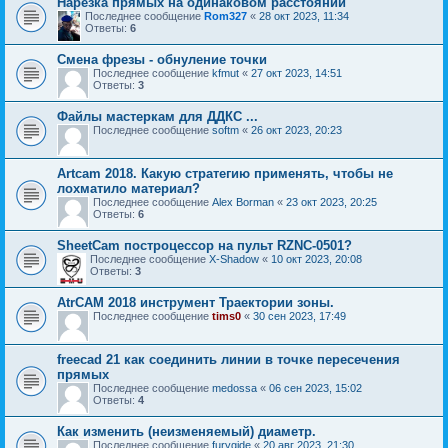
Нарезка прямых на одинаковом расстоянии
Последнее сообщение
Rom327
«
28 окт 2023, 11:34
Ответы:
6
Смена фрезы - обнуление точки
Последнее сообщение
kfmut
«
27 окт 2023, 14:51
Ответы:
3
Файлы мастеркам для ДДКС ...
Последнее сообщение
softm
«
26 окт 2023, 20:23
Artcam 2018. Какую стратегию применять, чтобы не
лохматило материал?
Последнее сообщение
Alex Borman
«
23 окт 2023, 20:25
Ответы:
6
SheetCam построцессор на пульт RZNC-0501?
Последнее сообщение
X-Shadow
«
10 окт 2023, 20:08
Ответы:
3
AtrCAM 2018 инструмент Траектории зоны.
Последнее сообщение
tims0
«
30 сен 2023, 17:49
freecad 21 как соединить линии в точке пересечения
прямых
Последнее сообщение
medossa
«
06 сен 2023, 15:02
Ответы:
4
Как изменить (неизменяемый) диаметр.
Последнее сообщение
furygide
«
20 авг 2023, 21:30