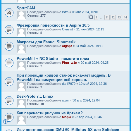
SprutCAM
Последнее сообщение
rstm
«
08 авг 2024, 10:01
Ответы:
277
1
11
12
13
14
…
Фрезеровка поверхности в Aspire 10.5
Последнее сообщение
Cvazist
«
21 июн 2024, 12:13
Ответы:
5
Макросы для Fanuc, Sinumerik
Последнее сообщение
olgspt
«
24 май 2024, 19:12
PowerMill + NC Studio - помогите плиз
Последнее сообщение
Ping_w1n
«
20 май 2024, 09:25
Ответы:
2
При проекции кривой станок искажает модель. В
PowerMill на симуляции всё хорошо.
Последнее сообщение
danil7979
«
10 май 2024, 12:36
Ответы:
3
DeskProto 7.1 Linux
Последнее сообщение
wzor
«
30 апр 2024, 12:04
Ответы:
10
Как перенести рисунок из Арткам?
Последнее сообщение
Морж
«
22 апр 2024, 10:46
Ищу постпроцессор DMU 60_Millplus_5X для Solidcam