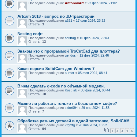
Последнее сообщение
AntonovArt
«
23 фев 2024, 21:02
Artcam 2018 - вопрос по 3D-траектории
Последнее сообщение
a321
«
17 фев 2024, 23:32
Ответы:
3
Nesting софт
Последнее сообщение
antifrag
«
16 фев 2024, 22:03
Ответы:
13
Знаком кто с программой TroCutCad для плоттера?
Последнее сообщение
gendos
«
12 фев 2024, 22:46
Ответы:
3
Какая версия SolidCam для Windows 7
Последнее сообщение
aurifer
«
05 фев 2024, 08:41
В чем сделать g-code по объемной модели.
Последнее сообщение
Kost_irk
«
03 фев 2024, 08:44
Ответы:
10
Можно ли работать только на бесплатном софте?
Последнее сообщение
sidor094
«
29 янв 2024, 11:56
Ответы:
7
Обработка разных деталей в одной заготовке, SolidCAM
Последнее сообщение
vtgmfg
«
28 янв 2024, 13:52
Ответы:
94
1
2
3
4
5