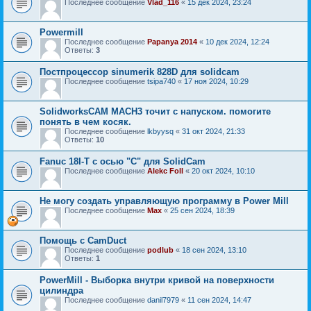
Последнее сообщение
Vlad_116
«
15 дек 2024, 23:24
Powermill
Последнее сообщение
Papanya 2014
«
10 дек 2024, 12:24
Ответы:
3
Постпроцессор sinumerik 828D для solidcam
Последнее сообщение
tsipa740
«
17 ноя 2024, 10:29
SolidworksCAM MACH3 точит с напуском. помогите
понять в чем косяк.
Последнее сообщение
lkbyysq
«
31 окт 2024, 21:33
Ответы:
10
Fanuc 18I-Т с осью "С" для SolidCam
Последнее сообщение
Alekc Foll
«
20 окт 2024, 10:10
Не могу создать управляющую программу в Power Mill
Последнее сообщение
Мах
«
25 сен 2024, 18:39
Помощь с CamDuct
Последнее сообщение
podlub
«
18 сен 2024, 13:10
Ответы:
1
PowerMill - Выборка внутри кривой на поверхности
цилиндра
Последнее сообщение
danil7979
«
11 сен 2024, 14:47