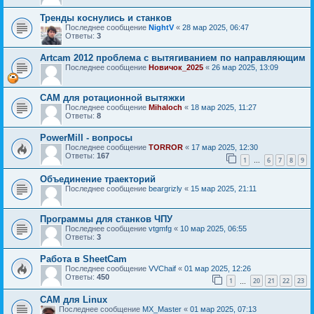
Тренды коснулись и станков
Последнее сообщение
NightV
«
28 мар 2025, 06:47
Ответы:
3
Artcam 2012 проблема с вытягиванием по направляющим
Последнее сообщение
Новичок_2025
«
26 мар 2025, 13:09
CAM для ротационной вытяжки
Последнее сообщение
Mihaloch
«
18 мар 2025, 11:27
Ответы:
8
PowerMill - вопросы
Последнее сообщение
TORROR
«
17 мар 2025, 12:30
Ответы:
167
1
6
7
8
9
…
Объединение траекторий
Последнее сообщение
beargrizly
«
15 мар 2025, 21:11
Программы для станков ЧПУ
Последнее сообщение
vtgmfg
«
10 мар 2025, 06:55
Ответы:
3
Работа в SheetCam
Последнее сообщение
VVChaif
«
01 мар 2025, 12:26
Ответы:
450
1
20
21
22
23
…
CAM для Linux
Последнее сообщение
MX_Master
«
01 мар 2025, 07:13