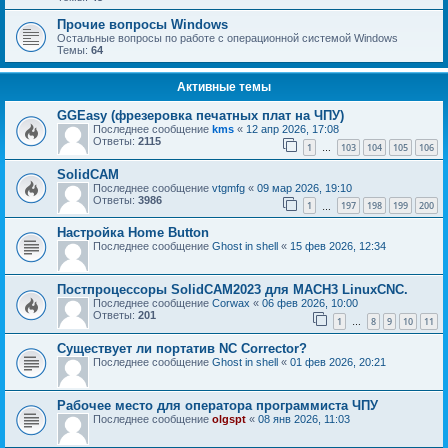
Прочие вопросы Windows
Остальные вопросы по работе с операционной системой Windows
Темы:
64
Активные темы
GGEasy (фрезеровка печатных плат на ЧПУ)
Последнее сообщение
kms
«
12 апр 2026, 17:08
Ответы:
2115
1
103
104
105
106
…
SolidCAM
Последнее сообщение
vtgmfg
«
09 мар 2026, 19:10
Ответы:
3986
1
197
198
199
200
…
Настройка Home Button
Последнее сообщение
Ghost in shell
«
15 фев 2026, 12:34
Постпроцессоры SolidCAM2023 для MACH3 LinuxCNC.
Последнее сообщение
Corwax
«
06 фев 2026, 10:00
Ответы:
201
1
8
9
10
11
…
Существует ли портатив NC Corrector?
Последнее сообщение
Ghost in shell
«
01 фев 2026, 20:21
Рабочее место для оператора программиста ЧПУ
Последнее сообщение
olgspt
«
08 янв 2026, 11:03