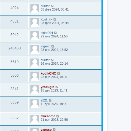
aurifer
4024
05 фев 2024, 08:41
Kost_irk
4831
03 фев 2024, 08:44
sidor094
5042
29 янв 2024, 11:56
vtgmfg
240460
28 янв 2024, 13:52
aurifer
5519
26 янв 2024, 20:14
kodikCNC
5606
23 янв 2024, 04:11
yradugin
3841
15 дек 2023, 11:41
a321
3669
11 дек 2023, 19:09
awesome
3832
21 ноя 2023, 22:56
vansso