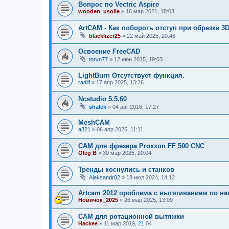
Вопрос по Vectric Aspire
wooden_usolie
»
16 мар 2021, 18:03
ArtCAM - Как побороть отступ при обрезке 
blacklizer25
»
22 май 2025, 20:46
Освоение FreeCAD
torvn77
»
12 июн 2015, 19:03
LightBurn Отсутствует функция.
radlif
»
17 апр 2025, 13:26
Ncstudio 5.5.60
shalek
»
04 авг 2016, 17:27
MeshCAM
a321
»
06 апр 2025, 11:11
CAM для фрезера Proxxon FF 500 CNC
Oleg B
»
30 мар 2025, 20:04
Тренды коснулись и станков
Aleksandr82
»
18 июл 2024, 14:12
Artcam 2012 проблема с вытягиванием по 
Новичок_2025
»
26 мар 2025, 13:09
CAM для ротационной вытяжки
Hackee
»
11 мар 2019, 21:04