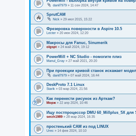
PowerMill - Выборка внутри кривой на пове
danil7979
»
11 сен 2024, 14:47
SprutCAM
Nick
»
29 июл 2015, 15:22
Фрезеровка поверхности в Aspire 10.5
Lecter
»
20 июн 2024, 12:20
Макросы для Fanuc, Sinumerik
olgspt
»
24 май 2024, 19:12
PowerMill + NC Studio - помогите плиз
Manul_Gray
»
27 май 2021, 20:20
При проекции кривой станок искажает модел
danil7979
»
07 май 2024, 16:44
DeskProto 7.1 Linux
Starik
»
03 мар 2024, 21:56
Как перенести рисунок из Арткам?
Морж
»
22 апр 2024, 10:46
Ищу постпроцессор DMU 60_Millplus_5X для 
serzh1989
»
28 мар 2024, 16:35
простенький CAM из под LINUX
Urec
»
14 фев 2024, 10:10