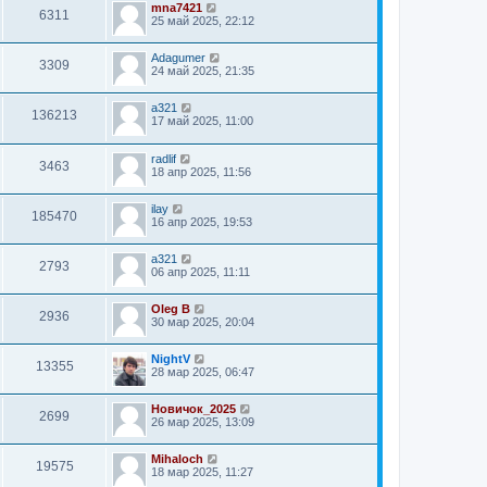
mna7421
6311
25 май 2025, 22:12
Adagumer
3309
24 май 2025, 21:35
a321
136213
17 май 2025, 11:00
radlif
3463
18 апр 2025, 11:56
ilay
185470
16 апр 2025, 19:53
a321
2793
06 апр 2025, 11:11
Oleg B
2936
30 мар 2025, 20:04
NightV
13355
28 мар 2025, 06:47
Новичок_2025
2699
26 мар 2025, 13:09
Mihaloch
19575
18 мар 2025, 11:27