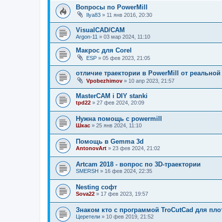
Вопросы по PowerMill
Ilya83
»
11 янв 2016, 20:30
VisualCAD/CAM
Argon-11
»
03 мар 2024, 11:10
Макрос для Corel
ESP
»
05 фев 2023, 21:05
отличие траектории в PowerMill от реальной
Vpobezhimov
»
10 апр 2023, 21:57
MasterCAM i DIY stanki
tpd22
»
27 фев 2024, 20:09
Нужна помощь с powermill
Шкас
»
25 янв 2024, 11:10
Помощь в Gemma 3d
AntonovArt
»
23 фев 2024, 21:02
Artcam 2018 - вопрос по 3D-траектории
SMERSH
»
16 фев 2024, 22:35
Nesting софт
Sova22
»
17 фев 2023, 19:57
Знаком кто с программой TroCutCad для пло
Церетели
»
10 фев 2019, 21:52