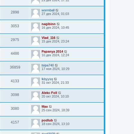
29 дек 2024, 17:12
wormball
2898
27 дек 2024, 01:03
nagibinn
3053
16 дек 2024, 10:45
Vlad_116
2975
15 дек 2024, 23:24
Papanya 2014
4486
10 дек 2024, 12:24
tsipa740
36859
17 ноя 2024, 10:29
lkbyysq
4133
31 окт 2024, 21:33
Alekc Foll
3098
20 окт 2024, 10:10
Мах
3080
25 сен 2024, 18:39
podlub
4157
18 сен 2024, 13:10