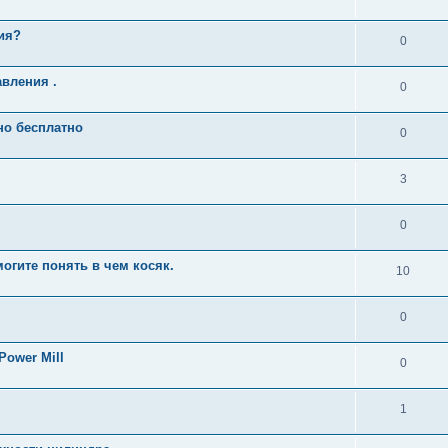
ия?
0
вления .
0
но бесплатно
0
3
0
огите понять в чем косяк.
10
0
ower Mill
0
1