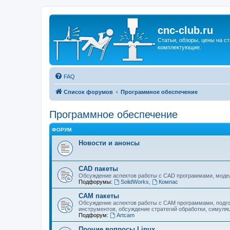
cnc-club.ru
Статьи, обзоры, цены на ст
комплектующие.
FAQ
Список форумов
Программное обеспечение
Программное обеспечение
ФОРУМ
Новости и анонсы
CAD пакеты
Обсуждение аспектов работы с CAD программами, модел
Подфорумы:
SolidWorks
,
Компас
CAM пакеты
Обсуждение аспектов работы с CAМ программами, подго
инструментов, обсуждение стратегий обработки, симуляц
Подфорум:
Artcam
Прочие вопросы Linux