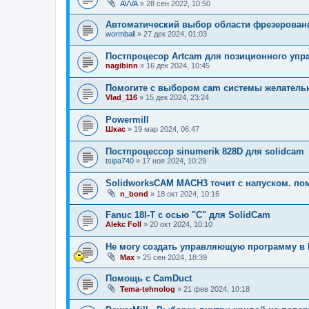
AVVA
»
28 сен 2022, 10:50
Автоматический выбор области фрезерован
wormball
»
27 дек 2024, 01:03
Постпроцесор Artcam для позиционного упра
nagibinn
»
16 дек 2024, 10:45
Помогите с выбором cam системы желатель
Vlad_116
»
15 дек 2024, 23:24
Powermill
Шкас
»
19 мар 2024, 06:47
Постпроцессор sinumerik 828D для solidcam
tsipa740
»
17 ноя 2024, 10:29
SolidworksCAM MACH3 точит с напуском. пом
n_bond
»
18 окт 2024, 10:16
Fanuc 18I-Т с осью "С" для SolidCam
Alekc Foll
»
20 окт 2024, 10:10
Не могу создать управляющую программу в P
Мах
»
25 сен 2024, 18:39
Помощь с CamDuct
Tema-tehnolog
»
21 фев 2024, 10:18