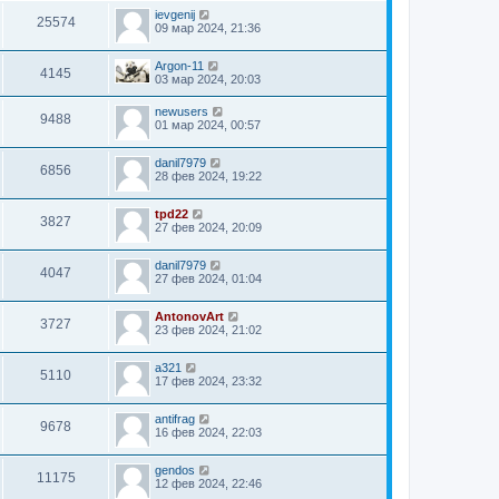
ievgenij
25574
09 мар 2024, 21:36
Argon-11
4145
03 мар 2024, 20:03
newusers
9488
01 мар 2024, 00:57
danil7979
6856
28 фев 2024, 19:22
tpd22
3827
27 фев 2024, 20:09
danil7979
4047
27 фев 2024, 01:04
AntonovArt
3727
23 фев 2024, 21:02
a321
5110
17 фев 2024, 23:32
antifrag
9678
16 фев 2024, 22:03
gendos
11175
12 фев 2024, 22:46