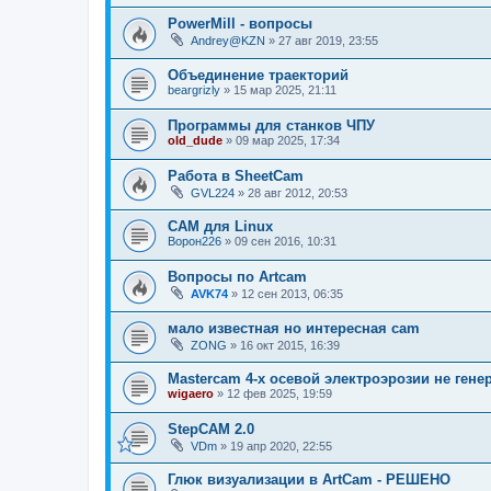
PowerMill - вопросы
Andrey@KZN
»
27 авг 2019, 23:55
Объединение траекторий
beargrizly
»
15 мар 2025, 21:11
Программы для станков ЧПУ
old_dude
»
09 мар 2025, 17:34
Работа в SheetCam
GVL224
»
28 авг 2012, 20:53
CAM для Linux
Ворон226
»
09 сен 2016, 10:31
Вопросы по Artcam
AVK74
»
12 сен 2013, 06:35
мало известная но интересная cam
ZONG
»
16 окт 2015, 16:39
Mastercam 4-х осевой электроэрозии не генер
wigaero
»
12 фев 2025, 19:59
StepCAM 2.0
VDm
»
19 апр 2020, 22:55
Глюк визуализации в ArtCam - РЕШЕНО