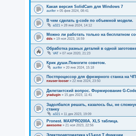
Какая версия SolidCam для Windows 7
aurifer
»
05 фев 2024, 08:41
В чем сделать g-code по объемной модели.
a321
»
28 янв 2024, 14:12
Можно ли работать только на бесплатном с
dds
»
19 ноя 2023, 16:59
Обработка разных деталей в одной заготовк
VAT
»
07 ноя 2020, 21:23
Крик души.Помогите советом.
aurifer
»
20 янв 2024, 15:18
Постпроцессор для фрезерного станка на ЧПУ
nxuser-looser
»
22 янв 2024, 23:50
Дилетантский вопрос. Формирование G-Code
yradugin
»
15 дек 2023, 11:41
Задолбался решать, казалось бы, не сложную
станку
a321
»
11 дек 2023, 19:09
Pronest. MAXPRO200A. XLS таблица.
awesome
»
21 ноя 2023, 22:56
Электроавтоматика v13-код Т функции