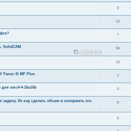
0
10
офте?
7
е, SolidCAM
94
1
2
3
4
5
15
 Fanuc 0i MF Plus
1
 для smc4-4-16a16b
0
 задачу. Из svg сделать объем и скопрмить его
0
0