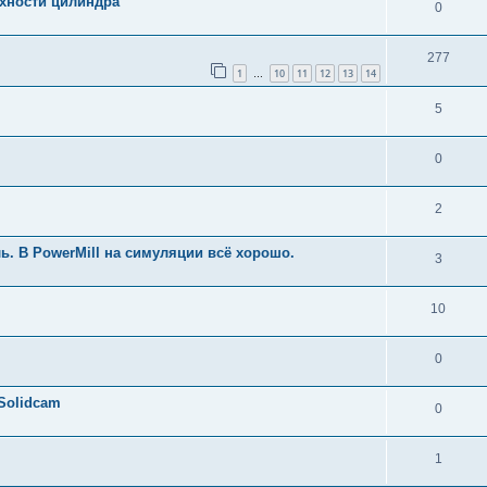
рхности цилиндра
0
277
1
10
11
12
13
14
…
5
0
2
ь. В PowerMill на симуляции всё хорошо.
3
10
0
Solidcam
0
1