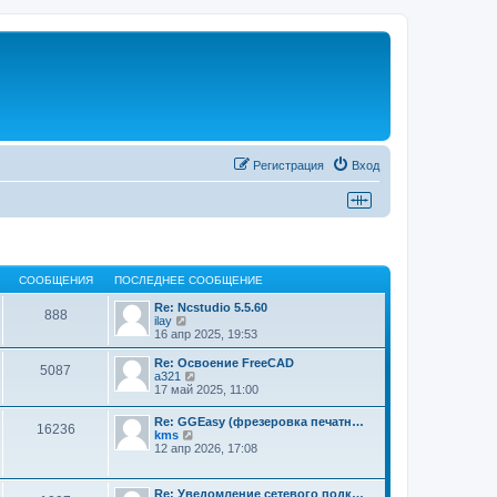
Регистрация
Вход
СООБЩЕНИЯ
ПОСЛЕДНЕЕ СООБЩЕНИЕ
Re: Ncstudio 5.5.60
888
П
ilay
е
16 апр 2025, 19:53
р
е
Re: Освоение FreeCAD
5087
й
П
a321
т
е
17 май 2025, 11:00
и
р
к
е
Re: GGEasy (фрезеровка печатн…
п
16236
й
П
kms
о
т
е
12 апр 2026, 17:08
с
и
р
л
к
е
е
п
й
д
Re: Уведомление сетевого подк…
о