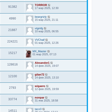
TORROR
91382
17 мар 2025, 12:30
beargrizly
4990
15 мар 2025, 21:11
vtgmfg
21887
10 мар 2025, 06:55
VVChaif
224221
01 мар 2025, 12:26
MX_Master
15217
01 мар 2025, 07:13
Alexander1
128616
14 фев 2025, 19:07
gilan72
12100
14 фев 2025, 13:10
wigaero
2793
12 фев 2025, 19:59
nonpar
33774
31 янв 2025, 18:58
taco3
14511