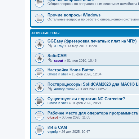
Общие вопросы по операционным системам семейства L
Прочие вопросы Windows
Остальные вопросы по работе с операционной системой
АКТИВНЫЕ ТЕМЫ
GGEasy (фрезеровка печатных плат на ЧПУ)
X-Ray
»
13 мар 2019, 15:20
SolidCAM
scout
»
01 июн 2010, 10:45
Настройка Home Button
Ghost in shell
»
15 фев 2026, 12:34
Постпроцессоры SolidCAM2023 для MACH3 L
Andrey-Yurov
»
01 окт 2020, 08:57
Существует ли портатив NC Corrector?
Ghost in shell
»
01 фев 2026, 20:21
Рабочее место для оператора программиста
olgspt
»
08 янв 2026, 11:03
ИИ в САМ
vtgmfg
»
26 дек 2025, 10:47