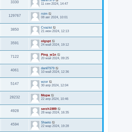
danil7979
3330
11 сен 2024, 14:47
rstm
129767
08 авг 2024, 10:01
Cvazist
3850
21 июн 2024, 12:13
olgspt
3591
24 май 2024, 19:12
Ping_w1n
7122
20 май 2024, 09:25
danil7979
4061
10 май 2024, 12:36
wzor
5147
30 апр 2024, 12:04
Морж
28232
22 апр 2024, 10:46
serzh1989
4928
28 мар 2024, 16:35
Shaeto
4594
22 мар 2024, 19:28