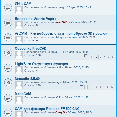
ИИ в САМ
Последнее сообщение
vtgmfg
«
26 дек 2025, 10:47
Вопрос по Vectric Aspire
Последнее сообщение
mna7421
«
25 май 2025, 22:12
Ответы:
5
ArtCAM - Как побороть отступ при обрезке 3D-профиля
Последнее сообщение
Adagumer
«
24 май 2025, 21:35
Ответы:
4
Освоение FreeCAD
Последнее сообщение
a321
«
17 май 2025, 11:00
Ответы:
166
1
6
7
8
9
…
LightBurn Отсутствует функция.
Последнее сообщение
radlif
«
18 апр 2025, 11:56
Ответы:
4
Ncstudio 5.5.60
Последнее сообщение
ilay
«
16 апр 2025, 19:53
Ответы:
249
1
10
11
12
13
…
MeshCAM
Последнее сообщение
a321
«
06 апр 2025, 11:11
CAM для фрезера Proxxon FF 500 CNC
Последнее сообщение
Oleg B
«
30 мар 2025, 20:04