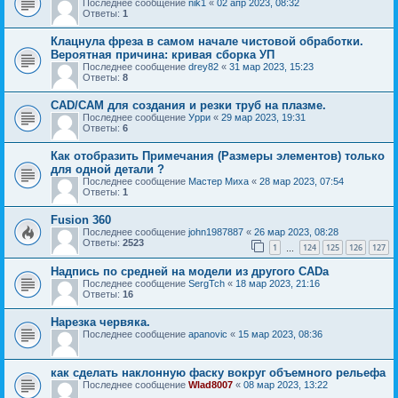
Последнее сообщение
nik1
«
02 апр 2023, 08:32
Ответы:
1
Клацнула фреза в самом начале чистовой обработки.
Вероятная причина: кривая сборка УП
Последнее сообщение
drey82
«
31 мар 2023, 15:23
Ответы:
8
САD/САМ для создания и резки труб на плазме.
Последнее сообщение
Урри
«
29 мар 2023, 19:31
Ответы:
6
Как отобразить Примечания (Размеры элементов) только
для одной детали ?
Последнее сообщение
Мастер Миха
«
28 мар 2023, 07:54
Ответы:
1
Fusion 360
Последнее сообщение
john1987887
«
26 мар 2023, 08:28
Ответы:
2523
1
124
125
126
127
…
Надпись по средней на модели из другого CADа
Последнее сообщение
SergTch
«
18 мар 2023, 21:16
Ответы:
16
Нарезка червяка.
Последнее сообщение
apanovic
«
15 мар 2023, 08:36
как сделать наклонную фаску вокруг объемного рельефа
Последнее сообщение
Wlad8007
«
08 мар 2023, 13:22