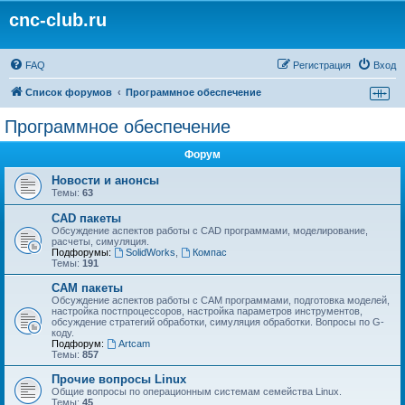
cnc-club.ru
FAQ
Регистрация
Вход
Список форумов
Программное обеспечение
Программное обеспечение
Форум
Новости и анонсы
Темы:
63
CAD пакеты
Обсуждение аспектов работы с CAD программами, моделирование,
расчеты, симуляция.
Подфорумы:
SolidWorks
,
Компас
Темы:
191
CAM пакеты
Обсуждение аспектов работы с CAМ программами, подготовка моделей,
настройка постпроцессоров, настройка параметров инструментов,
обсуждение стратегий обработки, симуляция обработки. Вопросы по G-
коду.
Подфорум:
Artcam
Темы:
857
Прочие вопросы Linux
Общие вопросы по операционным системам семейства Linux.
Темы:
45