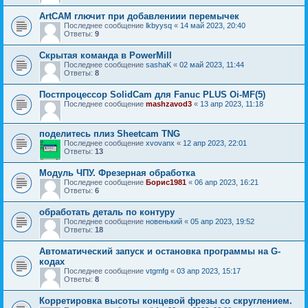
ArtCAM глючит при добавлениии перемычек
Последнее сообщение
lkbyysq
«
14 май 2023, 20:40
Ответы:
9
Скрытая команда в PowerMill
Последнее сообщение
sashaK
«
02 май 2023, 11:44
Ответы:
8
Постпроцессор SolidCam для Fanuc PLUS Oi-MF(5)
Последнее сообщение
mashzavod3
«
13 апр 2023, 11:18
поделитесь плиз Sheetcam TNG
Последнее сообщение
xvovanx
«
12 апр 2023, 22:01
Ответы:
13
Модуль ЧПУ. Фрезерная обработка
Последнее сообщение
Борис1981
«
06 апр 2023, 16:21
Ответы:
6
обработать деталь по контуру
Последнее сообщение
новенький
«
05 апр 2023, 19:52
Ответы:
18
Автоматический запуск и остановка программы на G-
кодах
Последнее сообщение
vtgmfg
«
03 апр 2023, 15:17
Ответы:
8
Корретировка высоты концевой фрезы со скруглением.