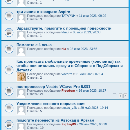
Ответы:
1
три линии в квадрате Aspire
Последнее сообщение
TATAPNH
«
11 июл 2023, 09:02
Ответы:
3
Здравствуйте, помогите с проекцией поверхности
Последнее сообщение
kfmut
«
03 июл 2023, 20:38
Ответы:
1
Помогите с 4 осью
Последнее сообщение
rila
«
02 июл 2023, 23:56
Как прописать глобальные пременные (константы) так,
чтобы они читались сразу и в Сборке и в ПодСборках и
Деталях
Последнее сообщение
voverrr
«
21 июн 2023, 07:54
Ответы:
2
постпроцессор Vectric VCarve Pro 6.091
Последнее сообщение
Freedom
«
16 июн 2023, 10:17
Ответы:
21
1
2
Уведомление сетевого подключения
Последнее сообщение
steals_y2k
«
29 май 2023, 19:14
Ответы:
5
помогите перенести из Автокад в Арткам
Последнее сообщение
ZigZag09
«
26 май 2023, 06:10
Ответы:
19