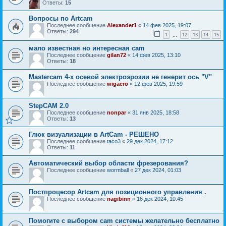
Ответы:
15
Вопросы по Artcam
Последнее сообщение
Alexander1
«
14 фев 2025, 19:07
Ответы:
294
1
12
13
14
15
…
мало известная но интересная cam
Последнее сообщение
gilan72
«
14 фев 2025, 13:10
Ответы:
18
Mastercam 4-х осевой электроэрозии не генерит ось "V"
Последнее сообщение
wigaero
«
12 фев 2025, 19:59
StepCAM 2.0
Последнее сообщение
nonpar
«
31 янв 2025, 18:58
Ответы:
13
Глюк визуализации в ArtCam - РЕШЕНО
Последнее сообщение
taco3
«
29 дек 2024, 17:12
Ответы:
11
Автоматический выбор области фрезерования?
Последнее сообщение
wormball
«
27 дек 2024, 01:03
Постпроцесор Artcam для позиционного управления .
Последнее сообщение
nagibinn
«
16 дек 2024, 10:45
Помогите с выбором cam системы желательно бесплатно