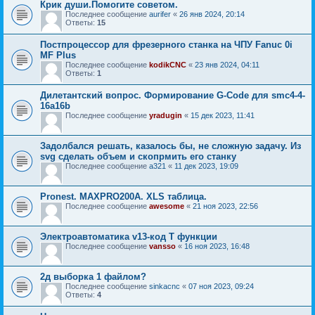
Крик души.Помогите советом.
Последнее сообщение
aurifer
«
26 янв 2024, 20:14
Ответы:
15
Постпроцессор для фрезерного станка на ЧПУ Fanuc 0i
MF Plus
Последнее сообщение
kodikCNC
«
23 янв 2024, 04:11
Ответы:
1
Дилетантский вопрос. Формирование G-Code для smc4-4-
16a16b
Последнее сообщение
yradugin
«
15 дек 2023, 11:41
Задолбался решать, казалось бы, не сложную задачу. Из
svg сделать объем и скопрмить его станку
Последнее сообщение
a321
«
11 дек 2023, 19:09
Pronest. MAXPRO200A. XLS таблица.
Последнее сообщение
awesome
«
21 ноя 2023, 22:56
Электроавтоматика v13-код Т функции
Последнее сообщение
vansso
«
16 ноя 2023, 16:48
2д выборка 1 файлом?
Последнее сообщение
sinkacnc
«
07 ноя 2023, 09:24
Ответы:
4