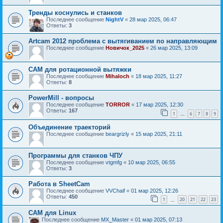
Тренды коснулись и станков
Последнее сообщение
NightV
«
28 мар 2025, 06:47
Ответы:
3
Artcam 2012 проблема с вытягиванием по направляющим
Последнее сообщение
Новичок_2025
«
26 мар 2025, 13:09
CAM для ротационной вытяжки
Последнее сообщение
Mihaloch
«
18 мар 2025, 11:27
Ответы:
8
PowerMill - вопросы
Последнее сообщение
TORROR
«
17 мар 2025, 12:30
Ответы:
167
1
6
7
8
9
…
Объединение траекторий
Последнее сообщение
beargrizly
«
15 мар 2025, 21:11
Программы для станков ЧПУ
Последнее сообщение
vtgmfg
«
10 мар 2025, 06:55
Ответы:
3
Работа в SheetCam
Последнее сообщение
VVChaif
«
01 мар 2025, 12:26
Ответы:
450
1
20
21
22
23
…
CAM для Linux
Последнее сообщение
MX_Master
«
01 мар 2025, 07:13