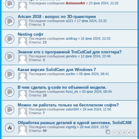
Последнее сообщение
AntonovArt
«
23 фев 2024, 21:02
Artcam 2018 - вопрос по 3D-траектории
Последнее сообщение
a321
«
17 фев 2024, 23:32
Ответы:
3
Nesting софт
Последнее сообщение
antifrag
«
16 фев 2024, 22:03
Ответы:
13
Знаком кто с программой TroCutCad для плоттера?
Последнее сообщение
gendos
«
12 фев 2024, 22:46
Ответы:
3
Какая версия SolidCam для Windows 7
Последнее сообщение
aurifer
«
05 фев 2024, 08:41
В чем сделать g-code по объемной модели.
Последнее сообщение
Kost_irk
«
03 фев 2024, 08:44
Ответы:
10
Можно ли работать только на бесплатном софте?
Последнее сообщение
sidor094
«
29 янв 2024, 11:56
Ответы:
7
Обработка разных деталей в одной заготовке, SolidCAM
Последнее сообщение
vtgmfg
«
28 янв 2024, 13:52
Ответы:
94
1
2
3
4
5