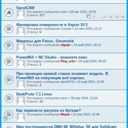
SprutCAM
Последнее сообщение
rstm
«
08 авг 2024, 10:01
Ответы:
277
1
11
12
13
14
…
Фрезеровка поверхности в Aspire 10.5
Последнее сообщение
Cvazist
«
21 июн 2024, 12:13
Ответы:
5
Макросы для Fanuc, Sinumerik
Последнее сообщение
olgspt
«
24 май 2024, 19:12
PowerMill + NC Studio - помогите плиз
Последнее сообщение
Ping_w1n
«
20 май 2024, 09:25
Ответы:
2
При проекции кривой станок искажает модель. В
PowerMill на симуляции всё хорошо.
Последнее сообщение
danil7979
«
10 май 2024, 12:36
Ответы:
3
DeskProto 7.1 Linux
Последнее сообщение
wzor
«
30 апр 2024, 12:04
Ответы:
10
Как перенести рисунок из Арткам?
Последнее сообщение
Морж
«
22 апр 2024, 10:46
Ищу постпроцессор DMU 60_Millplus_5X для Solidcam