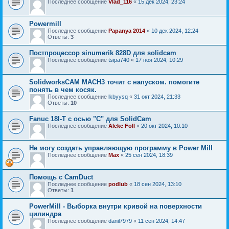
Последнее сообщение
Vlad_116
«
15 дек 2024, 23:24
Powermill
Последнее сообщение
Papanya 2014
«
10 дек 2024, 12:24
Ответы:
3
Постпроцессор sinumerik 828D для solidcam
Последнее сообщение
tsipa740
«
17 ноя 2024, 10:29
SolidworksCAM MACH3 точит с напуском. помогите
понять в чем косяк.
Последнее сообщение
lkbyysq
«
31 окт 2024, 21:33
Ответы:
10
Fanuc 18I-Т с осью "С" для SolidCam
Последнее сообщение
Alekc Foll
«
20 окт 2024, 10:10
Не могу создать управляющую программу в Power Mill
Последнее сообщение
Мах
«
25 сен 2024, 18:39
Помощь с CamDuct
Последнее сообщение
podlub
«
18 сен 2024, 13:10
Ответы:
1
PowerMill - Выборка внутри кривой на поверхности
цилиндра
Последнее сообщение
danil7979
«
11 сен 2024, 14:47