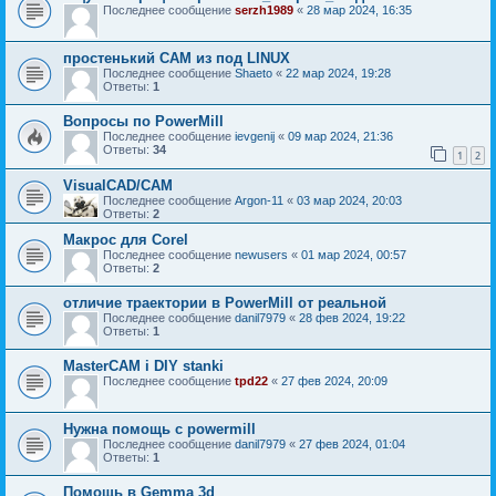
Последнее сообщение
serzh1989
«
28 мар 2024, 16:35
простенький CAM из под LINUX
Последнее сообщение
Shaeto
«
22 мар 2024, 19:28
Ответы:
1
Вопросы по PowerMill
Последнее сообщение
ievgenij
«
09 мар 2024, 21:36
Ответы:
34
1
2
VisualCAD/CAM
Последнее сообщение
Argon-11
«
03 мар 2024, 20:03
Ответы:
2
Макрос для Corel
Последнее сообщение
newusers
«
01 мар 2024, 00:57
Ответы:
2
отличие траектории в PowerMill от реальной
Последнее сообщение
danil7979
«
28 фев 2024, 19:22
Ответы:
1
MasterCAM i DIY stanki
Последнее сообщение
tpd22
«
27 фев 2024, 20:09
Нужна помощь с powermill
Последнее сообщение
danil7979
«
27 фев 2024, 01:04
Ответы:
1
Помощь в Gemma 3d