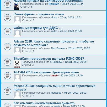
Нарезка прямых на одинаковом расстоянии
Последнее сообщение
Rom327
«
28 окт 2023, 11:34
Ответы:
6
Смена фрезы - обнуление точки
Последнее сообщение
kfmut
«
27 окт 2023, 14:51
Ответы:
3
Файлы мастеркам для ДДКС ...
Последнее сообщение
softm
«
26 окт 2023, 20:23
Artcam 2018. Какую стратегию применять, чтобы не
лохматило материал?
Последнее сообщение
Alex Borman
«
23 окт 2023, 20:25
Ответы:
6
SheetCam построцессор на пульт RZNC-0501?
Последнее сообщение
X-Shadow
«
10 окт 2023, 20:08
Ответы:
3
AtrCAM 2018 инструмент Траектории зоны.
Последнее сообщение
tims0
«
30 сен 2023, 17:49
freecad 21 как соединить линии в точке пересечения
прямых
Последнее сообщение
medossa
«
06 сен 2023, 15:02
Ответы:
4
Как изменить (неизменяемый) диаметр.
Последнее сообщение
furygide
«
20 авг 2023, 21:30