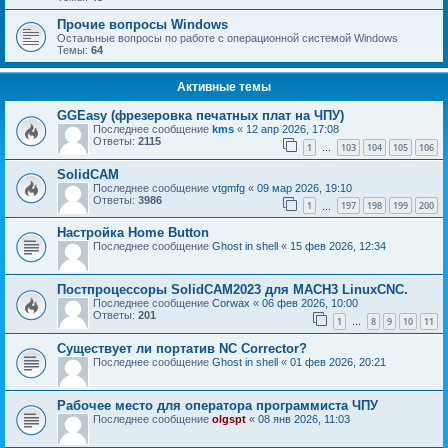
Прочие вопросы Windows
Остальные вопросы по работе с операционной системой Windows
Темы:
64
Активные темы
GGEasy (фрезеровка печатных плат на ЧПУ)
Последнее сообщение
kms
«
12 апр 2026, 17:08
Ответы:
2115
1
103
104
105
106
…
SolidCAM
Последнее сообщение
vtgmfg
«
09 мар 2026, 19:10
Ответы:
3986
1
197
198
199
200
…
Настройка Home Button
Последнее сообщение
Ghost in shell
«
15 фев 2026, 12:34
Постпроцессоры SolidCAM2023 для MACH3 LinuxCNC.
Последнее сообщение
Corwax
«
06 фев 2026, 10:00
Ответы:
201
1
8
9
10
11
…
Существует ли портатив NC Corrector?
Последнее сообщение
Ghost in shell
«
01 фев 2026, 20:21
Рабочее место для оператора программиста ЧПУ
Последнее сообщение
olgspt
«
08 янв 2026, 11:03