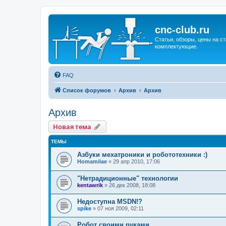
cnc-club.ru
Статьи, обзоры, цены на ст
комплектующие.
FAQ
Список форумов
Архив
Архив
Архив
Новая тема
ТЕМЫ
Азбуки мехатроники и робототехники :)
Homamilae
»
29 апр 2010, 17:06
"Нетрадиционные" технологии
kentawrik
»
26 дек 2008, 18:08
Недоступна MSDN!?
spike
»
07 ноя 2009, 02:11
Робот своими руками