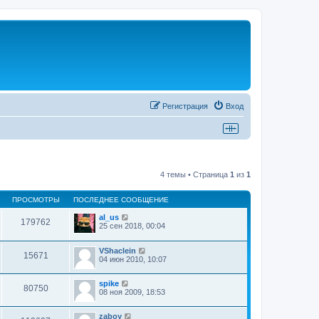
Регистрация
Вход
4 темы • Страница
1
из
1
ПРОСМОТРЫ
ПОСЛЕДНЕЕ СООБЩЕНИЕ
al_us
179762
25 сен 2018, 00:04
VShaclein
15671
04 июн 2010, 10:07
spike
80750
08 ноя 2009, 18:53
zaboy