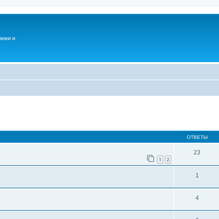
анки и
ОТВЕТЫ
23
1
2
1
4