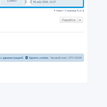
110607
05 июл 2009, 14:37
4 темы • Страница
1
из
1
Перейти
 с администрацией
Удалить cookies
Часовой пояс:
UTC+03:00