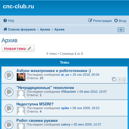
cnc-club.ru
FAQ
Регистрация
Вход
Список форумов
Архив
Архив
Архив
Новая тема
4 темы • Страница
1
из
1
Темы
Азбуки мехатроники и робототехники :)
Последнее сообщение
al_us
«
25 сен 2018, 00:04
Ответы:
23
1
2
"Нетрадиционные" технологии
Последнее сообщение
VShaclein
«
04 июн 2010, 10:07
Ответы:
1
Недоступна MSDN!?
Последнее сообщение
spike
«
08 ноя 2009, 18:53
Ответы:
4
Робот своими руками
Последнее сообщение
zaboy
«
05 июл 2009, 14:37