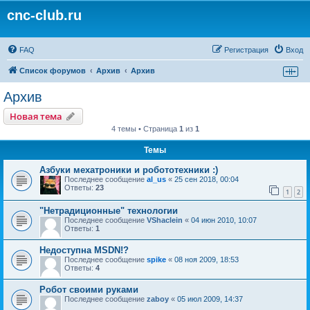
cnc-club.ru
FAQ
Регистрация
Вход
Список форумов
Архив
Архив
Архив
Новая тема
4 темы • Страница
1
из
1
Темы
Азбуки мехатроники и робототехники :)
Последнее сообщение
al_us
«
25 сен 2018, 00:04
Ответы:
23
1
2
"Нетрадиционные" технологии
Последнее сообщение
VShaclein
«
04 июн 2010, 10:07
Ответы:
1
Недоступна MSDN!?
Последнее сообщение
spike
«
08 ноя 2009, 18:53
Ответы:
4
Робот своими руками
Последнее сообщение
zaboy
«
05 июл 2009, 14:37