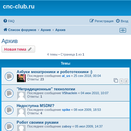
cnc-club.ru
FAQ
Регистрация
Вход
Список форумов
Архив
Архив
Архив
Новая тема
4 темы • Страница
1
из
1
Темы
Азбуки мехатроники и робототехники :)
Последнее сообщение
al_us
«
25 сен 2018, 00:04
Ответы:
23
1
2
"Нетрадиционные" технологии
Последнее сообщение
VShaclein
«
04 июн 2010, 10:07
Ответы:
1
Недоступна MSDN!?
Последнее сообщение
spike
«
08 ноя 2009, 18:53
Ответы:
4
Робот своими руками
Последнее сообщение
zaboy
«
05 июл 2009, 14:37