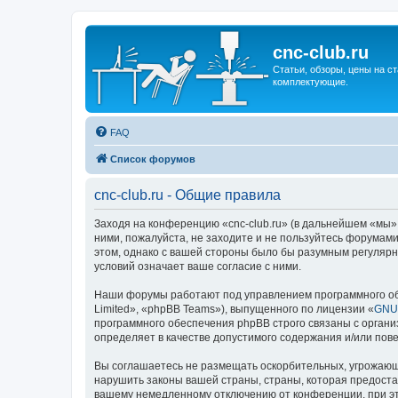
cnc-club.ru
Статьи, обзоры, цены на ст
комплектующие.
FAQ
Список форумов
cnc-club.ru - Общие правила
Заходя на конференцию «cnc-club.ru» (в дальнейшем «мы», «
ними, пожалуйста, не заходите и не пользуйтесь форумами
этом, однако с вашей стороны было бы разумным регулярн
условий означает ваше согласие с ними.
Наши форумы работают под управлением программного об
Limited», «phpBB Teams»), выпущенного по лицензии «
GNU 
программного обеспечения phpBB строго связаны с органи
определяет в качестве допустимого содержания и/или по
Вы соглашаетесь не размещать оскорбительных, угрожающ
нарушить законы вашей страны, страны, которая предоста
вашему немедленному отключению от конференции, при это