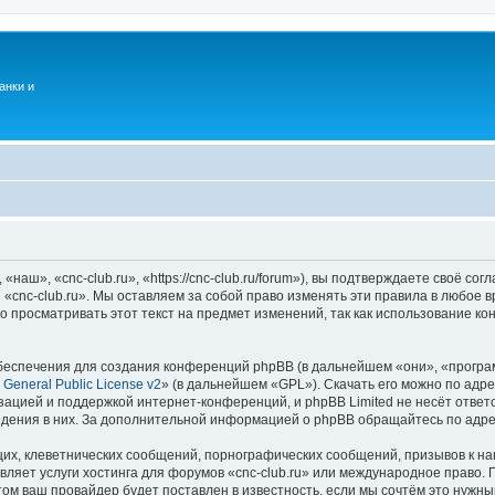
анки и
наш», «cnc-club.ru», «https://cnc-club.ru/forum»), вы подтверждаете своё со
 «cnc-club.ru». Мы оставляем за собой право изменять эти правила в любое 
о просматривать этот текст на предмет изменений, так как использование к
еспечения для создания конференций phpBB (в дальнейшем «они», «програ
General Public License v2
» (в дальнейшем «GPL»). Скачать его можно по адр
зацией и поддержкой интернет-конференций, и phpBB Limited не несёт ответ
ведения в них. За дополнительной информацией о phpBB обращайтесь по адр
их, клеветнических сообщений, порнографических сообщений, призывов к на
вляет услуги хостинга для форумов «cnc-club.ru» или международное право.
м ваш провайдер будет поставлен в известность, если мы сочтём это нужны