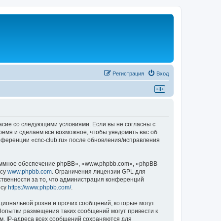
Регистрация
Вход
гласие со следующими условиями. Если вы не согласны с
время и сделаем всё возможное, чтобы уведомить вас об
онференции «cnc-club.ru» после обновления/исправления
ммное обеспечение phpBB», «www.phpbb.com», «phpBB
есу
www.phpbb.com
. Ограничения лицензии GPL для
ственности за то, что администрация конференций
есу
https://www.phpbb.com/
.
циональной розни и прочих сообщений, которые могут
 Попытки размещения таких сообщений могут привести к
м. IP-адреса всех сообщений сохраняются для