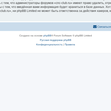
с тем, что администраторы форумов «cnc-club.ru» имеют право удалить, отр
ы с тем, что введённая вами информация будет храниться в базе данных. Хо
ub.ru», ни phpBB Limited не может быть ответственна за действия хакеров, 
Связаться
Создано на основе
phpBB
® Forum Software © phpBB Limited
Русская поддержка phpBB
Конфиденциальность
|
Правила