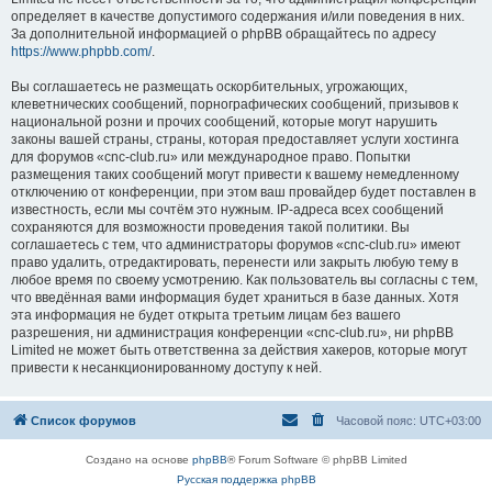
определяет в качестве допустимого содержания и/или поведения в них.
За дополнительной информацией о phpBB обращайтесь по адресу
https://www.phpbb.com/
.
Вы соглашаетесь не размещать оскорбительных, угрожающих,
клеветнических сообщений, порнографических сообщений, призывов к
национальной розни и прочих сообщений, которые могут нарушить
законы вашей страны, страны, которая предоставляет услуги хостинга
для форумов «cnc-club.ru» или международное право. Попытки
размещения таких сообщений могут привести к вашему немедленному
отключению от конференции, при этом ваш провайдер будет поставлен в
известность, если мы сочтём это нужным. IP-адреса всех сообщений
сохраняются для возможности проведения такой политики. Вы
соглашаетесь с тем, что администраторы форумов «cnc-club.ru» имеют
право удалить, отредактировать, перенести или закрыть любую тему в
любое время по своему усмотрению. Как пользователь вы согласны с тем,
что введённая вами информация будет храниться в базе данных. Хотя
эта информация не будет открыта третьим лицам без вашего
разрешения, ни администрация конференции «cnc-club.ru», ни phpBB
Limited не может быть ответственна за действия хакеров, которые могут
привести к несанкционированному доступу к ней.
Список форумов
Часовой пояс:
UTC+03:00
Создано на основе
phpBB
® Forum Software © phpBB Limited
Русская поддержка phpBB