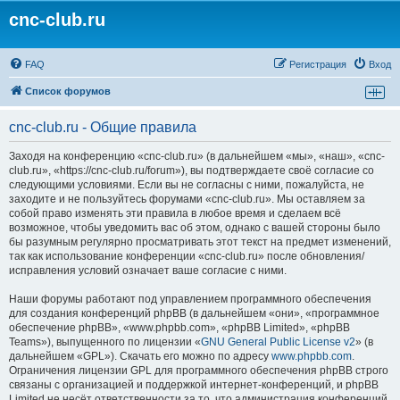
cnc-club.ru
FAQ
Регистрация
Вход
Список форумов
cnc-club.ru - Общие правила
Заходя на конференцию «cnc-club.ru» (в дальнейшем «мы», «наш», «cnc-
club.ru», «https://cnc-club.ru/forum»), вы подтверждаете своё согласие со
следующими условиями. Если вы не согласны с ними, пожалуйста, не
заходите и не пользуйтесь форумами «cnc-club.ru». Мы оставляем за
собой право изменять эти правила в любое время и сделаем всё
возможное, чтобы уведомить вас об этом, однако с вашей стороны было
бы разумным регулярно просматривать этот текст на предмет изменений,
так как использование конференции «cnc-club.ru» после обновления/
исправления условий означает ваше согласие с ними.
Наши форумы работают под управлением программного обеспечения
для создания конференций phpBB (в дальнейшем «они», «программное
обеспечение phpBB», «www.phpbb.com», «phpBB Limited», «phpBB
Teams»), выпущенного по лицензии «
GNU General Public License v2
» (в
дальнейшем «GPL»). Скачать его можно по адресу
www.phpbb.com
.
Ограничения лицензии GPL для программного обеспечения phpBB строго
связаны с организацией и поддержкой интернет-конференций, и phpBB
Limited не несёт ответственности за то, что администрация конференций