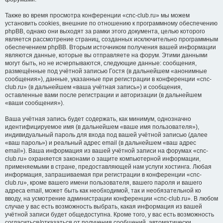
Также во время просмотра конференции «cnc-club.ru» мы можем
установить cookies, внешние по отношению к программному обеспечению
phpBB, однако они выходят за рамки этого документа, целью которого
является рассмотрение страниц, созданных исключительно программным
обеспечением phpBB. Вторым источником получения вашей информации
являются данные, которые вы отправляете на форум. Этими данными
могут быть, но не исчерпываются, следующие данные: сообщения,
размещённые под учётной записью Гостя (в дальнейшем «анонимные
сообщения»), данные, указанные при регистрации в конференции «cnc-
club.ru» (в дальнейшем «ваша учётная запись») и сообщения,
оставленные вами после регистрации и авторизации (в дальнейшем
«ваши сообщения»).
Ваша учётная запись будет содержать, как минимум, однозначно
идентифицируемое имя (в дальнейшем «ваше имя пользователя»),
индивидуальный пароль для входа под вашей учётной записью (далее
«ваш пароль») и реальный адрес email (в дальнейшем «ваш адрес
email»). Ваша информация из вашей учётной записи на форумах «cnc-
club.ru» охраняется законами о защите компьютерной информации,
применяемыми в стране, предоставляющей нам услуги хостинга. Любая
информация, запрашиваемая при регистрации в конференции «cnc-
club.ru», кроме вашего имени пользователя, вашего пароля и вашего
адреса email, может быть как необходимой, так и необязательной ко
вводу, на усмотрение администрации конференции «cnc-club.ru». В любом
случае у вас есть возможность выбрать, какая информация из вашей
учётной записи будет общедоступна. Кроме того, у вас есть возможность
согласиться/отказаться от получения сообщений, автоматически