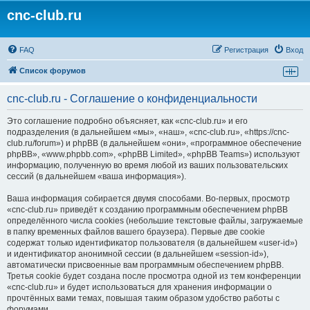
cnc-club.ru
FAQ
Регистрация
Вход
Список форумов
cnc-club.ru - Соглашение о конфиденциальности
Это соглашение подробно объясняет, как «cnc-club.ru» и его
подразделения (в дальнейшем «мы», «наш», «cnc-club.ru», «https://cnc-
club.ru/forum») и phpBB (в дальнейшем «они», «программное обеспечение
phpBB», «www.phpbb.com», «phpBB Limited», «phpBB Teams») используют
информацию, полученную во время любой из ваших пользовательских
сессий (в дальнейшем «ваша информация»).
Ваша информация собирается двумя способами. Во-первых, просмотр
«cnc-club.ru» приведёт к созданию программным обеспечением phpBB
определённого числа cookies (небольшие текстовые файлы, загружаемые
в папку временных файлов вашего браузера). Первые две cookie
содержат только идентификатор пользователя (в дальнейшем «user-id»)
и идентификатор анонимной сессии (в дальнейшем «session-id»),
автоматически присвоенные вам программным обеспечением phpBB.
Третья cookie будет создана после просмотра одной из тем конференции
«cnc-club.ru» и будет использоваться для хранения информации о
прочтённых вами темах, повышая таким образом удобство работы с
форумами.