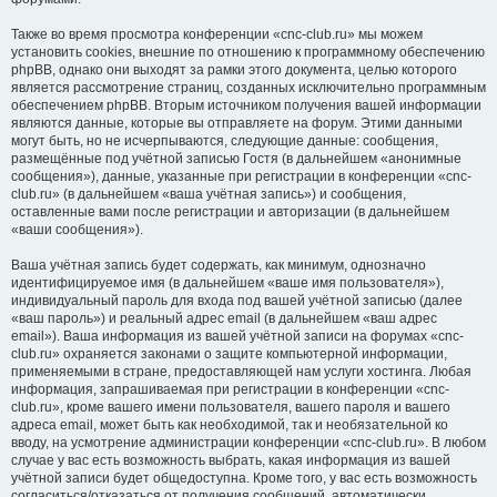
Также во время просмотра конференции «cnc-club.ru» мы можем
установить cookies, внешние по отношению к программному обеспечению
phpBB, однако они выходят за рамки этого документа, целью которого
является рассмотрение страниц, созданных исключительно программным
обеспечением phpBB. Вторым источником получения вашей информации
являются данные, которые вы отправляете на форум. Этими данными
могут быть, но не исчерпываются, следующие данные: сообщения,
размещённые под учётной записью Гостя (в дальнейшем «анонимные
сообщения»), данные, указанные при регистрации в конференции «cnc-
club.ru» (в дальнейшем «ваша учётная запись») и сообщения,
оставленные вами после регистрации и авторизации (в дальнейшем
«ваши сообщения»).
Ваша учётная запись будет содержать, как минимум, однозначно
идентифицируемое имя (в дальнейшем «ваше имя пользователя»),
индивидуальный пароль для входа под вашей учётной записью (далее
«ваш пароль») и реальный адрес email (в дальнейшем «ваш адрес
email»). Ваша информация из вашей учётной записи на форумах «cnc-
club.ru» охраняется законами о защите компьютерной информации,
применяемыми в стране, предоставляющей нам услуги хостинга. Любая
информация, запрашиваемая при регистрации в конференции «cnc-
club.ru», кроме вашего имени пользователя, вашего пароля и вашего
адреса email, может быть как необходимой, так и необязательной ко
вводу, на усмотрение администрации конференции «cnc-club.ru». В любом
случае у вас есть возможность выбрать, какая информация из вашей
учётной записи будет общедоступна. Кроме того, у вас есть возможность
согласиться/отказаться от получения сообщений, автоматически