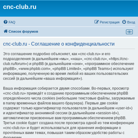
cnc-club.ru
FAQ
Регистрация
Вход
Список форумов
cnc-club.ru - Соглашение о конфиденциальности
Это соглашение подробно объясняет, как «cnc-club.ru» и его
подразделения (в дальнейшем «мы», «наш», «cnc-club.ru», «https://cnc-
club.ru/forum») и phpBB (в дальнейшем «они», «программное обеспечение
phpBB», «www.phpbb.com», «phpBB Limited», «phpBB Teams») используют
информацию, полученную во время любой из ваших пользовательских
сессий (в дальнейшем «ваша информация»).
Ваша информация собирается двумя способами. Во-первых, просмотр
«cnc-club.ru» приведёт к созданию программным обеспечением phpBB
определённого числа cookies (небольшие текстовые файлы, загружаемые
в папку временных файлов вашего браузера). Первые две cookie
содержат только идентификатор пользователя (в дальнейшем «user-id»)
и идентификатор анонимной сессии (в дальнейшем «session-id»),
автоматически присвоенные вам программным обеспечением phpBB.
Третья cookie будет создана после просмотра одной из тем конференции
«cnc-club.ru» и будет использоваться для хранения информации о
прочтённых вами темах, повышая таким образом удобство работы с
форумами.