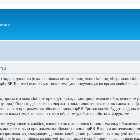
анки и
сти
о подразделения (в дальнейшем «мы», «наш», «cnc-club.ru», «https://cnc-club
 «phpBB Teams») используют информацию, полученную во время любой из ваш
, просмотр «cnc-club.ru» приведёт к созданию программным обеспечением p
узера). Первые две cookie содержат только идентификатор пользователя (в
оенные вам программным обеспечением phpBB. Третья cookie будет создана п
нных вами темах, повышая таким образом удобство работы с форумами.
можем установить cookies, внешние по отношению к программному обеспечени
ных исключительно программным обеспечением phpBB. Вторым источником по
 исчерпываются, следующие данные: сообщения, размещённые под учётной з
lub.ru» (в дальнейшем «ваша учётная запись») и сообщения, оставленные ва