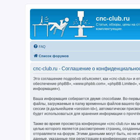
cnc-club.ru
Статьи, обзоры, цены на ст
комплектующие.
FAQ
Список форумов
cnc-club.ru - Соглашение о конфиденциально
Это соглашение подробно объясняет, как «cnc-club.ru» и ег
обеспечение phpBB», «www.phpbb.com», «phpBB Limited»,
информация»).
Ваша информация собирается двумя способами. Во-первых
файлы, загружаемые в папку временных файлов вашего бра
сессии (в дальнейшем «session-id»), автоматически присв
будет использоваться для хранения информации о прочтё
Также во время просмотра конференции «cnc-club.ru» мы 
целью которого является рассмотрение страниц, создан
отправляете на форум. Этими данными могут быть, но не
данные, указанные при регистрации в конференции «cnc-c