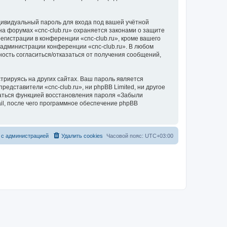
дивидуальный пароль для входа под вашей учётной
на форумах «cnc-club.ru» охраняется законами о защите
истрации в конференции «cnc-club.ru», кроме вашего
е администрации конференции «cnc-club.ru». В любом
ность согласиться/отказаться от получения сообщений,
рируясь на других сайтах. Ваш пароль является
редставители «cnc-club.ru», ни phpBB Limited, ни другое
оваться функцией восстановления пароля «Забыли
l, после чего программное обеспечение phpBB
 с администрацией
Удалить cookies
Часовой пояс:
UTC+03:00