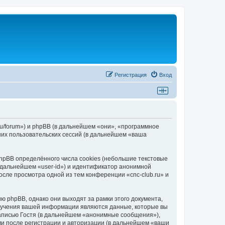
Регистрация
Вход
.ru/forum») и phpBB (в дальнейшем «они», «программное
их пользовательских сессий (в дальнейшем «ваша
hpBB определённого числа cookies (небольшие текстовые
 дальнейшем «user-id») и идентификатор анонимной
осле просмотра одной из тем конференции «cnc-club.ru» и
ю phpBB, однако они выходят за рамки этого документа,
лучения вашей информации являются данные, которые вы
аписью Гостя (в дальнейшем «анонимные сообщения»),
ми после регистрации и авторизации (в дальнейшем «ваши