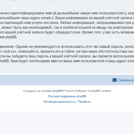
означно идентифицируемое имя (в дальнейшем «ваше имя пользователя»), ин
 дальнейшем «ваш адрес email»). Ваша информация из вашей учётной записи 
ставляющей нам услуги хостинга. Любая информация, запрашиваемая при рег
, может быть как необходимой, так и необязательной ко вводу, на усмотрени
 из вашей учётной записи будет общедоступна. Кроме того, у вас есть возмож
ем phpBB.
ием). Однако не рекомендуется использовать этот же самый пароль, регист
club.ru», пожалуйста, храните его в тайне, ни при каких обстоятельствах ни п
 если вы забудете ваш пароль к вашей учётной записи, вы сможете воспольз
pBB. Вам будет необходимо ввести ваше имя пользователя и ваш адрес emai
Связаться
Создано на основе
phpBB
® Forum Software © phpBB Limited
Русская поддержка phpBB
Конфиденциальность
|
Правила