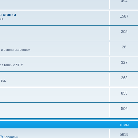
494
е станки
1587
ры.
305
28
 и смены заготовок
327
 станки с ЧПУ.
263
уем.
855
506
ТЕМЫ
5619
Карантин