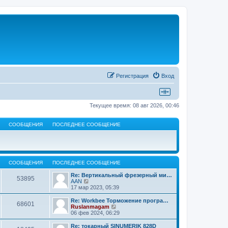
Регистрация
Вход
Текущее время: 08 авг 2026, 00:46
СООБЩЕНИЯ
ПОСЛЕДНЕЕ СООБЩЕНИЕ
СООБЩЕНИЯ
ПОСЛЕДНЕЕ СООБЩЕНИЕ
Re: Вертикальный фрезерный ми…
53895
П
AAN
е
17 мар 2023, 05:39
р
е
Re: Workbee Торможение програ…
68601
й
П
Ruslanmagam
т
е
06 фев 2024, 06:29
и
р
к
е
Re: токарный SINUMERIK 828D