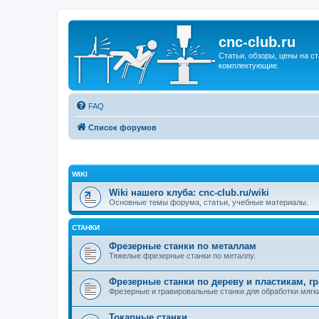
cnc-club.ru
Статьи, обзоры, цены на ст
комплектующие.
FAQ
Список форумов
WIKI
Wiki нашего клуба: cnc-club.ru/wiki
Основные темы форума, статьи, учебные материалы.
СТАНКИ
Фрезерные станки по металлам
Тяжелые фрезерные станки по металлу.
Фрезерные станки по дереву и пластикам, г
Фрезерные и гравировальные станки для обработки мягки
Токарные станки