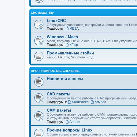
СИСТЕМЫ ЧПУ
LinuxCNC
Обсуждение установки, настройки и использования Linu
Подфорум:
MESA
Windows / Mach
Mach, популярные и не очень CAD, CAM. Обсуждение и р
Подфорум:
KFlop
Промышленные стойки
Fanuc, Okuma, Sinumerik и т.д.
ПРОГРАММНОЕ ОБЕСПЕЧЕНИЕ
Новости и анонсы
CAD пакеты
Обсуждение аспектов работы с CAD программами, модел
Подфорумы:
SolidWorks
,
Компас
CAM пакеты
Обсуждение аспектов работы с CAМ программами, подго
инструментов, обсуждение стратегий обработки, симуляц
Подфорум:
Artcam
Прочие вопросы Linux
Общие вопросы по операционным системам семейства L