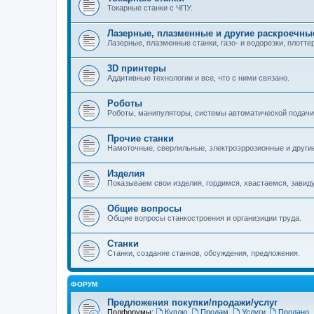
Токарные станки с ЧПУ.
Лазерные, плазменные и другие раскроечны
Лазерные, плазменные станки, газо- и водорезки, плотте
3D принтеры
Аддитивные технологии и все, что с ними связано.
Роботы
Роботы, манипуляторы, системы автоматической подачи
Прочие станки
Намоточные, сверлильные, электроэррозионные и другие
Изделия
Показываем свои изделия, гордимся, хвастаемся, завид
Общие вопросы
Общие вопросы станкостроения и организиции труда.
Станки
Станки, создание станков, обсуждения, предложения.
ФОРУМ
Предложения покупки/продажи/услуг
Подфорумы:
Куплю
,
Продам
,
Услуги
,
Продано
,