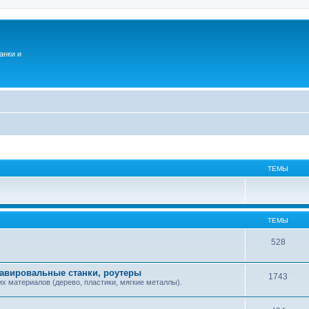
анки и
ТЕМЫ
ТЕМЫ
528
равировальные станки, роутеры
1743
х материалов (дерево, пластики, мягкие металлы).