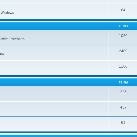
64
 Windows
ТЕМЫ
1020
ющие, передачи.
2489
ва.
1160
ТЕМЫ
326
437
61