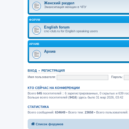
Женский раздел
Эмансипация женщин в ЧПУ
ФОРУМ
English forum
cnc-club.ru for English speaking users
АРХИВ
Архив
ВХОД
•
РЕГИСТРАЦИЯ
Имя пользователя:
Пароль:
КТО СЕЙЧАС НА КОНФЕРЕНЦИИ
Всего
645
посетителей :: 6 зарегистрированных, 0 скрытых и 639 го
Больше всего посетителей (
9416
) здесь было 31 мар 2026, 03:42
СТАТИСТИКА
Всего сообщений:
634649
• Всего тем:
23658
• Всего пользователей:
Список форумов