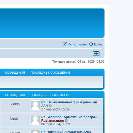
Регистрация
Вход
Текущее время: 06 авг 2026, 03:08
СООБЩЕНИЯ
ПОСЛЕДНЕЕ СООБЩЕНИЕ
СООБЩЕНИЯ
ПОСЛЕДНЕЕ СООБЩЕНИЕ
Re: Вертикальный фрезерный ми…
53895
П
AAN
е
17 мар 2023, 05:39
р
е
Re: Workbee Торможение програ…
68601
й
П
Ruslanmagam
т
е
06 фев 2024, 06:29
и
р
к
е
Re: токарный SINUMERIK 828D