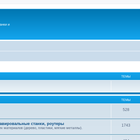
анки и
ТЕМЫ
ТЕМЫ
528
равировальные станки, роутеры
1743
х материалов (дерево, пластики, мягкие металлы).