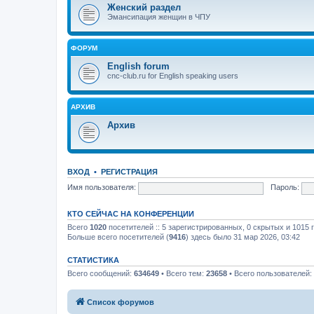
Женский раздел
Эмансипация женщин в ЧПУ
ФОРУМ
English forum
cnc-club.ru for English speaking users
АРХИВ
Архив
ВХОД
•
РЕГИСТРАЦИЯ
Имя пользователя:
Пароль:
КТО СЕЙЧАС НА КОНФЕРЕНЦИИ
Всего
1020
посетителей :: 5 зарегистрированных, 0 скрытых и 1015 
Больше всего посетителей (
9416
) здесь было 31 мар 2026, 03:42
СТАТИСТИКА
Всего сообщений:
634649
• Всего тем:
23658
• Всего пользователей:
Список форумов