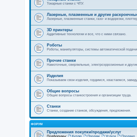
Токарные станки с ЧПУ.
Лазерные, плазменные и другие раскроечны
Лазерные, плазменные станки, газо- и водорезки, плотте
3D принтеры
Аддитивные технологии и все, что с ними связано.
Роботы
Роботы, манипуляторы, системы автоматической подачи
Прочие станки
Намоточные, сверлильные, электроэррозионные и другие
Изделия
Показываем свои изделия, гордимся, хвастаемся, завид
Общие вопросы
Общие вопросы станкостроения и организиции труда.
Станки
Станки, создание станков, обсуждения, предложения.
ФОРУМ
Предложения покупки/продажи/услуг
Подфорумы:
Куплю
,
Продам
,
Услуги
,
Продано
,