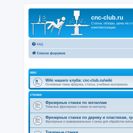
cnc-club.ru
Статьи, обзоры, цены на ст
комплектующие.
FAQ
Список форумов
WIKI
Wiki нашего клуба: cnc-club.ru/wiki
Основные темы форума, статьи, учебные материалы.
СТАНКИ
Фрезерные станки по металлам
Тяжелые фрезерные станки по металлу.
Фрезерные станки по дереву и пластикам, г
Фрезерные и гравировальные станки для обработки мягки
Токарные станки