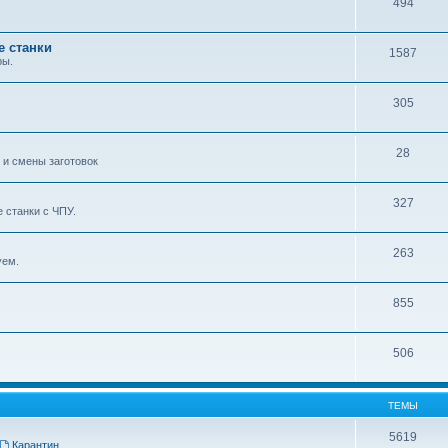
494
е станки
1587
ры.
305
28
 и смены заготовок
327
 станки с ЧПУ.
263
уем.
855
506
ТЕМЫ
5619
Карантин