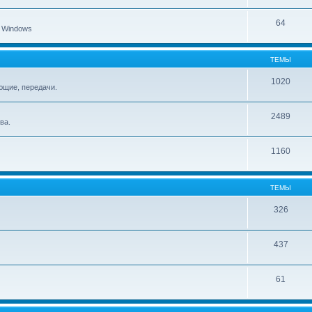
64
 Windows
ТЕМЫ
1020
ющие, передачи.
2489
ва.
1160
ТЕМЫ
326
437
61