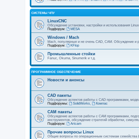
СИСТЕМЫ ЧПУ
LinuxCNC
Обсуждение установки, настройки и использования Linu
Подфорум:
MESA
Windows / Mach
Mach, популярные и не очень CAD, CAM. Обсуждение и р
Подфорум:
KFlop
Промышленные стойки
Fanuc, Okuma, Sinumerik и т.д.
ПРОГРАММНОЕ ОБЕСПЕЧЕНИЕ
Новости и анонсы
CAD пакеты
Обсуждение аспектов работы с CAD программами, модел
Подфорумы:
SolidWorks
,
Компас
CAM пакеты
Обсуждение аспектов работы с CAМ программами, подго
инструментов, обсуждение стратегий обработки, симуляц
Подфорум:
Artcam
Прочие вопросы Linux
Общие вопросы по операционным системам семейства L