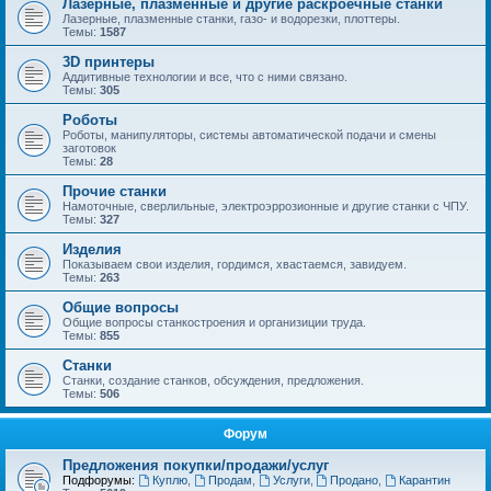
Лазерные, плазменные и другие раскроечные станки
Лазерные, плазменные станки, газо- и водорезки, плоттеры.
Темы:
1587
3D принтеры
Аддитивные технологии и все, что с ними связано.
Темы:
305
Роботы
Роботы, манипуляторы, системы автоматической подачи и смены
заготовок
Темы:
28
Прочие станки
Намоточные, сверлильные, электроэррозионные и другие станки с ЧПУ.
Темы:
327
Изделия
Показываем свои изделия, гордимся, хвастаемся, завидуем.
Темы:
263
Общие вопросы
Общие вопросы станкостроения и организиции труда.
Темы:
855
Станки
Станки, создание станков, обсуждения, предложения.
Темы:
506
Форум
Предложения покупки/продажи/услуг
Подфорумы:
Куплю
,
Продам
,
Услуги
,
Продано
,
Карантин