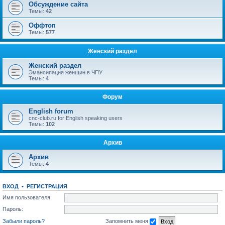
Обсуждение сайта
Темы:
42
Оффтоп
Темы:
577
Женский раздел
Женский раздел
Эмансипация женщин в ЧПУ
Темы:
4
Форум
English forum
cnc-club.ru for English speaking users
Темы:
102
Архив
Архив
Темы:
4
ВХОД
•
РЕГИСТРАЦИЯ
Имя пользователя:
Пароль:
Забыли пароль?
Запомнить меня