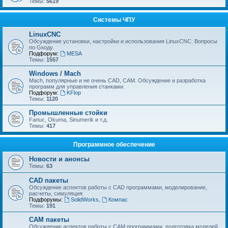
Темы:
5619
Системы ЧПУ
LinuxCNC
Обсуждение установки, настройки и использования LinuxCNC. Вопросы
по Gкоду.
Подфорум:
MESA
Темы:
1557
Windows / Mach
Mach, популярные и не очень CAD, CAM. Обсуждение и разработка
программ для управления станками.
Подфорум:
KFlop
Темы:
1120
Промышленные стойки
Fanuc, Okuma, Sinumerik и т.д.
Темы:
417
Программное обеспечение
Новости и анонсы
Темы:
63
CAD пакеты
Обсуждение аспектов работы с CAD программами, моделирование,
расчеты, симуляция.
Подфорумы:
SolidWorks
,
Компас
Темы:
191
CAM пакеты
Обсуждение аспектов работы с CAМ программами, подготовка моделей,