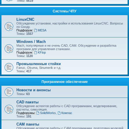
Темы:
5619
Системы ЧПУ
LinuxCNC
Обсуждение установки, настройки и использования LinuxCNC. Вопросы
по Gкоду.
Подфорум:
MESA
Темы:
1557
Windows / Mach
Mach, популярные и не очень CAD, CAM. Обсуждение и разработка
программ для управления станками.
Подфорум:
KFlop
Темы:
1120
Промышленные стойки
Fanuc, Okuma, Sinumerik и т.д.
Темы:
417
Программное обеспечение
Новости и анонсы
Темы:
63
CAD пакеты
Обсуждение аспектов работы с CAD программами, моделирование,
расчеты, симуляция.
Подфорумы:
SolidWorks
,
Компас
Темы:
191
CAM пакеты
Обсуждение аспектов работы с CAМ программами, подготовка моделей,