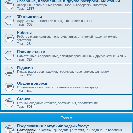
Лазерные, плазменные и другие раскроечные станки
Лазерные, плазменные станки, газо- и водорезки, плоттеры.
Темы:
1587
3D принтеры
Аддитивные технологии и все, что с ними связано.
Темы:
305
Роботы
Роботы, манипуляторы, системы автоматической подачи и смены
заготовок
Темы:
28
Прочие станки
Намоточные, сверлильные, электроэррозионные и другие станки с ЧПУ.
Темы:
327
Изделия
Показываем свои изделия, гордимся, хвастаемся, завидуем.
Темы:
263
Общие вопросы
Общие вопросы станкостроения и организиции труда.
Темы:
855
Станки
Станки, создание станков, обсуждения, предложения.
Темы:
506
Форум
Предложения покупки/продажи/услуг
Подфорумы:
Куплю
,
Продам
,
Услуги
,
Продано
,
Карантин