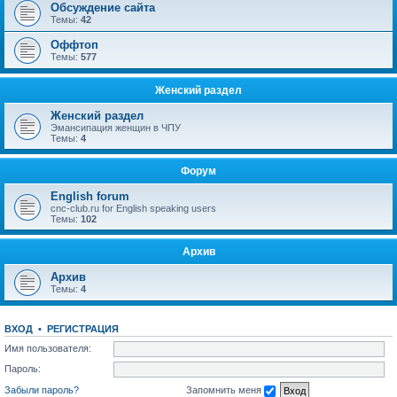
Обсуждение сайта
Темы:
42
Оффтоп
Темы:
577
Женский раздел
Женский раздел
Эмансипация женщин в ЧПУ
Темы:
4
Форум
English forum
cnc-club.ru for English speaking users
Темы:
102
Архив
Архив
Темы:
4
ВХОД
•
РЕГИСТРАЦИЯ
Имя пользователя:
Пароль:
Забыли пароль?
Запомнить меня