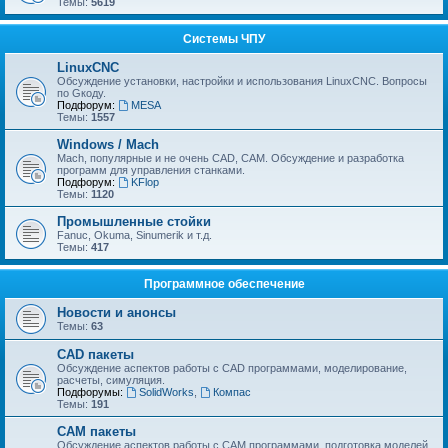
Темы:
5619
Системы ЧПУ
LinuxCNC
Обсуждение установки, настройки и использования LinuxCNC. Вопросы
по Gкоду.
Подфорум:
MESA
Темы:
1557
Windows / Mach
Mach, популярные и не очень CAD, CAM. Обсуждение и разработка
программ для управления станками.
Подфорум:
KFlop
Темы:
1120
Промышленные стойки
Fanuc, Okuma, Sinumerik и т.д.
Темы:
417
Программное обеспечение
Новости и анонсы
Темы:
63
CAD пакеты
Обсуждение аспектов работы с CAD программами, моделирование,
расчеты, симуляция.
Подфорумы:
SolidWorks
,
Компас
Темы:
191
CAM пакеты
Обсуждение аспектов работы с CAМ программами, подготовка моделей,