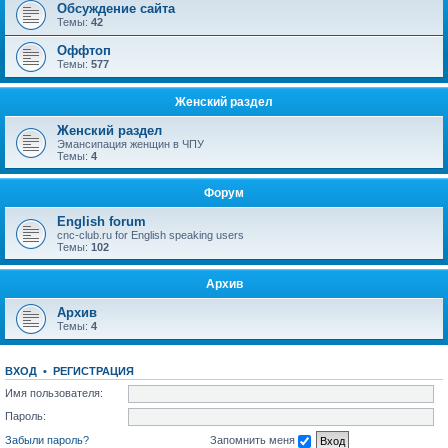
Обсуждение сайта
Темы:
42
Оффтоп
Темы:
577
Женский раздел
Женский раздел
Эмансипация женщин в ЧПУ
Темы:
4
Форум
English forum
cnc-club.ru for English speaking users
Темы:
102
Архив
Архив
Темы:
4
ВХОД
•
РЕГИСТРАЦИЯ
Имя пользователя:
Пароль:
Забыли пароль?
Запомнить меня