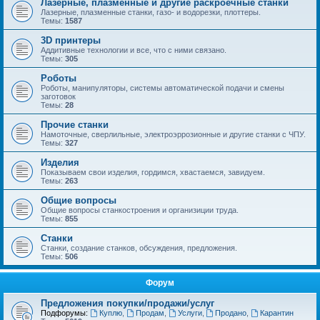
Лазерные, плазменные и другие раскроечные станки
Лазерные, плазменные станки, газо- и водорезки, плоттеры.
Темы:
1587
3D принтеры
Аддитивные технологии и все, что с ними связано.
Темы:
305
Роботы
Роботы, манипуляторы, системы автоматической подачи и смены
заготовок
Темы:
28
Прочие станки
Намоточные, сверлильные, электроэррозионные и другие станки с ЧПУ.
Темы:
327
Изделия
Показываем свои изделия, гордимся, хвастаемся, завидуем.
Темы:
263
Общие вопросы
Общие вопросы станкостроения и организиции труда.
Темы:
855
Станки
Станки, создание станков, обсуждения, предложения.
Темы:
506
Форум
Предложения покупки/продажи/услуг
Подфорумы:
Куплю
,
Продам
,
Услуги
,
Продано
,
Карантин