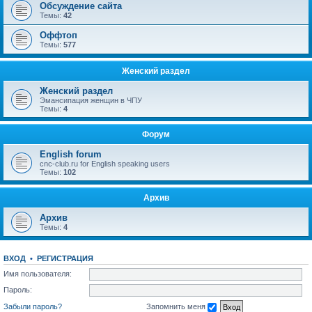
Обсуждение сайта
Темы:
42
Оффтоп
Темы:
577
Женский раздел
Женский раздел
Эмансипация женщин в ЧПУ
Темы:
4
Форум
English forum
cnc-club.ru for English speaking users
Темы:
102
Архив
Архив
Темы:
4
ВХОД
•
РЕГИСТРАЦИЯ
Имя пользователя:
Пароль:
Забыли пароль?
Запомнить меня