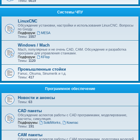
Темы:
5619
Системы ЧПУ
LinuxCNC
Обсуждение установки, настройки и использования LinuxCNC. Вопросы
по Gкоду.
Подфорум:
MESA
Темы:
1557
Windows / Mach
Mach, популярные и не очень CAD, CAM. Обсуждение и разработка
программ для управления станками.
Подфорум:
KFlop
Темы:
1120
Промышленные стойки
Fanuc, Okuma, Sinumerik и т.д.
Темы:
417
Программное обеспечение
Новости и анонсы
Темы:
63
CAD пакеты
Обсуждение аспектов работы с CAD программами, моделирование,
расчеты, симуляция.
Подфорумы:
SolidWorks
,
Компас
Темы:
191
CAM пакеты
Обсуждение аспектов работы с CAМ программами, подготовка моделей,