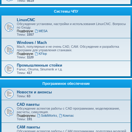
Темы:
5619
Системы ЧПУ
LinuxCNC
Обсуждение установки, настройки и использования LinuxCNC. Вопросы
по Gкоду.
Подфорум:
MESA
Темы:
1557
Windows / Mach
Mach, популярные и не очень CAD, CAM. Обсуждение и разработка
программ для управления станками.
Подфорум:
KFlop
Темы:
1120
Промышленные стойки
Fanuc, Okuma, Sinumerik и т.д.
Темы:
417
Программное обеспечение
Новости и анонсы
Темы:
63
CAD пакеты
Обсуждение аспектов работы с CAD программами, моделирование,
расчеты, симуляция.
Подфорумы:
SolidWorks
,
Компас
Темы:
191
CAM пакеты
Обсуждение аспектов работы с CAМ программами, подготовка моделей,