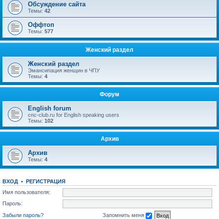
Обсуждение сайта
Темы:
42
Оффтоп
Темы:
577
Женский раздел
Женский раздел
Эмансипация женщин в ЧПУ
Темы:
4
Форум
English forum
cnc-club.ru for English speaking users
Темы:
102
Архив
Архив
Темы:
4
ВХОД
•
РЕГИСТРАЦИЯ
Имя пользователя:
Пароль:
Забыли пароль?
Запомнить меня