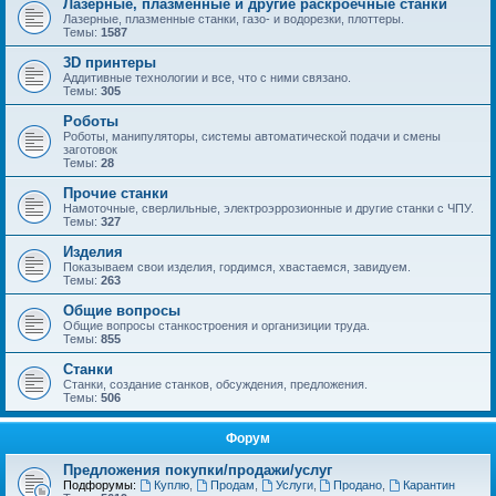
Лазерные, плазменные и другие раскроечные станки
Лазерные, плазменные станки, газо- и водорезки, плоттеры.
Темы:
1587
3D принтеры
Аддитивные технологии и все, что с ними связано.
Темы:
305
Роботы
Роботы, манипуляторы, системы автоматической подачи и смены
заготовок
Темы:
28
Прочие станки
Намоточные, сверлильные, электроэррозионные и другие станки с ЧПУ.
Темы:
327
Изделия
Показываем свои изделия, гордимся, хвастаемся, завидуем.
Темы:
263
Общие вопросы
Общие вопросы станкостроения и организиции труда.
Темы:
855
Станки
Станки, создание станков, обсуждения, предложения.
Темы:
506
Форум
Предложения покупки/продажи/услуг
Подфорумы:
Куплю
,
Продам
,
Услуги
,
Продано
,
Карантин