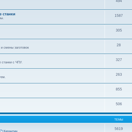
494
е станки
1587
ры.
305
28
 и смены заготовок
327
 станки с ЧПУ.
263
уем.
855
506
ТЕМЫ
5619
Карантин