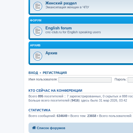
Женский раздел
Эмансипация женщин в ЧПУ
ФОРУМ
English forum
cnc-club.ru for English speaking users
АРХИВ
Архив
ВХОД
•
РЕГИСТРАЦИЯ
Имя пользователя:
Пароль:
КТО СЕЙЧАС НА КОНФЕРЕНЦИИ
Всего
895
посетителей :: 7 зарегистрированных, 0 скрытых и 888 го
Больше всего посетителей (
9416
) здесь было 31 мар 2026, 03:42
СТАТИСТИКА
Всего сообщений:
634649
• Всего тем:
23658
• Всего пользователей:
Список форумов