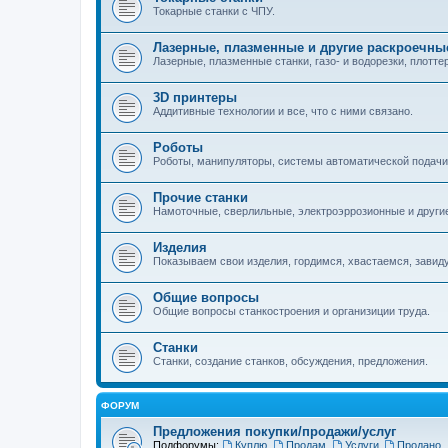
Токарные станки с ЧПУ.
Лазерные, плазменные и другие раскроечны
Лазерные, плазменные станки, газо- и водорезки, плотте
3D принтеры
Аддитивные технологии и все, что с ними связано.
Роботы
Роботы, манипуляторы, системы автоматической подачи
Прочие станки
Намоточные, сверлильные, электроэррозионные и другие
Изделия
Показываем свои изделия, гордимся, хвастаемся, завид
Общие вопросы
Общие вопросы станкостроения и организиции труда.
Станки
Станки, создание станков, обсуждения, предложения.
ФОРУМ
Предложения покупки/продажи/услуг
Подфорумы:
Куплю
,
Продам
,
Услуги
,
Продано
,