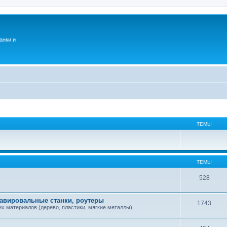
анки и
ТЕМЫ
ТЕМЫ
528
равировальные станки, роутеры
1743
х материалов (дерево, пластики, мягкие металлы).