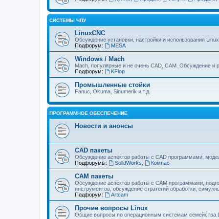
СИСТЕМЫ ЧПУ
LinuxCNC
Обсуждение установки, настройки и использования Linu
Подфорум:
MESA
Windows / Mach
Mach, популярные и не очень CAD, CAM. Обсуждение и р
Подфорум:
KFlop
Промышленные стойки
Fanuc, Okuma, Sinumerik и т.д.
ПРОГРАММНОЕ ОБЕСПЕЧЕНИЕ
Новости и анонсы
CAD пакеты
Обсуждение аспектов работы с CAD программами, модел
Подфорумы:
SolidWorks
,
Компас
CAM пакеты
Обсуждение аспектов работы с CAМ программами, подго
инструментов, обсуждение стратегий обработки, симуляц
Подфорум:
Artcam
Прочие вопросы Linux
Общие вопросы по операционным системам семейства L