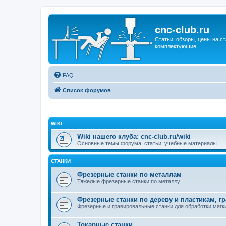
cnc-club.ru
Статьи, обзоры, цены на ст
комплектующие.
FAQ
Список форумов
WIKI
Wiki нашего клуба: cnc-club.ru/wiki
Основные темы форума, статьи, учебные материалы.
СТАНКИ
Фрезерные станки по металлам
Тяжелые фрезерные станки по металлу.
Фрезерные станки по дереву и пластикам, г
Фрезерные и гравировальные станки для обработки мягки
Токарные станки