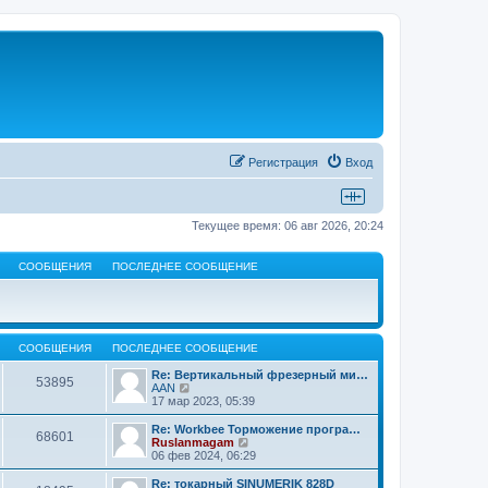
Регистрация
Вход
Текущее время: 06 авг 2026, 20:24
СООБЩЕНИЯ
ПОСЛЕДНЕЕ СООБЩЕНИЕ
СООБЩЕНИЯ
ПОСЛЕДНЕЕ СООБЩЕНИЕ
Re: Вертикальный фрезерный ми…
53895
П
AAN
е
17 мар 2023, 05:39
р
е
Re: Workbee Торможение програ…
68601
й
П
Ruslanmagam
т
е
06 фев 2024, 06:29
и
р
к
е
Re: токарный SINUMERIK 828D