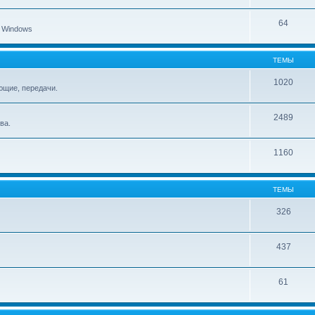
64
 Windows
ТЕМЫ
1020
ющие, передачи.
2489
ва.
1160
ТЕМЫ
326
437
61