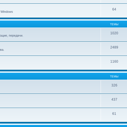
64
 Windows
ТЕМЫ
1020
ющие, передачи.
2489
ва.
1160
ТЕМЫ
326
437
61