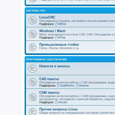
СИСТЕМЫ ЧПУ
LinuxCNC
Обсуждение установки, настройки и использования Linu
Подфорум:
MESA
Windows / Mach
Mach, популярные и не очень CAD, CAM. Обсуждение и р
Подфорум:
KFlop
Промышленные стойки
Fanuc, Okuma, Sinumerik и т.д.
ПРОГРАММНОЕ ОБЕСПЕЧЕНИЕ
Новости и анонсы
CAD пакеты
Обсуждение аспектов работы с CAD программами, модел
Подфорумы:
SolidWorks
,
Компас
CAM пакеты
Обсуждение аспектов работы с CAМ программами, подго
инструментов, обсуждение стратегий обработки, симуляц
Подфорум:
Artcam
Прочие вопросы Linux
Общие вопросы по операционным системам семейства L