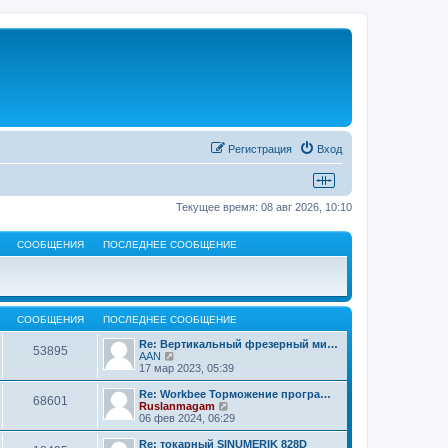
Регистрация
Вход
Текущее время: 08 авг 2026, 10:10
СООБЩЕНИЯ
ПОСЛЕДНЕЕ СООБЩЕНИЕ
СООБЩЕНИЯ
ПОСЛЕДНЕЕ СООБЩЕНИЕ
Re: Вертикальный фрезерный ми…
53895
П
AAN
е
17 мар 2023, 05:39
р
е
Re: Workbee Торможение програ…
68601
й
П
Ruslanmagam
т
е
06 фев 2024, 06:29
и
р
к
е
Re: токарный SINUMERIK 828D