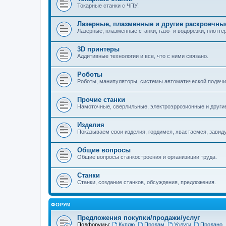
Токарные станки с ЧПУ.
Лазерные, плазменные и другие раскроечны
Лазерные, плазменные станки, газо- и водорезки, плотте
3D принтеры
Аддитивные технологии и все, что с ними связано.
Роботы
Роботы, манипуляторы, системы автоматической подачи
Прочие станки
Намоточные, сверлильные, электроэррозионные и другие
Изделия
Показываем свои изделия, гордимся, хвастаемся, завид
Общие вопросы
Общие вопросы станкостроения и организиции труда.
Станки
Станки, создание станков, обсуждения, предложения.
ФОРУМ
Предложения покупки/продажи/услуг
Подфорумы:
Куплю
,
Продам
,
Услуги
,
Продано
,