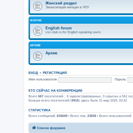
Женский раздел
Эмансипация женщин в ЧПУ
ФОРУМ
English forum
cnc-club.ru for English speaking users
АРХИВ
Архив
ВХОД
•
РЕГИСТРАЦИЯ
Имя пользователя:
Пароль:
КТО СЕЙЧАС НА КОНФЕРЕНЦИИ
Всего
567
посетителей :: 6 зарегистрированных, 0 скрытых и 561 го
Больше всего посетителей (
9416
) здесь было 31 мар 2026, 03:42
СТАТИСТИКА
Всего сообщений:
634649
• Всего тем:
23658
• Всего пользователей:
Список форумов