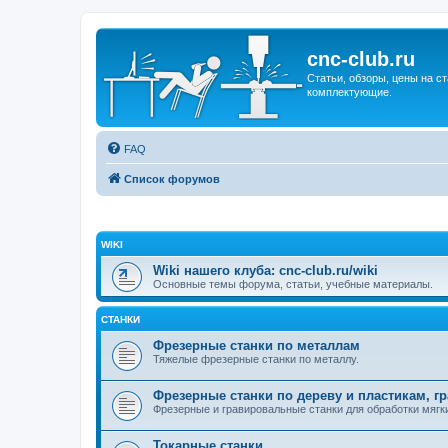
cnc-club.ru
Статьи, обзоры, цены на ст
комплектующие.
FAQ
Список форумов
WIKI
Wiki нашего клуба: cnc-club.ru/wiki
Основные темы форума, статьи, учебные материалы.
СТАНКИ
Фрезерные станки по металлам
Тяжелые фрезерные станки по металлу.
Фрезерные станки по дереву и пластикам, г
Фрезерные и гравировальные станки для обработки мягки
Токарные станки