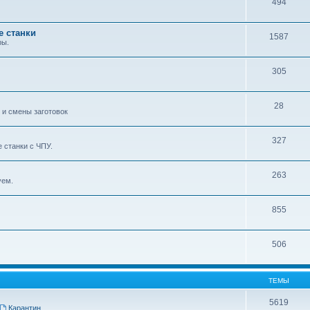
494
е станки
1587
ры.
305
28
 и смены заготовок
327
 станки с ЧПУ.
263
уем.
855
506
ТЕМЫ
5619
Карантин