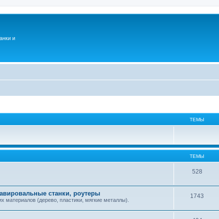
анки и
ТЕМЫ
ТЕМЫ
528
равировальные станки, роутеры
1743
х материалов (дерево, пластики, мягкие металлы).