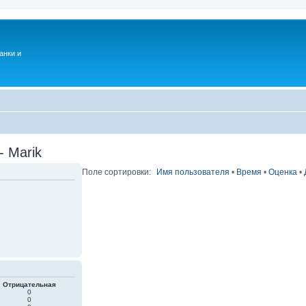
анки и
- Marik
Поле сортировки:
Имя пользователя
•
Время
•
Оценка
•
Отрицательная
0
0