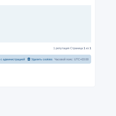
1 репутация Страница
1
из
1
 с администрацией
Удалить cookies
Часовой пояс:
UTC+03:00