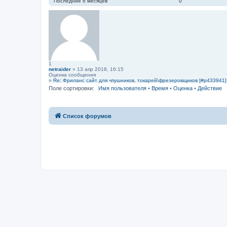
Последние 6 месяцев
0
1
netraider
» 13 апр 2018, 16:15
Оценка сообщения
»
Re: Фриланс сайт для чпушников, токарей\фрезеровщиков [#p433941]
Поле сортировки:
Имя пользователя
•
Время
•
Оценка
•
Действие
Список форумов