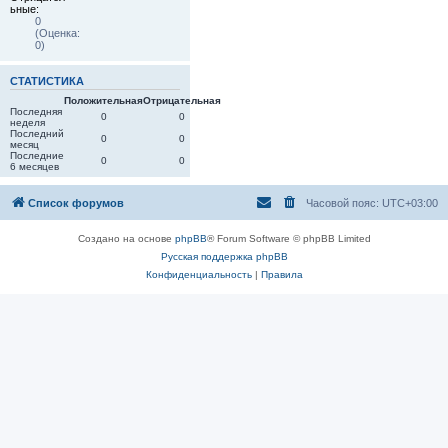
ьные:
0
(Оценка:
0)
СТАТИСТИКА
Положительная
Отрицательная
Последняя
0
0
неделя
Последний
0
0
месяц
Последние
0
0
6 месяцев
Список форумов
Часовой пояс:
UTC+03:00
Создано на основе
phpBB
® Forum Software © phpBB Limited
Русская поддержка phpBB
Конфиденциальность
|
Правила