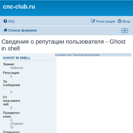
cnc-club.ru
FAQ
Регистрация
Вход
Список форумов
Сведения о репутации пользователя - Ghost
in shell
Больше нет баллов репутации.
GHOST IN SHELL
Звание:
Новичок
Репутация:
0
За
сообщения
:
0
От
пользовате
лей:
0
Положител
ьные:
0
(Оценка:
0)
Отрицател