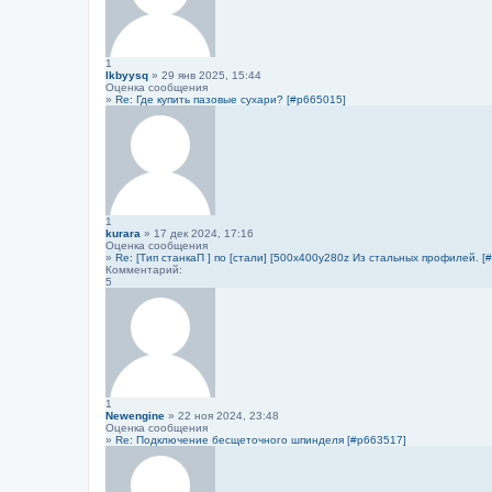
1
lkbyysq
» 29 янв 2025, 15:44
Оценка сообщения
»
Re: Где купить пазовые сухари? [#p665015]
1
kurara
» 17 дек 2024, 17:16
Оценка сообщения
»
Re: [Тип станкаП ] по [стали] [500х400у280z Из стальных профилей. [
Комментарий:
5
1
Newengine
» 22 ноя 2024, 23:48
Оценка сообщения
»
Re: Подключение бесщеточного шпинделя [#p663517]