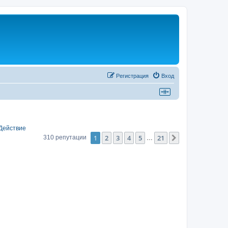
Регистрация
Вход
Действие
1
2
3
4
5
21
След.
310 репутации
…