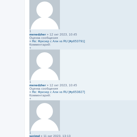
1
menedzher
» 12 окт 2023, 10:45
Оценка сообщения
»
Re: Фрезер с Али vs RU [#p653791]
Комментарий:
+
1
menedzher
» 12 окт 2023, 10:45
Оценка сообщения
»
Re: Фрезер с Али vs RU [#p653827]
Комментарий:
+
1
serjmd
» 11 окт 2023, 13:13