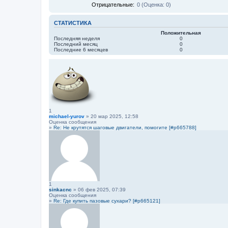
Отрицательные:
0 (Оценка: 0)
СТАТИСТИКА
Положительная
Последняя неделя
0
Последний месяц
0
Последние 6 месяцев
0
1
michael-yurov
» 20 мар 2025, 12:58
Оценка сообщения
»
Re: Не крутятся шаговые двигатели, помогите [#p665788]
1
sinkacnc
» 06 фев 2025, 07:39
Оценка сообщения
»
Re: Где купить пазовые сухари? [#p665121]