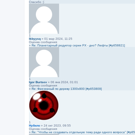
Спасибо :)
1
lkbyysq
» 01 мар 2024, 11:25
Оценка сообщения
»
Re: Планетарный редуктор серии PX - дно? Люфты [#p658821]
1
Igor Burtsev
» 06 янв 2024, 01:01
Оценка сообщения
»
Re: Фрезерный по дереву 1300х900 [#p653809]
1
Нубило
» 24 окт 2023, 09:55
Оценка сообщения
»
Re: "Чтобы не создавать отдельную тему ради одного вопроса" [#p6