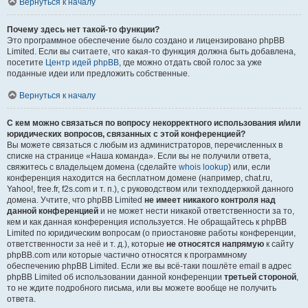
Вернуться к началу
Почему здесь нет такой-то функции?
Это программное обеспечение было создано и лицензировано phpBB
Limited. Если вы считаете, что какая-то функция должна быть добавлена,
посетите
Центр идей phpBB
, где можно отдать свой голос за уже
поданные идеи или предложить собственные.
Вернуться к началу
С кем можно связаться по вопросу некорректного использования и/или
юридических вопросов, связанных с этой конференцией?
Вы можете связаться с любым из администраторов, перечисленных в
списке на странице «Наша команда». Если вы не получили ответа,
свяжитесь с владельцем домена (сделайте
whois lookup
) или, если
конференция находится на бесплатном домене (например, chat.ru,
Yahoo!, free.fr, f2s.com и т. п.), с руководством или техподдержкой данного
домена. Учтите, что phpBB Limited
не имеет никакого контроля над
данной конференцией
и не может нести никакой ответственности за то,
кем и как данная конференция используется. Не обращайтесь к phpBB
Limited по юридическим вопросам (о приостановке работы конференции,
ответственности за неё и т. д.), которые
не относятся напрямую
к сайту
phpBB.com или которые частично относятся к программному
обеспечению phpBB Limited. Если же вы всё-таки пошлёте email в адрес
phpBB Limited об использовании данной конференции
третьей стороной
,
то не ждите подробного письма, или вы можете вообще не получить
ответа.