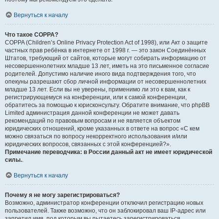
Вернуться к началу
Что такое COPPA?
COPPA (Children’s Online Privacy Protection Act of 1998), или Акт о защите
частных прав ребёнка в интернете от 1998 г. — это закон Соединённых
Штатов, требующий от сайтов, которые могут собирать информацию от
несовершеннолетних младше 13 лет, иметь на это письменное согласие
родителей. Допустимо наличие иного вида подтверждения того, что
опекуны разрешают сбор личной информации от несовершеннолетних
младше 13 лет. Если вы не уверены, применимо ли это к вам, как к
регистрирующемуся на конференции, или к самой конференции,
обратитесь за помощью к юрисконсульту. Обратите внимание, что phpBB
Limited администрация данной конференции не может давать
рекомендаций по правовым вопросам и не является объектом
юридических отношений, кроме указанных в ответе на вопрос «С кем
можно связаться по вопросу некорректного использования и/или
юридических вопросов, связанных с этой конференцией?».
Примечание переводчика: в России данный акт не имеет юридической
силы.
.
Вернуться к началу
Почему я не могу зарегистрироваться?
Возможно, администратор конференции отключил регистрацию новых
пользователей. Также возможно, что он заблокировал ваш IP-адрес или
запретил имя, под которым вы пытаетесь зарегистрироваться.