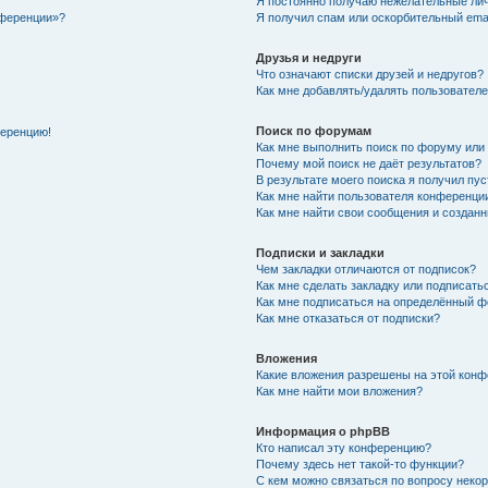
Я постоянно получаю нежелательные ли
нференции»?
Я получил спам или оскорбительный email
Друзья и недруги
Что означают списки друзей и недругов?
Как мне добавлять/удалять пользователе
Поиск по форумам
ференцию!
Как мне выполнить поиск по форуму ил
Почему мой поиск не даёт результатов?
В результате моего поиска я получил пу
Как мне найти пользователя конференци
Как мне найти свои сообщения и создан
Подписки и закладки
Чем закладки отличаются от подписок?
Как мне сделать закладку или подписат
Как мне подписаться на определённый 
Как мне отказаться от подписки?
Вложения
Какие вложения разрешены на этой кон
Как мне найти мои вложения?
Информация о phpBB
Кто написал эту конференцию?
Почему здесь нет такой-то функции?
С кем можно связаться по вопросу неко