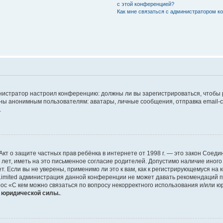
с этой конференцией?
Как мне связаться с администратором 
дминистратор настроил конференцию: должны ли вы зарегистрироваться, чтобы
 анонимным пользователям: аватары, личные сообщения, отправка email-сооб
.
 или Акт о защите частных прав ребёнка в интернете от 1998 г. — это закон Со
т, иметь на это письменное согласие родителей. Допустимо наличие иного
 Если вы не уверены, применимо ли это к вам, как к регистрирующемуся на 
Limited администрация данной конференции не может давать рекомендаций 
ос «С кем можно связаться по вопросу некорректного использования и/или ю
т юридической силы.
.