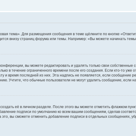
овая тема». Для размещения сообщения в теме щёлкните по кнопке «Ответит
ится внизу страниц форума или темы. Например: «Вы можете начинать темы»
конференции, вы можете редактировать и удалять только свои собственные 
ько в течение ограниченного времени после его создания. Если кто-то уже 
дату и время последней из них. Эта надпись не появляется, если сообщение 
ию. Учтите, что обычные пользователи не могут удалить сообщение, если на 
создать её в личном разделе. После этого вы можете отметить флажком пун
обавление подписи по умолчанию ко всем вашим сообщениям, сделав соотве
а это, вы сможете отменить добавление подписи в отдельных сообщениях, у