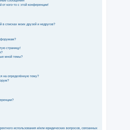
чные сообщения!
 от кого-то с этой конференции!
й в списках моих друзей и недругов?
и форумам?
стую страницу!
и?
ные мной темы?
ься на определённую тему?
форум?
ференции?
рректного использования и/или юридических вопросов, связанных