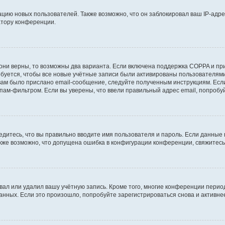
ию новых пользователей. Также возможно, что он заблокировал ваш IP-адре
атору конференции.
они верны, то возможны два варианта. Если включена поддержка COPPA и при 
уется, чтобы все новые учётные записи были активированы пользователями
ам было прислано email-сообщение, следуйте полученным инструкциям. Если
пам-фильтром. Если вы уверены, что ввели правильный адрес email, попробу
едитесь, что вы правильно вводите имя пользователя и пароль. Если данные
Также возможно, что допущена ошибка в конфигурации конференции, свяжитес
вал или удалил вашу учётную запись. Кроме того, многие конференции перио
ных. Если это произошло, попробуйте зарегистрироваться снова и активнее 