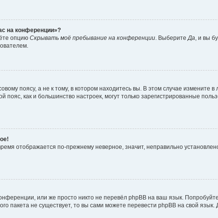
час на конференции»?
дёте опцию
Скрывать моё пребывание на конференции
. Выберите
Да
, и вы 
зователем.
вому поясу, а не к тому, в котором находитесь вы. В этом случае измените в 
овой пояс, как и большинство настроек, могут только зарегистрированные пол
ое!
о время отображается по-прежнему неверное, значит, неправильно установле
онференции, или же просто никто не перевёл phpBB на ваш язык. Попробуйт
вого пакета не существует, то вы сами можете перевести phpBB на свой язы