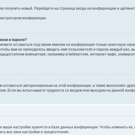
егко получить новый. Перейдите на страницу входа на конференцию и щёлкни
инистратором конференции.
мени и пароля?
сможете оставаться под своим именем на конференции только некоторое огран
 чтобы вам не приходилось вводить имя пользователя и пароль каждый раз, 
щедоступном компьютере, например в библиотеке, интернет-кафе, университе
ам оставаться авторизованным на этой конференции, а также выполняют друг
ом. Если вы испытываете трудности со входом или выходом на данной конфе
е ваши настройки хранятся в базе данных конференции. Чтобы изменить их,
ить все свои настройки и предпочтения.