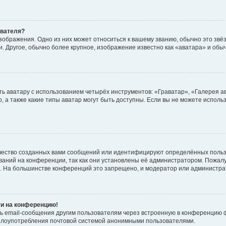
ователя?
зображения. Одно из них может относиться к вашему званию, обычно это звёзд
. Другое, обычно более крупное, изображение известно как «аватара» и обы
ь аватару с использованием четырёх инструментов: «Граватар», «Галерея а
, а также какие типы аватар могут быть доступны. Если вы не можете испол
чество созданных вами сообщений или идентифицируют определённых польз
аний на конференции, так как они установлены её администратором. Пожал
е. На большинстве конференций это запрещено, и модератор или администра
ти на конференцию!
ь email-сообщения другим пользователям через встроенную в конференцию ф
ь злоупотребления почтовой системой анонимными пользователями.