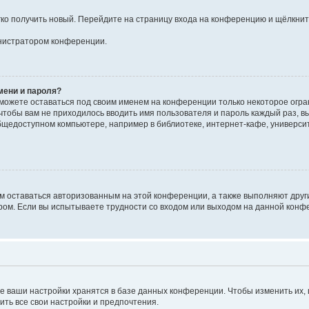
егко получить новый. Перейдите на страницу входа на конференцию и щёлкни
инистратором конференции.
мени и пароля?
сможете оставаться под своим именем на конференции только некоторое огран
 чтобы вам не приходилось вводить имя пользователя и пароль каждый раз, 
щедоступном компьютере, например в библиотеке, интернет-кафе, университе
ам оставаться авторизованным на этой конференции, а также выполняют друг
ом. Если вы испытываете трудности со входом или выходом на данной конфе
е ваши настройки хранятся в базе данных конференции. Чтобы изменить их,
ить все свои настройки и предпочтения.