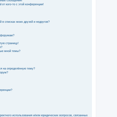
чные сообщения!
 от кого-то с этой конференции!
й в списках моих друзей и недругов?
и форумам?
стую страницу!
и?
ные мной темы?
ься на определённую тему?
форум?
ференции?
рректного использования и/или юридических вопросов, связанных