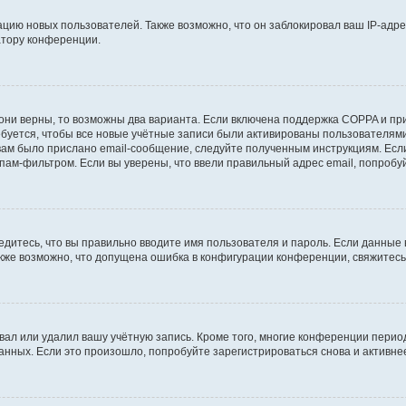
ию новых пользователей. Также возможно, что он заблокировал ваш IP-адре
атору конференции.
они верны, то возможны два варианта. Если включена поддержка COPPA и при 
уется, чтобы все новые учётные записи были активированы пользователями
ам было прислано email-сообщение, следуйте полученным инструкциям. Если
пам-фильтром. Если вы уверены, что ввели правильный адрес email, попробу
едитесь, что вы правильно вводите имя пользователя и пароль. Если данные
Также возможно, что допущена ошибка в конфигурации конференции, свяжитес
вал или удалил вашу учётную запись. Кроме того, многие конференции перио
ных. Если это произошло, попробуйте зарегистрироваться снова и активнее 