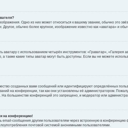
ователя?
зображения. Одно из них может относиться к вашему званию, обычно это звёзд
. Другое, обычно более крупное, изображение известно как «аватара» и обы
ь аватару с использованием четырёх инструментов: «Граватар», «Галерея а
, а также какие типы аватар могут быть доступны. Если вы не можете испол
чество созданных вами сообщений или идентифицируют определённых польз
аний на конференции, так как они установлены её администратором. Пожал
е. На большинстве конференций это запрещено, и модератор или администра
ти на конференцию!
ь email-сообщения другим пользователям через встроенную в конференцию ф
ь злоупотребления почтовой системой анонимными пользователями.