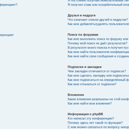
Я постоянно получаю нежелательные ли
нференции»?
Я получил спам или оскорбительный email
Друзья и недруги
Что означают списки друзей и недругов?
Как мне добавлять/удалять пользователе
Поиск по форумам
ференцию!
Как мне выполнить поиск по форуму ил
Почему мой поиск не даёт результатов?
В результате моего поиска я получил пу
Как мне найти пользователя конференци
Как мне найти свои сообщения и создан
Подписки и закладки
Чем закладки отличаются от подписок?
Как мне сделать закладку или подписат
Как мне подписаться на определённый 
Как мне отказаться от подписки?
Вложения
Какие вложения разрешены на этой кон
Как мне найти мои вложения?
Информация о phpBB
Кто написал эту конференцию?
Почему здесь нет такой-то функции?
С кем можно связаться по вопросу неко