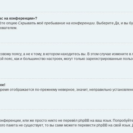
час на конференции»?
дёте опцию
Скрывать моё пребывание на конференции
. Выберите
Да
, и вы 
зователем.
вому поясу, а не к тому, в котором находитесь вы. В этом случае измените в 
овой пояс, как и большинство настроек, могут только зарегистрированные пол
ое!
о время отображается по-прежнему неверное, значит, неправильно установле
онференции, или же просто никто не перевёл phpBB на ваш язык. Попробуйт
вого пакета не существует, то вы сами можете перевести phpBB на свой язы