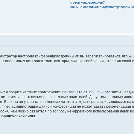
с этой конференцией?
Как мне связаться с администратором 
дминистратор настроил конференцию: должны ли вы зарегистрироваться, чтобы
 анонимным пользователям: аватары, личные сообщения, отправка email-сооб
.
 или Акт о защите частных прав ребёнка в интернете от 1998 г. — это закон Со
т, иметь на это письменное согласие родителей. Допустимо наличие иного
 Если вы не уверены, применимо ли это к вам, как к регистрирующемуся на 
Limited администрация данной конференции не может давать рекомендаций 
ос «С кем можно связаться по вопросу некорректного использования и/или ю
т юридической силы.
.