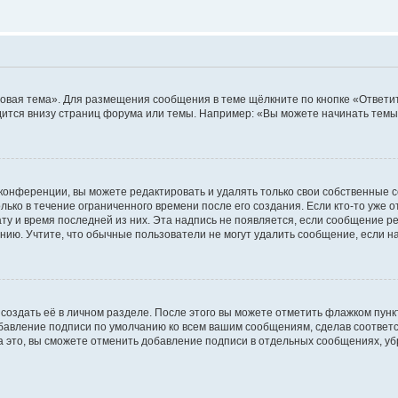
овая тема». Для размещения сообщения в теме щёлкните по кнопке «Ответит
ится внизу страниц форума или темы. Например: «Вы можете начинать темы»
конференции, вы можете редактировать и удалять только свои собственные 
ько в течение ограниченного времени после его создания. Если кто-то уже 
дату и время последней из них. Эта надпись не появляется, если сообщение 
ию. Учтите, что обычные пользователи не могут удалить сообщение, если на 
создать её в личном разделе. После этого вы можете отметить флажком пун
обавление подписи по умолчанию ко всем вашим сообщениям, сделав соотве
а это, вы сможете отменить добавление подписи в отдельных сообщениях, у