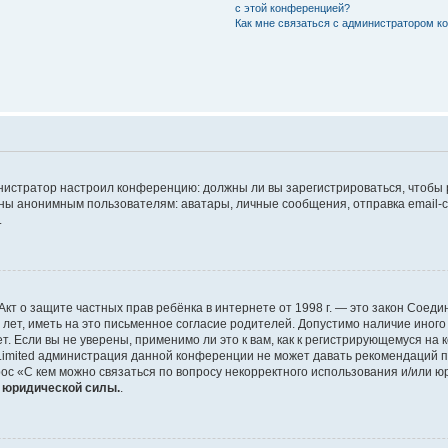
с этой конференцией?
Как мне связаться с администратором 
дминистратор настроил конференцию: должны ли вы зарегистрироваться, чтобы
 анонимным пользователям: аватары, личные сообщения, отправка email-сооб
.
 или Акт о защите частных прав ребёнка в интернете от 1998 г. — это закон Со
т, иметь на это письменное согласие родителей. Допустимо наличие иного
 Если вы не уверены, применимо ли это к вам, как к регистрирующемуся на 
Limited администрация данной конференции не может давать рекомендаций 
ос «С кем можно связаться по вопросу некорректного использования и/или ю
т юридической силы.
.