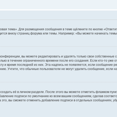
овая тема». Для размещения сообщения в теме щёлкните по кнопке «Ответит
ится внизу страниц форума или темы. Например: «Вы можете начинать темы»
конференции, вы можете редактировать и удалять только свои собственные 
ько в течение ограниченного времени после его создания. Если кто-то уже 
дату и время последней из них. Эта надпись не появляется, если сообщение 
ию. Учтите, что обычные пользователи не могут удалить сообщение, если на 
создать её в личном разделе. После этого вы можете отметить флажком пун
обавление подписи по умолчанию ко всем вашим сообщениям, сделав соотве
а это, вы сможете отменить добавление подписи в отдельных сообщениях, у