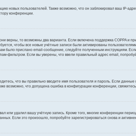
ию новых пользователей. Также возможно, что он заблокировал ваш IP-адре
атору конференции.
они верны, то возможны два варианта. Если включена поддержка COPPA и при 
уется, чтобы все новые учётные записи были активированы пользователями
ам было прислано email-сообщение, следуйте полученным инструкциям. Если
пам-фильтром. Если вы уверены, что ввели правильный адрес email, попробу
едитесь, что вы правильно вводите имя пользователя и пароль. Если данные
Также возможно, что допущена ошибка в конфигурации конференции, свяжитес
вал или удалил вашу учётную запись. Кроме того, многие конференции перио
ных. Если это произошло, попробуйте зарегистрироваться снова и активнее 