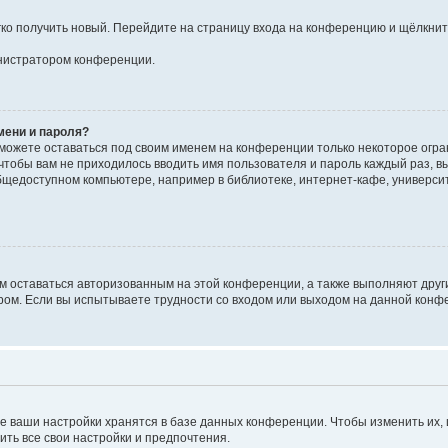
егко получить новый. Перейдите на страницу входа на конференцию и щёлкни
инистратором конференции.
мени и пароля?
сможете оставаться под своим именем на конференции только некоторое огран
 чтобы вам не приходилось вводить имя пользователя и пароль каждый раз, 
щедоступном компьютере, например в библиотеке, интернет-кафе, университе
ам оставаться авторизованным на этой конференции, а также выполняют друг
ом. Если вы испытываете трудности со входом или выходом на данной конфе
е ваши настройки хранятся в базе данных конференции. Чтобы изменить их,
ить все свои настройки и предпочтения.