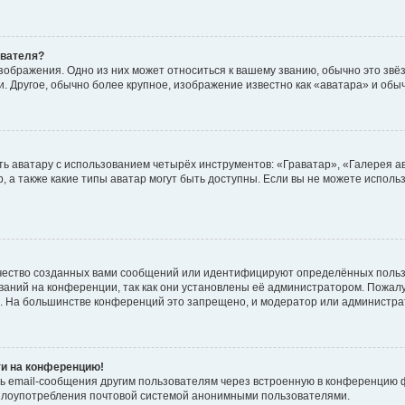
ователя?
зображения. Одно из них может относиться к вашему званию, обычно это звёзд
. Другое, обычно более крупное, изображение известно как «аватара» и обы
ь аватару с использованием четырёх инструментов: «Граватар», «Галерея а
, а также какие типы аватар могут быть доступны. Если вы не можете испол
чество созданных вами сообщений или идентифицируют определённых польз
аний на конференции, так как они установлены её администратором. Пожал
е. На большинстве конференций это запрещено, и модератор или администра
ти на конференцию!
ь email-сообщения другим пользователям через встроенную в конференцию ф
ь злоупотребления почтовой системой анонимными пользователями.