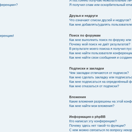
Я постоянно получаю нежелательные ли
нференции»?
Я получил спам или оскорбительный email
Друзья и недруги
Что означают списки друзей и недругов?
Как мне добавлять/удалять пользователе
Поиск по форумам
ференцию!
Как мне выполнить поиск по форуму ил
Почему мой поиск не даёт результатов?
В результате моего поиска я получил пу
Как мне найти пользователя конференци
Как мне найти свои сообщения и создан
Подписки и закладки
Чем закладки отличаются от подписок?
Как мне сделать закладку или подписат
Как мне подписаться на определённый 
Как мне отказаться от подписки?
Вложения
Какие вложения разрешены на этой кон
Как мне найти мои вложения?
Информация о phpBB
Кто написал эту конференцию?
Почему здесь нет такой-то функции?
С кем можно связаться по вопросу неко