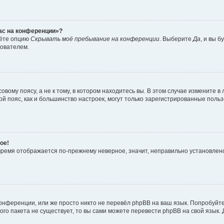
час на конференции»?
дёте опцию
Скрывать моё пребывание на конференции
. Выберите
Да
, и вы 
зователем.
вому поясу, а не к тому, в котором находитесь вы. В этом случае измените в 
овой пояс, как и большинство настроек, могут только зарегистрированные пол
ое!
о время отображается по-прежнему неверное, значит, неправильно установле
онференции, или же просто никто не перевёл phpBB на ваш язык. Попробуйт
вого пакета не существует, то вы сами можете перевести phpBB на свой язы