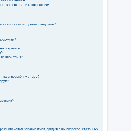
чные сообщения!
 от кого-то с этой конференции!
й в списках моих друзей и недругов?
и форумам?
стую страницу!
и?
ные мной темы?
ься на определённую тему?
форум?
ференции?
рректного использования и/или юридических вопросов, связанных