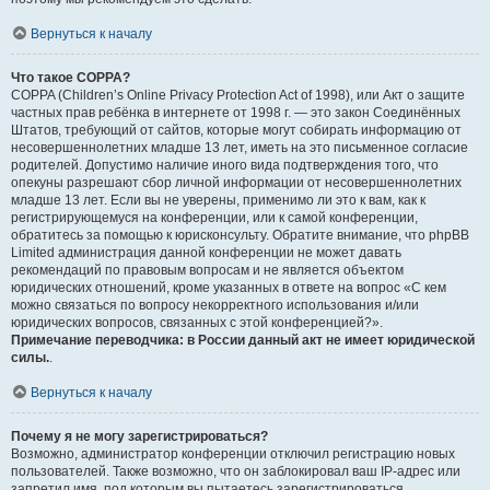
Вернуться к началу
Что такое COPPA?
COPPA (Children’s Online Privacy Protection Act of 1998), или Акт о защите
частных прав ребёнка в интернете от 1998 г. — это закон Соединённых
Штатов, требующий от сайтов, которые могут собирать информацию от
несовершеннолетних младше 13 лет, иметь на это письменное согласие
родителей. Допустимо наличие иного вида подтверждения того, что
опекуны разрешают сбор личной информации от несовершеннолетних
младше 13 лет. Если вы не уверены, применимо ли это к вам, как к
регистрирующемуся на конференции, или к самой конференции,
обратитесь за помощью к юрисконсульту. Обратите внимание, что phpBB
Limited администрация данной конференции не может давать
рекомендаций по правовым вопросам и не является объектом
юридических отношений, кроме указанных в ответе на вопрос «С кем
можно связаться по вопросу некорректного использования и/или
юридических вопросов, связанных с этой конференцией?».
Примечание переводчика: в России данный акт не имеет юридической
силы.
.
Вернуться к началу
Почему я не могу зарегистрироваться?
Возможно, администратор конференции отключил регистрацию новых
пользователей. Также возможно, что он заблокировал ваш IP-адрес или
запретил имя, под которым вы пытаетесь зарегистрироваться.