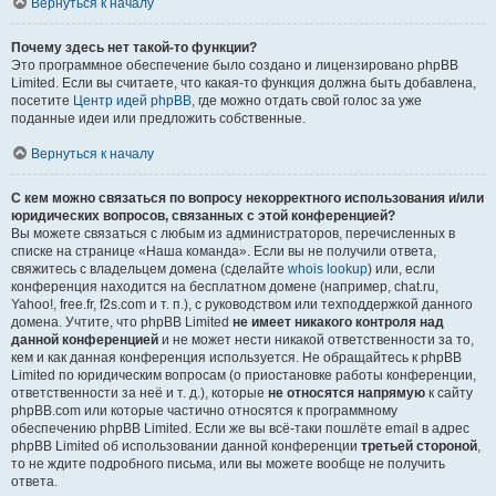
Вернуться к началу
Почему здесь нет такой-то функции?
Это программное обеспечение было создано и лицензировано phpBB
Limited. Если вы считаете, что какая-то функция должна быть добавлена,
посетите
Центр идей phpBB
, где можно отдать свой голос за уже
поданные идеи или предложить собственные.
Вернуться к началу
С кем можно связаться по вопросу некорректного использования и/или
юридических вопросов, связанных с этой конференцией?
Вы можете связаться с любым из администраторов, перечисленных в
списке на странице «Наша команда». Если вы не получили ответа,
свяжитесь с владельцем домена (сделайте
whois lookup
) или, если
конференция находится на бесплатном домене (например, chat.ru,
Yahoo!, free.fr, f2s.com и т. п.), с руководством или техподдержкой данного
домена. Учтите, что phpBB Limited
не имеет никакого контроля над
данной конференцией
и не может нести никакой ответственности за то,
кем и как данная конференция используется. Не обращайтесь к phpBB
Limited по юридическим вопросам (о приостановке работы конференции,
ответственности за неё и т. д.), которые
не относятся напрямую
к сайту
phpBB.com или которые частично относятся к программному
обеспечению phpBB Limited. Если же вы всё-таки пошлёте email в адрес
phpBB Limited об использовании данной конференции
третьей стороной
,
то не ждите подробного письма, или вы можете вообще не получить
ответа.