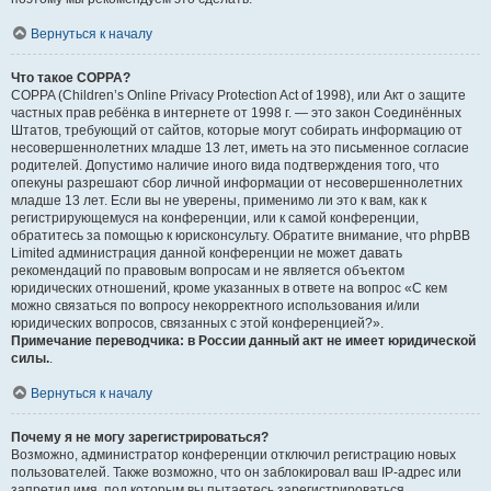
Вернуться к началу
Что такое COPPA?
COPPA (Children’s Online Privacy Protection Act of 1998), или Акт о защите
частных прав ребёнка в интернете от 1998 г. — это закон Соединённых
Штатов, требующий от сайтов, которые могут собирать информацию от
несовершеннолетних младше 13 лет, иметь на это письменное согласие
родителей. Допустимо наличие иного вида подтверждения того, что
опекуны разрешают сбор личной информации от несовершеннолетних
младше 13 лет. Если вы не уверены, применимо ли это к вам, как к
регистрирующемуся на конференции, или к самой конференции,
обратитесь за помощью к юрисконсульту. Обратите внимание, что phpBB
Limited администрация данной конференции не может давать
рекомендаций по правовым вопросам и не является объектом
юридических отношений, кроме указанных в ответе на вопрос «С кем
можно связаться по вопросу некорректного использования и/или
юридических вопросов, связанных с этой конференцией?».
Примечание переводчика: в России данный акт не имеет юридической
силы.
.
Вернуться к началу
Почему я не могу зарегистрироваться?
Возможно, администратор конференции отключил регистрацию новых
пользователей. Также возможно, что он заблокировал ваш IP-адрес или
запретил имя, под которым вы пытаетесь зарегистрироваться.