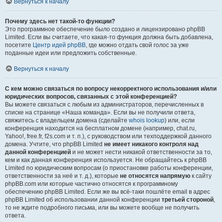
Вернуться к началу
Почему здесь нет такой-то функции?
Это программное обеспечение было создано и лицензировано phpBB
Limited. Если вы считаете, что какая-то функция должна быть добавлена,
посетите
Центр идей phpBB
, где можно отдать свой голос за уже
поданные идеи или предложить собственные.
Вернуться к началу
С кем можно связаться по вопросу некорректного использования и/или
юридических вопросов, связанных с этой конференцией?
Вы можете связаться с любым из администраторов, перечисленных в
списке на странице «Наша команда». Если вы не получили ответа,
свяжитесь с владельцем домена (сделайте
whois lookup
) или, если
конференция находится на бесплатном домене (например, chat.ru,
Yahoo!, free.fr, f2s.com и т. п.), с руководством или техподдержкой данного
домена. Учтите, что phpBB Limited
не имеет никакого контроля над
данной конференцией
и не может нести никакой ответственности за то,
кем и как данная конференция используется. Не обращайтесь к phpBB
Limited по юридическим вопросам (о приостановке работы конференции,
ответственности за неё и т. д.), которые
не относятся напрямую
к сайту
phpBB.com или которые частично относятся к программному
обеспечению phpBB Limited. Если же вы всё-таки пошлёте email в адрес
phpBB Limited об использовании данной конференции
третьей стороной
,
то не ждите подробного письма, или вы можете вообще не получить
ответа.