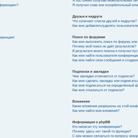
Я постоянно получаю нежелательные ли
нференции»?
Я получил спам или оскорбительный email
Друзья и недруги
Что означают списки друзей и недругов?
Как мне добавлять/удалять пользователе
Поиск по форумам
ференцию!
Как мне выполнить поиск по форуму ил
Почему мой поиск не даёт результатов?
В результате моего поиска я получил пу
Как мне найти пользователя конференци
Как мне найти свои сообщения и создан
Подписки и закладки
Чем закладки отличаются от подписок?
Как мне сделать закладку или подписат
Как мне подписаться на определённый 
Как мне отказаться от подписки?
Вложения
Какие вложения разрешены на этой кон
Как мне найти мои вложения?
Информация о phpBB
Кто написал эту конференцию?
Почему здесь нет такой-то функции?
С кем можно связаться по вопросу неко