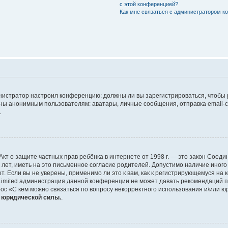
с этой конференцией?
Как мне связаться с администратором 
дминистратор настроил конференцию: должны ли вы зарегистрироваться, чтобы
 анонимным пользователям: аватары, личные сообщения, отправка email-сооб
.
 или Акт о защите частных прав ребёнка в интернете от 1998 г. — это закон Со
т, иметь на это письменное согласие родителей. Допустимо наличие иного
 Если вы не уверены, применимо ли это к вам, как к регистрирующемуся на 
Limited администрация данной конференции не может давать рекомендаций 
ос «С кем можно связаться по вопросу некорректного использования и/или ю
т юридической силы.
.