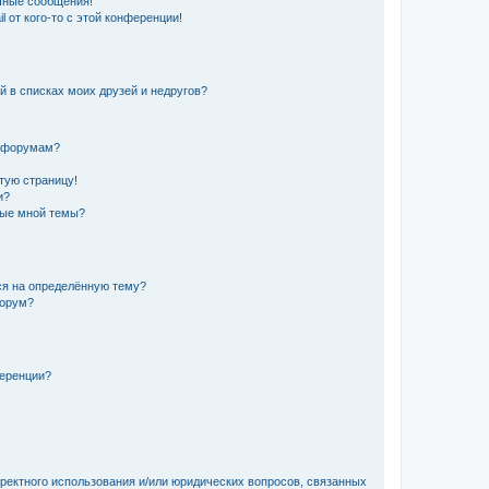
чные сообщения!
 от кого-то с этой конференции!
й в списках моих друзей и недругов?
и форумам?
стую страницу!
и?
ные мной темы?
ься на определённую тему?
форум?
ференции?
рректного использования и/или юридических вопросов, связанных