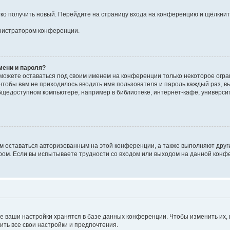
егко получить новый. Перейдите на страницу входа на конференцию и щёлкни
инистратором конференции.
мени и пароля?
сможете оставаться под своим именем на конференции только некоторое огран
 чтобы вам не приходилось вводить имя пользователя и пароль каждый раз, 
щедоступном компьютере, например в библиотеке, интернет-кафе, университе
ам оставаться авторизованным на этой конференции, а также выполняют друг
ом. Если вы испытываете трудности со входом или выходом на данной конфе
е ваши настройки хранятся в базе данных конференции. Чтобы изменить их,
ить все свои настройки и предпочтения.