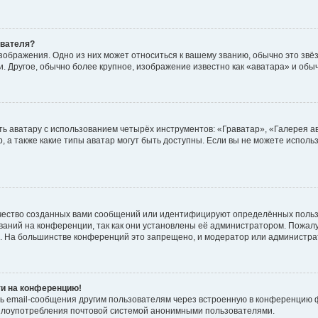
ователя?
зображения. Одно из них может относиться к вашему званию, обычно это звёзд
. Другое, обычно более крупное, изображение известно как «аватара» и обы
ь аватару с использованием четырёх инструментов: «Граватар», «Галерея а
, а также какие типы аватар могут быть доступны. Если вы не можете испол
чество созданных вами сообщений или идентифицируют определённых польз
аний на конференции, так как они установлены её администратором. Пожал
е. На большинстве конференций это запрещено, и модератор или администра
ти на конференцию!
ь email-сообщения другим пользователям через встроенную в конференцию ф
ь злоупотребления почтовой системой анонимными пользователями.