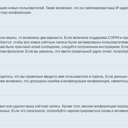
ию новых пользователей. Также возможно, что он заблокировал ваш IP-адре
атору конференции.
они верны, то возможны два варианта. Если включена поддержка COPPA и при 
уется, чтобы все новые учётные записи были активированы пользователями
ам было прислано email-сообщение, следуйте полученным инструкциям. Если
пам-фильтром. Если вы уверены, что ввели правильный адрес email, попробу
едитесь, что вы правильно вводите имя пользователя и пароль. Если данные
Также возможно, что допущена ошибка в конфигурации конференции, свяжитес
вал или удалил вашу учётную запись. Кроме того, многие конференции перио
ных. Если это произошло, попробуйте зарегистрироваться снова и активнее 