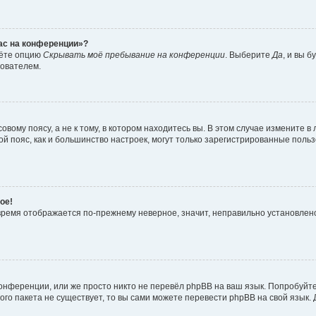
час на конференции»?
дёте опцию
Скрывать моё пребывание на конференции
. Выберите
Да
, и вы 
зователем.
вому поясу, а не к тому, в котором находитесь вы. В этом случае измените в 
овой пояс, как и большинство настроек, могут только зарегистрированные пол
ое!
о время отображается по-прежнему неверное, значит, неправильно установле
онференции, или же просто никто не перевёл phpBB на ваш язык. Попробуйт
вого пакета не существует, то вы сами можете перевести phpBB на свой язы