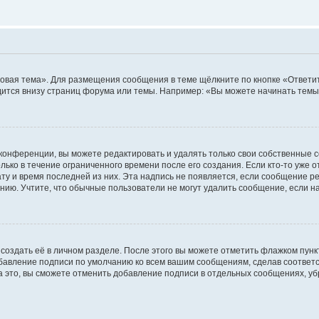
овая тема». Для размещения сообщения в теме щёлкните по кнопке «Ответит
ится внизу страниц форума или темы. Например: «Вы можете начинать темы»
конференции, вы можете редактировать и удалять только свои собственные 
ько в течение ограниченного времени после его создания. Если кто-то уже 
дату и время последней из них. Эта надпись не появляется, если сообщение 
ию. Учтите, что обычные пользователи не могут удалить сообщение, если на 
создать её в личном разделе. После этого вы можете отметить флажком пун
обавление подписи по умолчанию ко всем вашим сообщениям, сделав соотве
а это, вы сможете отменить добавление подписи в отдельных сообщениях, у